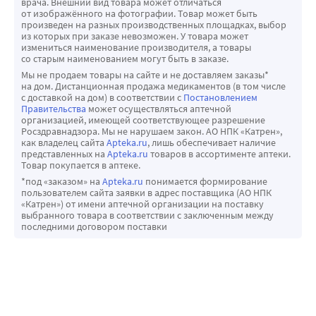
врача. Внешний вид товара может отличаться
симптоматики и по сопутствующему использованию 
от изображённого на фотографии. Товар может быть
применении кветиапина были зафиксированы случаи 
необъяснимой лихорадкой; данные случаи должны 
антихолинергических препаратов. Кветиапин не 
произведен на разных производственных площадках, выбор
удлинения интервала QTc у пациентов, с 
наблюдаться в соответствие с клиническими 
из которых при заказе невозможен. У товара может
вызывает длительного повышения концентрации 
измениться наименование производителя, а товары
сопутствующими заболеваниями, у пациентов, 
рекомендациями.
пролактина в плазме крови. Не выявлено различий в 
со старым наименованием могут быть в заказе.
принимающих лекарственные препараты, вызывающие 
У пациентов с количеством нейтрофилов <1х109/л прием 
концентрации пролактина при использовании 
Мы не продаем товары на сайте и не доставляем заказы*
электролитный дисбаланс или увеличение QTc, а также 
кветиапина следует прекратить. Пациента необходимо 
на дом. Дистанционная продажа медикаментов (в том числе
кветиапина или плацебо в фиксированной дозе. При 
с доставкой на дом) в соответствии с
Постановлением
при передозировке кветиапина
наблюдать для выявления возможных симптомов 
применении кветиапина в дозах до 800 мг/сутки для 
Правительства
может осуществляться аптечной
инфекции и контролировать содержание нейтрофилов 
организацией, имеющей соответствующее разрешение
лечения маниакальных эпизодов от умеренной до 
Росздравнадзора. Мы не нарушаем закон. АО НПК «Катрен»,
(до превышения уровня 1,5х109/л).
выраженной степени тяжести как в монотерапии, так и в 
как владелец сайта
Apteka.ru
, лишь обеспечивает наличие
Гипергликемия
представленных на
Apteka.ru
товаров в ассортименте аптеки.
комбинации с препаратом лития или вальпроатом 
Товар покупается в аптеке.
На фоне приема кветиапина возможно развитие 
семинатрия частота ЭПС и сопутствующего применения 
*под «заказом» на
Apteka.ru
понимается формирование
гипергликемии: повышение концентрации глюкозы 
М-холиноблокаторов была сопоставима с таковой при 
пользователем сайта заявки в адрес поставщика (АО НПК
крови натощак > 126 мг/дл (>7,0 ммоль/л) или глюкозы 
«Катрен») от имени аптечной организации на поставку
приеме плацебо.
выбранного товара в соответствии с заключенным между
крови после приема пищи > 200мг/дл (>11,1 ммоль/л) 
В двух краткосрочных (6-ти недельных) исследованиях 
последними договором поставки
хотя бы при однократном определении или обострение 
комбинированной терапии депрессивного эпизода 
сахарного диабета, иногда сопровождающегося 
кветиапином в дозе 150 мг/сутки и 300 мг/сутки с 
кетоацидозом или комой, у пациентов с сахарным 
амитриптилином, бупропионом, циталопрамом, 
диабетом в анамнезе. Рекомендуется клиническое 
дулоксетином, эсциталопрамом, флуоксетином, 
наблюдение за пациентами с сахарным диабетом и 
пароксетином, сертралином или венлафаксином у 