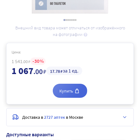
Внешний вид товара может отличаться от изображённого
на фотографии
Цена:
30
1 541
.00
₽
1 067
.00
за 1 ед.
₽
17
.78
₽
Купить
Доставка в
2727 аптек
в Москве
Доступные варианты