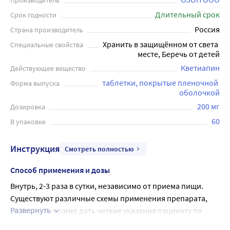
Производитель
Длительный срок
Срок годности
Россия
Страна производитель
Хранить в защищённом от света 
Специальные свойства
месте, Беречь от детей
Кветиапин
Действующее вещество
таблетки, покрытые пленочной 
Форма выпуска
оболочкой
200 мг
Дозировка
60
В упаковке
Инструкция
Смотреть полностью
Способ применения и дозы
Внутрь, 2-3 раза в сутки, независимо от приема пищи.
Существуют различные схемы применения препарата, 
Развернуть
врачу необходимо дать четкие указания пациенту по 
режиму дозирования.