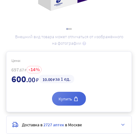
Внешний вид товара может отличаться от изображённого
на фотографии
Цена:
14
697
.67
₽
600
.00
за 1 ед.
₽
10
.00
₽
Купить
Доставка в
2727 аптек
в Москве