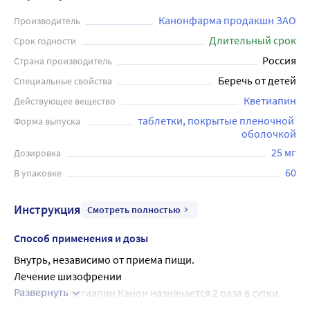
Канонфарма продакшн ЗАО
Производитель
Длительный срок
Срок годности
Россия
Страна производитель
Беречь от детей
Специальные свойства
Кветиапин
Действующее вещество
таблетки, покрытые пленочной 
Форма выпуска
оболочкой
25 мг
Дозировка
60
В упаковке
Инструкция
Смотреть полностью
Способ применения и дозы
Внутрь, независимо от приема пищи.
Лечение шизофрении
Развернуть
Препарат Кветиапин Канон назначается 2 раза в сутки.
Суточная доза для первых 4-х суток терапии составляет: 