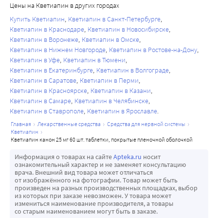
глюкозы в плазме крови после приема пищи ≥ 200 мг/дл 
титрование.
Цены на Кветиапин в других городах
таковой при приеме плацебо. При назначении 
(≥ 11,1 ммоль/л) хотя бы при однократном определении.
Синдром апноэ во сне
кветиапина в фиксированных дозах от 75 до 750 мг/сутки 
Купить Кветиапин
Кветиапин в Санкт-Петербурге
8. Более высокая частота дисфагии на фоне кветиапина 
У пациентов, принимавших кветиапин, отмечался 
Кветиапин в Краснодаре
Кветиапин в Новосибирске
пациентам с шизофренией частота возникновения ЭПС и 
по сравнению с плацебо была отмечена только у 
Кветиапин в Воронеже
Кветиапин в Омске
синдром апноэ во сне. Следует соблюдать осторожность 
необходимость сопутствующего применения м-
Кветиапин в Нижнем Новгороде
Кветиапин в Ростове-на-Дону
пациентов с депрессией в структуре биполярного 
при назначении кветиапина пациентам, получающим 
холиноблокаторов не увеличивались.
Кветиапин в Уфе
Кветиапин в Тюмени
расстройства.
препараты, оказывающие угнетающее действие на ЦНС, 
При применении кветиапина в дозах до 800 мг/сутки для 
Кветиапин в Екатеринбурге
Кветиапин в Волгограде
9. Повышение исходной массы тела на 7 % и более. В 
а также пациентам с факторами риска апноэ во сне 
лечения маниакальных эпизодов от умеренной до 
Кветиапин в Саратове
Кветиапин в Перми
основном, возникает в начале терапии у взрослых.
(например, избыточная масса тела/ожирение, мужской 
выраженной степени тяжести как в виде монотерапии, 
Кветиапин в Красноярске
Кветиапин в Казани
10. При изучении синдрома «отмены» в краткосрочных 
пол) или с апноэ во сне в анамнезе.
так и в комбинации с препаратами лития или 
Кветиапин в Самаре
Кветиапин в Челябинске
плацебо-контролируемых клинических исследованиях 
Судорожные приступы
Кветиапин в Ставрополе
Кветиапин в Ярославле
вальпроатом семинатрия, частота развития ЭПС и 
кветиапина в режиме монотерапии были отмечены 
Не выявлено различий в частоте развития судорог у 
сопутствующего применения м-холиноблокаторов была 
главная
лекарственные средства
средства для нервной системы
следующие симптомы: бессонница, тошнота, головная 
кветиапин
пациентов, принимавших кветиапин или плацебо. 
сопоставима с таковой при приеме плацебо
кветиапин канон 25 мг 60 шт. таблетки, покрытые пленочной оболочкой
боль, диарея, рвота, головокружение и 
Однако, как и при терапии другими антипсихотическими 
раздражительность. Частота синдрома «отмены» 
лекарственными средствами, рекомендуется соблюдать 
Информация о товарах на сайте
Apteka.ru
носит
ознакомительный характер и не заменяет консультацию
существенно снижалась через 1 неделю после 
осторожность при лечении пациентов с наличием 
врача. Внешний вид товара может отличаться
прекращения приема препарата.
судорожных приступов в анамнезе (см. раздел 
от изображённого на фотографии. Товар может быть
произведен на разных производственных площадках, выбор
11. Повышение концентрации триглицеридов ≥ 200 мг/
«Побочное действие»).
из которых при заказе невозможен. У товара может
дл (≥ 2,258 ммоль/л) у пациентов ≥18 лет или ≥ 150 мг/дл 
Экстрапирамидные симптомы
измениться наименование производителя, а товары
со старым наименованием могут быть в заказе.
(≥ 1,694 ммоль/л) у пациентов <18 лет, хотя бы при 
Отмечено увеличение частоты возникновения ЭПС у 