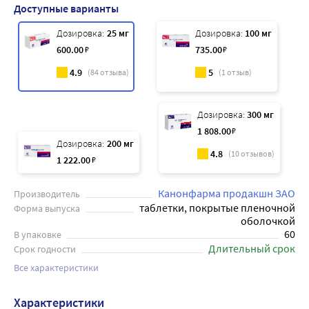
Доступные варианты
Дозировка:
25 мг
Дозировка:
100 мг
600
.00
₽
735
.00
₽
4.9
5
(
84
отзыва)
(
1
отзыв)
Дозировка:
300 мг
1 808
.00
₽
Дозировка:
200 мг
4.8
(
10
отзывов)
1 222
.00
₽
Канонфарма продакшн ЗАО
Производитель
таблетки, покрытые пленочной
Форма выпуска
оболочкой
60
В упаковке
Длительный срок
Срок годности
Все характеристики
Характеристики