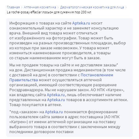
главная
аптечная косметика
дерматологическая косметика для лица
la roche-posay effaclar лосьон для сужения пор 200 мл
Информация о товарах на сайте
Apteka.ru
носит
ознакомительный характер и не заменяет консультацию
врача. Внешний вид товара может отличаться
от изображённого на фотографии. Товар может быть
произведен на разных производственных площадках, выбор
из которых при заказе невозможен. У товара может
измениться наименование производителя, а товары
со старым наименованием могут быть в заказе.
Мы не продаем товары на сайте и не доставляем заказы*
на дом. Дистанционная продажа медикаментов (в том числе
с доставкой на дом) в соответствии с
Постановлением
Правительства
может осуществляться аптечной
организацией, имеющей соответствующее разрешение
Росздравнадзора. Мы не нарушаем закон. АО НПК «Катрен»,
как владелец сайта
Apteka.ru
, лишь обеспечивает наличие
представленных на
Apteka.ru
товаров в ассортименте аптеки.
Товар покупается в аптеке.
*под «заказом» на
Apteka.ru
понимается формирование
пользователем сайта заявки в адрес поставщика (АО НПК
«Катрен») от имени аптечной организации на поставку
выбранного товара в соответствии с заключенным между
последними договором поставки