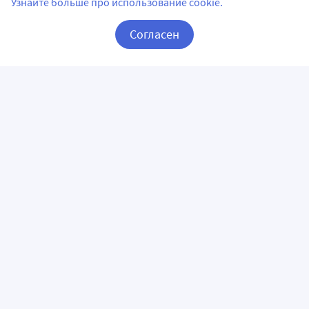
Узнайте больше про использование cookie.
Согласен
Корзина
Вход / Регистрация
ПРИЛОЖЕНИЯ
СЛЕДИТЕ ЗА НАМИ
ГОРЯЧАЯ ЛИНИЯ
О КОМПАНИИ