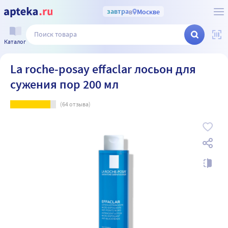
завтра
в
Москве
Каталог
La roche-posay effaclar лосьон для
сужения пор 200 мл
(
64
отзыва)