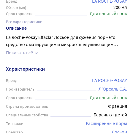
LA ROCHE-POSAY
Бренд
200 мл
Объем (мл)
Длительный срок
Срок годности
Все характеристики
Описание
La Roche-Posay Effaclar Лосьон для сужения пор - это
средство с матирующим и микроотшелушивающим
эффектом, предназначенное для борьбы с прыщами,
Показать всё
угревой сыпью, акне, постакне и другими
несовершенствами. Его состав обогащен активными
Характеристики
ингредиентами, которые удаляют избыточный жир,
мягко очищают кожу и устраняют воспаления, оставляя
LA ROCHE-POSAY
Бренд
лицо свежим и здоровым. Средство подходит для
Л'Ореаль С.А.
Производитель
жирной проблемной кожи, в том числе чувствительной.
Длительный срок
Срок годности
В упаковке 200 мл, достаточно на длительное время. La
Франция
Страна производитель
Roche-Posay Effaclar Lotion обязательно станет
Беречь от детей
Специальные свойства
неотъемлемым помощником в борьбе с проблемами
кожи. В результате поры сужены, поверхность кожи
Расширенные поры
Тип кожи
более ровная.
Лосьон
Средство