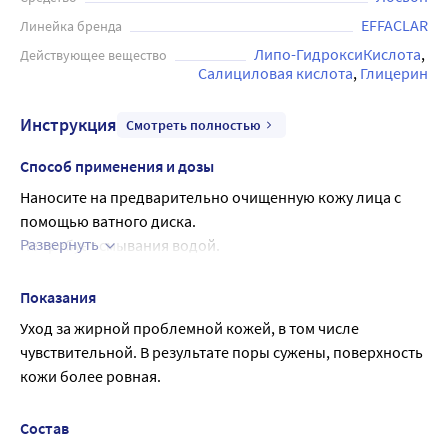
EFFACLAR
Линейка бренда
Липо-ГидроксиКислота
Действующее вещество
Салициловая кислота
Глицерин
Инструкция
Смотреть полностью
Способ применения и дозы
Наносите на предварительно очищенную кожу лица с 
помощью ватного диска.
Развернуть
Не требует смывания водой.
По окончании аккуратно промокните насухо лицо 
салфеткой или чистым ватным диском
Показания
Далее используйте средство основного ухода
Уход за жирной проблемной кожей, в том числе 
чувствительной. В результате поры сужены, поверхность 
кожи более ровная.
Состав