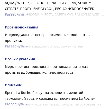
AQUA / WATER, ALCOHOL DENAT., GLYCERIN, SODIUM 
CITRATE, PROPYLENE GLYCOL, PEG-60 HYDROGENATED 
Развернуть
CASTOR OIL, DISODIUM EDTA, CAPRYLOYL SALICYLIC ACID, 
CITRIC ACID, SALICYLIC ACID, PARFUM / FRAGRANCE.
Противопоказания
Индивидуальная непереносимость компонентов 
продукта.
Развернуть
При появлении каких-либо раздражений или 
аллергических реакций немедленно прекратить 
использование.
Особые указания
Меры предосторожности: при попадании в глаза, 
промыть их большим количеством воды.
Описание
Бренд La Roche-Posay - на основе знаменитой 
термальной воды и создана вся косметика La Roche-
Развернуть
Posay. Все линии косметических продуктов основаны на 