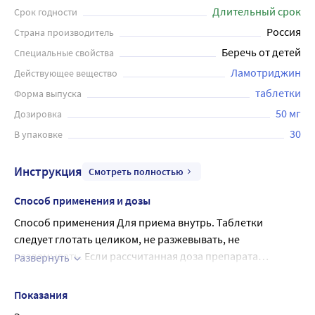
Длительный срок
Срок годности
Россия
Страна производитель
Беречь от детей
Специальные свойства
Ламотриджин
Действующее вещество
таблетки
Форма выпуска
50 мг
Дозировка
30
В упаковке
Инструкция
Смотреть полностью
Способ применения и дозы
Способ применения Для приема внутрь. Таблетки
следует глотать целиком, не разжевывать, не
разламывать. Если рассчитанная доза препарата
Развернуть
Ламотриджин (например, при применении у детей
При необходимости доза может быть увеличена до
(только при эпилепсии) или у пациентов с нарушением
400 мг/сут. а) Терапия ламотриджином после отмены
Показания
функции печени) не может быть разделена на целое
комбинированной терапии с ингибиторами