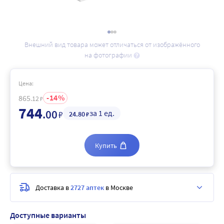
Внешний вид товара может отличаться от изображённого
на фотографии
Цена:
14
865
.12
₽
744
.00
за 1 ед.
₽
24
.80
₽
Купить
Доставка в
2727 аптек
в Москве
Доступные варианты