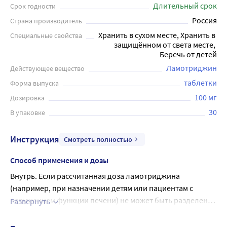
Длительный срок
Срок годности
Россия
Страна производитель
Хранить в сухом месте, Хранить в 
Специальные свойства
защищённом от света месте, 
Беречь от детей
Ламотриджин
Действующее вещество
таблетки
Форма выпуска
100 мг
Дозировка
30
В упаковке
Инструкция
Смотреть полностью
Способ применения и дозы
Внутрь. Если рассчитанная доза ламотриджина
(например, при назначении детям или пациентам с
нарушением функции печени) не может быть разделена
Развернуть
на целое количество таблеток более низкой дозировки,
Целевая стабилизирующая доза изменяется в
то пациенту должна быть назначена такая доза, которая
зависимости от клинического эффекта. Монотерапия