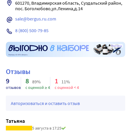
601270, Владимирская область, Суздальский район, 
Абсорбирующая подушечка из нетканого материала не 
пос. Боголюбово,ул.Ленина,д.14
прилипает к ранке.
Стрисы снимаются без боли и не оставляют следов.
sale@bergus.ru.com
8 (800) 500-79-85
Реклама
Отзывы
9
8
1
89%
11%
отзывов
с оценкой ≥ 4
с оценкой < 4
Авторизоваться и оставить отзыв
Татьяна
5 августа в 17:25