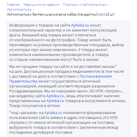
главная
медицинские изделия
пластыри и лейкопластыри
лейкопластырь
лейкопластыри бактерицидные арма набор стандартный skin 20 шт.
Информация о товарах на сайте
Apteka.ru
носит
ознакомительный характер и не заменяет консультацию
врача. Внешний вид товара может отличаться
от изображённого на фотографии. Товар может быть
произведен на разных производственных площадках, выбор
из которых при заказе невозможен. У товара может
измениться наименование производителя, а товары
со старым наименованием могут быть в заказе.
Мы не продаем товары на сайте и не доставляем заказы*
на дом. Дистанционная продажа медикаментов (в том числе
с доставкой на дом) в соответствии с
Постановлением
Правительства
может осуществляться аптечной
организацией, имеющей соответствующее разрешение
Росздравнадзора. Мы не нарушаем закон. АО НПК «Катрен»,
как владелец сайта
Apteka.ru
, лишь обеспечивает наличие
представленных на
Apteka.ru
товаров в ассортименте аптеки.
Товар покупается в аптеке.
*под «заказом» на
Apteka.ru
понимается формирование
пользователем сайта заявки в адрес поставщика (АО НПК
«Катрен») от имени аптечной организации на поставку
выбранного товара в соответствии с заключенным между
последними договором поставки