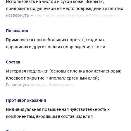
Использовать на чистой и сухой коже. Вскрыть, 
каждые 3-4 часа для оптимального заживляющего
приложить подушечкой на место повреждения и плотно 
эффекта.
Развернуть
прижать клейкую часть, менять каждые 3-4 часа для 
оптимального заживляющего эффекта. Рекомендуется 
менять лейкопластырь не менее 2 раз в день и при 
Показания
намокании сорбционной подушечки.
Применяется при небольших порезах, ссадинах, 
царапинах и других мелких повреждениях кожи.
Состав
Материал подложки (основы): пленка полиэтиленовая;
Клеевое покрытие: гиполаллергенный клей;
Развернуть
Подушечка: нетканый материал;
Раствор антисептиков: хлоргексидина биглюконат.
Защитное покрытие: материал силиконизированный 
Противопоказания
антиадгезионный.
Индивидуальная повышенная чувствительность к 
компонентам, входящим в состав изделия