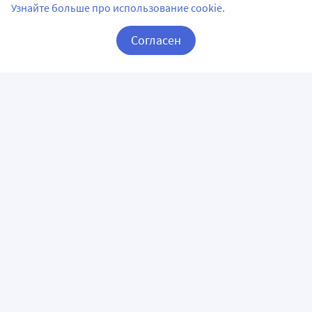
Узнайте больше про использование cookie.
Согласен
Корзина
Вход / Регистрация
ПРИЛОЖЕНИЯ
СЛЕДИТЕ ЗА НАМИ
ГОРЯЧАЯ ЛИНИЯ