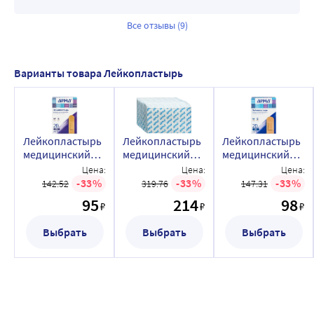
Все отзывы (9)
Варианты товара Лейкопластырь
Лейкопластырь
Лейкопластырь
Лейкопластырь
медицинский
медицинский
медицинский
бактерицидный
бактерицидный
бактерицидный
Цена:
Цена:
Цена:
на полимерной
на полимерной
на полимерной
33
33
33
142.52
319.76
147.31
основе с
основе с
основе с
95
214
98
₽
₽
₽
хлоргексидина
хлоргексидина
хлоргексидина
биглюконатом
биглюконатом
биглюконатом
Выбрать
Выбрать
Выбрать
арма телесный
арма телесный
арма телесный
19х72 мм 20 шт.
19х72 мм 100 шт.
25х72 мм 20 шт.