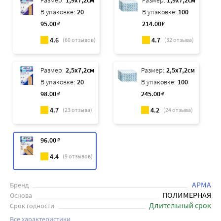
Размер:
1,9x7,2см
Размер:
1,9x7,2см
В упаковке:
20
В упаковке:
100
95
.00
₽
214
.00
₽
4.6
4.7
(
60
отзывов)
(
32
отзыва)
Размер:
2,5x7,2см
Размер:
2,5x7,2см
В упаковке:
20
В упаковке:
100
98
.00
₽
245
.00
₽
4.7
4.2
(
23
отзыва)
(
24
отзыва)
96
.00
₽
4.4
(
9
отзывов)
АРМА
Бренд
ПОЛИМЕРНАЯ
Основа
Длительный срок
Срок годности
Все характеристики