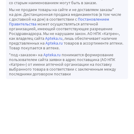
креатинина.
со старым наименованием могут быть в заказе.
Мы не продаем товары на сайте и не доставляем заказы*
Пожилые
на дом. Дистанционная продажа медикаментов (в том числе
Период полувыведения у пожилых увеличивается на 40% 
с доставкой на дом) в соответствии с
Постановлением
Правительства
может осуществляться аптечной
(до 10-11 ч), что обусловлено снижением функции почек 
организацией, имеющей соответствующее разрешение
у данной группы населения.
Росздравнадзора. Мы не нарушаем закон. АО НПК «Катрен»,
как владелец сайта
Apteka.ru
, лишь обеспечивает наличие
Почечная недостаточность
представленных на
Apteka.ru
товаров в ассортименте аптеки.
Кажущийся клиренс леветирацетама и его основного 
Товар покупается в аптеке.
метаболита зависит от клиренса креатинина. В связи с 
*под «заказом» на
Apteka.ru
понимается формирование
пользователем сайта заявки в адрес поставщика (АО НПК
этим у пациентов с средней степени и тяжелой почечной 
«Катрен») от имени аптечной организации на поставку
недостаточностью рекомендуется корректировать 
выбранного товара в соответствии с заключенным между
последними договором поставки
поддерживающую дозу препарата в зависимости от 
клиренса креатинина.
У взрослых пациентов с терминальной почечной 
недостаточностью период полувыведения составляет 25 
ч в промежутках между сеансами гемодиализа и 3,1 ч в 
течение самой процедуры.
В течение обычного четырехчасового сеанса 
гемодиализа удаляется около 51% леветирацетама.
Нарушение функции печени