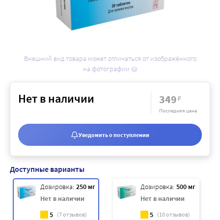
Внешний вид товара может отличаться от изображённого
на фотографии
Нет в наличии
349
₽
Последняя цена
Уведомить о поступлении
Доступные варианты
Дозировка:
250 мг
Дозировка:
500 мг
Нет в наличии
Нет в наличии
5
5
(
7
отзывов)
(
10
отзывов)