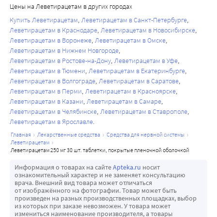
Выведение
Лейтер-Р" (Leiter-R Attention and Memory), шкале 
Цены на Леветирацетам в других городах
Период полувыведения у взрослых составляет 7±1 ч и не 
"Комплексное Наблюдение за Памятью" (Memory Screen 
Купить Леветирацетам
Леветирацетам в Санкт-Петербурге
зависит от дозы, пути введения или длительности 
Composite) у пациентов, подвергнутых анализу "по 
Леветирацетам в Краснодаре
Леветирацетам в Новосибирске
применения. Средний общий клиренс составляет 0,96 
протоколу". Результаты исследования поведенческих 
Леветирацетам в Воронеже
Леветирацетам в Омске
мл/мин/кг.
эмоциональных функций, подтверждающих, что на фоне 
Леветирацетам в Нижнем Новгороде
Основным путем элиминации является выведение с 
Леветирацетам в Ростове-на-Дону
Леветирацетам в Уфе
применения леветирацетама возникает агрессивное 
мочой (около 95% дозы, из них 93% выводится в течение 
Леветирацетам в Тюмени
Леветирацетам в Екатеринбурге
поведение, получены с помощью стандартизированного 
Леветирацетам в Волгограде
Леветирацетам в Саратове
48 ч). Выведение с фекалиями составляет лишь 0,3% 
метода с использованием валидированного инструмента 
Леветирацетам в Перми
Леветирацетам в Красноярске
дозы.
- Опросника поведения детей Ахенбаха (Achenbach Child 
Леветирацетам в Казани
Леветирацетам в Самаре
Общая величина экскреции леветирацетама и его 
Behavior Checklist).
Леветирацетам в Челябинске
Леветирацетам в Ставрополе
основного метаболита составляет соответственно 66 и 
Однако у пациентов, принимавших леветирацетам 
Леветирацетам в Ярославле
24% от принятой дозы в течение первых 48 ч. Почечный 
долгосрочно в рамках открытых исследований, 
главная
лекарственные средства
средства для нервной системы
клиренс леветирацетама и ucb L057 составляет 0,6 и 4,2 
нарушений поведенческих и эмоциональных функций не 
леветирацетам
леветирацетам 250 мг 30 шт. таблетки, покрытые пленочной оболочкой
мл/мин/кг соответственно, что свидетельствует об 
возникало, в частности уровень агрессивного поведения 
экскреции леветирацетама посредством клубочковой 
не отличался от исходного.
Информация о товарах на сайте
Apteka.ru
носит
фильтрации с последующей канальцевой реабсорбцией 
ознакомительный характер и не заменяет консультацию
врача. Внешний вид товара может отличаться
основного метаболита путем наряду с клубочковой 
от изображённого на фотографии. Товар может быть
фильтрацией - активной канальцевой секреции.
произведен на разных производственных площадках, выбор
из которых при заказе невозможен. У товара может
Элиминация леветирацетама коррелирует с клиренсом 
измениться наименование производителя, а товары