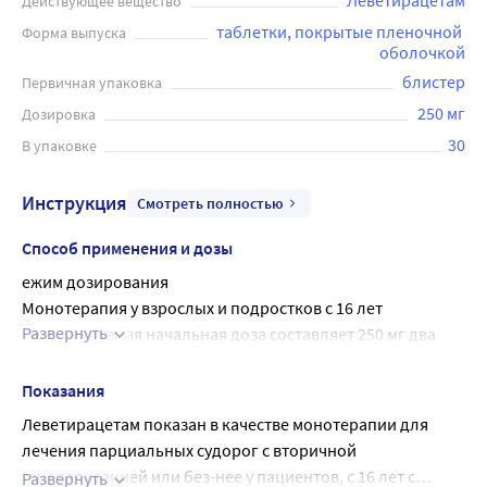
Леветирацетам
Действующее вещество
таблетки, покрытые пленочной 
Форма выпуска
оболочкой
блистер
Первичная упаковка
250 мг
Дозировка
30
В упаковке
Инструкция
Смотреть полностью
Способ применения и дозы
ежим дозирования
Монотерапия у взрослых и подростков с 16 лет
Развернуть
Рекомендуемая начальная доза составляет 250 мг два 
раза в сутки, которую необходимо повысить через две 
недели до начальной терапевтической 500 мг два раза в 
Показания
сутки. Дозу допускается повышать с шагом 250 мг два 
Леветирацетам показан в качестве монотерапии для
раза в сутки каждые две недели в зависимости от 
лечения парциальных судорог с вторичной
клинического ответа. Максимальная доза - 1500 мг два 
генерализацией или без-нее у пациентов, с 16 лет с
Развернуть