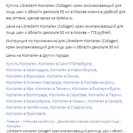
Купить Librederm Коллаген (Collagen) крем омолаживающий для
лица, шеи и области декольте 50 мл в Москве можно в удобной для
вас аптеке, сделав заказ на Apteka.ru.
Цена на Librederm Коллаген (Collagen) крем омолаживающий для
лица, шеи и области декольте 50 мл в Москве – 778 рублей.
Инструкция по применению для Librederm Коллаген (Collagen)
крем омолаживающий для лица, шеи и области декольте 50 мл
Цены на Коллаген в других городах
Купить Коллаген
Коллаген в Санкт-Петербурге
Коллаген в Краснодаре
Коллаген в Новосибирске
Коллаген в Воронеже
Коллаген в Омске
Коллаген в Нижнем Новгороде
Коллаген в Ростове-на-Дону
Коллаген в Уфе
Коллаген в Тюмени
Коллаген в Екатеринбурге
Коллаген в Волгограде
Коллаген в Саратове
Коллаген в Перми
Коллаген в Красноярске
Коллаген в Казани
Коллаген в Самаре
Коллаген в Челябинске
Коллаген в Ставрополе
Коллаген в Ярославле
главная
аптечная косметика
дерматологическая косметика для лица
коллаген
librederm коллаген (collagen) крем омолаживающий для лица, шеи и области декольте 50 мл