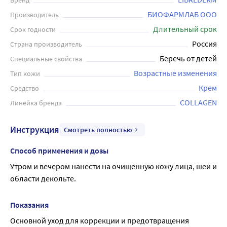
Бренд
применения кожа получает дополнительное
БИОФАРМЛАБ ООО
Производитель
увлажнение, приобретает более упругий и свежий вид.
Длительный срок
Срок годности
Крем Librederm Коллаген рекомендуется использовать
Россия
Страна производитель
ежедневно для поддержания красоты и здоровья кожи.
Беречь от детей
Специальные свойства
Возрастные изменения
Тип кожи
Крем
Средство
COLLAGEN
Линейка бренда
Инструкция
Смотреть полностью
Способ применения и дозы
Утром и вечером нанести на очищенную кожу лица, шеи и 
области декольте.
Показания
Основной уход для коррекции и предотвращения 