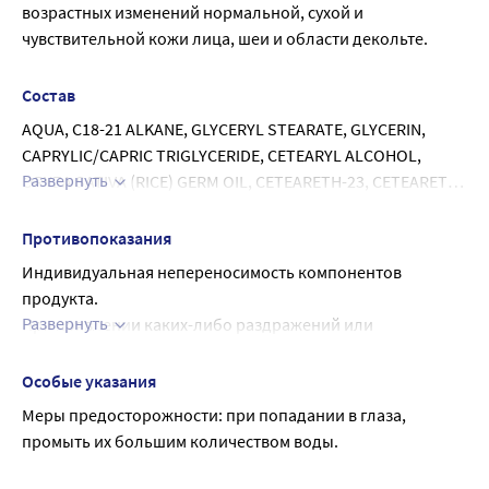
возрастных изменений нормальной, сухой и 
чувствительной кожи лица, шеи и области декольте.
Состав
AQUA, C18-21 ALKANE, GLYCERYL STEARATE, GLYCERIN, 
CAPRYLIC/CAPRIC TRIGLYCERIDE, CETEARYL ALCOHOL, 
Развернуть
ORYZA SATIVA (RICE) GERM OIL, CETEARETH-23, CETEARETH-
6, CAMELINA SATIVA SEED OIL, HYDROLYZED COLLAGEN, 
HYDROLYZED ELASTIN, CARNOSINE, OLIGOPEPTIDE-1, 
Противопоказания
ACETYL HEXAPEPTIDE-8, PALMITOYL PENTAPEPTIDE-4, 
Индивидуальная непереносимость компонентов 
HEXAPEPTIDE-9, ACETYL TETRAPEPTIDE -3, ACETYL 
продукта.
TETRAPEPTIDE -9, ACETYL TETRAPEPTIDE-11, 
Развернуть
При появлении каких-либо раздражений или 
NONAPEPTIDE-1, PALMITOYL TRIPEPTIDE-8, CARBOMER, 
аллергических реакций немедленно прекратить 
TOCOPHERYL ACETATE, PENTYLENE GLYCOL, GLYCINE SOJA 
использование.
Особые указания
(SOYBEAN) OIL, TOCOPHEROL (MIXED), BETA-SITOSTEROL, 
Меры предосторожности: при попадании в глаза, 
SQUALENE, ETHYLHEXYLGLYCERIN, 1,2-HEXANEDIOL, PPG-
промыть их большим количеством воды.
13-DECYLTETRADECETH-24, PHENOXYETHANOL, 
TRIETHANOLAMINE.