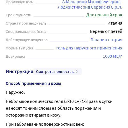
местное антитромботическое, противоотечное и
А.Менарини Мэнюфекчеринг 
Производитель
Лоджистикс энд Сервисиз С.р.Л.
противовоспалительное действие, улучшает
Длительный срок
микроциркуляцию крови и активирует тканевой обмен,
Срок годности
благодаря чему ускоряются процессы рассасывания
Италия
Страна производитель
гематом и тромбов, уменьшается отечность тканей.
Беречь от детей
Специальные свойства
Lioton 1000 можно применять при заболеваниях
Гепарин натрия
Действующее вещество
поверхностных вен,варикозном расширении вен,
гель для наружного применения
Форма выпуска
хронической венозной недостаточности и связанных с
ней осложнениях. Гель быстро впитывается, не оставляет
1000 МЕ/г
Дозировка
жирных следов и не вызывает раздражения кожи.
Инструкция
Смотреть полностью
Способ применения и дозы
Наружно.
Небольшое количество геля (3-10 см) 1-3 раза в сутки 
наносят тонким слоем на область поражения и 
осторожно втирают в кожу.
При заболеваниях поверхностных вен: