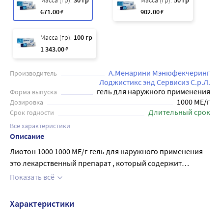
Масса (гр):
30 гр
Масса (гр):
50 гр
671
.00
₽
902
.00
₽
Масса (гр):
100 гр
1 343
.00
₽
А.Менарини Мэнюфекчеринг
Производитель
Лоджистикс энд Сервисиз С.р.Л.
гель для наружного применения
Форма выпуска
1000 МЕ/г
Дозировка
Длительный срок
Срок годности
Все характеристики
Описание
Лиотон 1000 1000 МЕ/г гель для наружного применения -
это лекарственный препарат , который содержит
гепарин натрия. Гепарин натрия препятствует
Показать всё
тромбообразованию, угнетает активность
гиалуронидазы, активирует фибринолитические
Характеристики
свойства крови. При наружном применении оказывает