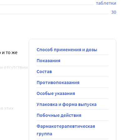
таблетки
30
Способ применения и дозы
и то же 
Показания
 отсутствии 
Состав
тки обычно 
Противопоказания
Особые указания
озы. При 
Упаковка и форма выпуска
 этих 
 до начала 
Побочные действия
 превышать 
ьном 
Фармакотерапевтическая
симум 
группа