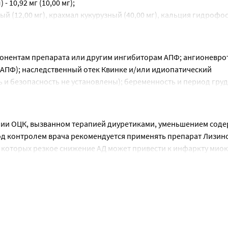
10,92 мг (10,00 мг);
й активностью РААС, в динамике целе¬сообразно применять та
(12,00 мг), крахмал кукурузный (40,00 мг), кальция гидрофос
он¬тролем (контроль АД, функции почек, содержания калия в с
2,20 мг).
ый контроль, следует определить в зависимости от динамики 
,5 мг в сутки, дозу постепенно увеличивают (не более чем на 1
альная суточная доза составляет 20 мг.
онентам препарата или другим ингибиторам АПФ; ангионеврот
 доза составляет 5 мг, затем 5 мг через сутки, 10 мг через дво
в АПФ); наследственный отек Квинке и/или идиопатический 
 пациентов с острым инфарктом миокарда препарат следует при
ь и безопасность не установлены); беременность и период груд
первых 3-х суток после инфаркта миокарда у пациентов с низки
и препаратами, содержащими алискирен, у пациентов с сахар
ую дозу препарата Лизиноприл-Тева - 2,5 мг. В случае, если си
кции почек (скорость клубочковой фильтрации (СКФ) менее 
ва применять не рекомендуется. При сопутствующей почечной 
енение с антагонистами рецепторов ангиотензина II (АРА II) у
ии ОЦК, вызванном терапией диуретиками, уменьшением соде
и соответствующую коррекцию дозы препарата.
од контролем врача рекомендуется применять препарат Лизино
етом 1 типа препарат Лизиноприл-Тева применяется в дозе 10 м
 которых резкое снижение АД может привести к инфаркту миок
целью достижения диастолического АД ниже 75 мм рт. ст. в пол
 единственной почки с прогрессирующей азотемией; состояние
ивести к нарушению функции почек, острой почечной недоста
зиноприл-Тева применяют в той же дозе, с целью достижения 
лиз с использованием высокопроточных диализных мембран (A
арата.
ческая обструктивная кардиомиопатия; первичный гиперальдос
вопоказанием для дальнейшего применения препарата.
на гемодиализе, начальную дозу устанавливают в зависимости о
 (в т.ч. недостаточность мозгового кровообращения); ишемич
тороннем стенозе или при наличии стеноза артерии единственн
од контролем функции почек, содержания калия и натрия в кр
мунные заболевания соединительной ткани (в т.ч. склеродерми
ия, возникшей вследствие гипонатриемии и гиповолемии, при
кроветворения; состояния, сопровождающиеся снижением объе
ункции почек, острой почечной недостаточности, которая обы