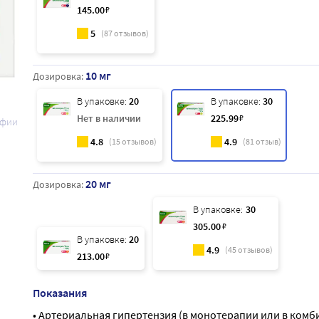
145
.00
₽
5
(
87
отзывов)
10 мг
Дозировка:
В упаковке:
20
В упаковке:
30
Нет в наличии
225
.99
₽
афии
4.8
4.9
(
15
отзывов)
(
81
отзыв)
20 мг
Дозировка:
В упаковке:
30
305
.00
₽
В упаковке:
20
4.9
(
45
отзывов)
213
.00
₽
Показания
• Артериальная гипертензия (в монотерапии или в ком