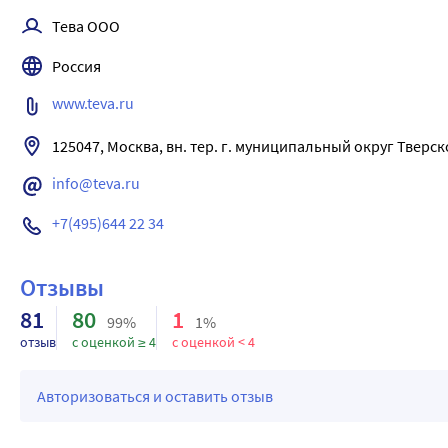
до фульминантного некроза печени, иногда с летальным ис
искусственного «водителя» ритма. Необходим контроль АД,
У пациентов с ХСН абсорбция и клиренс лизиноприла сниже
путей (см. раздел «Особые указания»).
Тева ООО
желтухи на фоне применения препарата Лизиноприл-Тева и
У пациентов с почечной недостаточностью (клиренс креатин
При одновременном применении с ко-тримоксазолом (трим
препарат отменяют и проводят наблюдения за состоянием 
Россия
превышает концентрации в плазме крови у здоровых добро
гиперкалиемии (см. раздел «Особые указания»).
При применении ингибиторов АПФ отмечался кашель. Кашел
плазме крови и увеличение T1/2.
При одновременном применении с ингибиторами дипептидилп
ингибитором АПФ. При дифференциальном диагнозе кашля 
www.teva.ru
У пациентов пожилого возраста концентрация препарата в п
саксаглиптином, вилдаглиптином, линаглиптином возрастае
Одновременное применение ингибиторов АПФ, АРА II или а
больше, чем у пациентов молодого возраста.
При одновременном применении с рацекадотрилом повышае
125047, Москва, вн. тер. г. муниципальный округ Тверско
нарушения функции почек (в том числе острой почечной не
У пациентов с циррозом печени биодоступность лизиноприла
При одновременном применении с эстрамустином также воз
Двойная блокада РААС при применении ингибиторов АПФ, АР
info@teva.ru
нормальной функцией печени.
Одновременное применение с препаратами, содержащими ал
У пожилых пациентов концентрация лизиноприла в крови п
умеренной или тяжелой почечной недостаточностью (СКФ мен
+7(495)644 22 34
других пациентов.
Одновременное применение ингибиторов АПФ с антагонистам
Отзывы
нефропатией и не рекомендуется у других пациентов.
81
80
1
В случаях если двойная блокада РААС считается абсолютно
99%
1%
специалистов и должно сопровождаться тщательным и част
отзыв
с оценкой ≥ 4
с оценкой < 4
артериального давления. Ингибиторы АПФ и АРА II не дол
У некоторых пациентов, принимавших ингибиторы АПФ, вкл
Авторизоваться и оставить отзыв
сыворотке крови. Факторы риска развития гиперкалиемии 
одновременное применение калийсберегающих диуретиков,