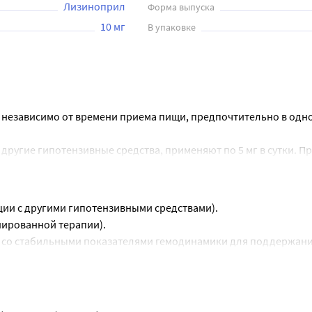
Лизиноприл
Форма выпуска
10 мг
В упаковке
 независимо от времени приема пищи, предпочтительно в одно 
угие гипотензивные средства, применяют по 5 мг в сутки. При
5 мг до дозы 20-40 мг/сутки (увеличение дозы свыше 40 мг/су
я суточная доза 40 мг.
ции с другими гипотензивными средствами).
ли от начала лечения, что следует учитывать при увеличении д
нированной терапии).
ие препарата с другими гипотензивными средствами.
 ч со стабильными показателями гемодинамики для поддержания
, то прием этих препаратов необходимо прекратить за 2-3 дня
 и сердечной недостаточности).
жно, то начальная доза препарата Лизиноприл-Тева не должна
иентов с сахарным диабетом 1 типа при нормальном артериал
мендуется врачебный контроль в течение нескольких часов (мак
ериальной гипертензией).
жет возникнуть выраженное сниже¬ние АД.