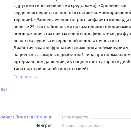
с другими гипотензивными средствами). • Хроническая
сердечная недостаточность (в составе комбинированно
терапии). • Раннее лечение острого инфаркта миокарда 
первые 24 ч со стабильными показателями гемодинамик
поддержания этих показателей и профилактики дисфу
левого желудочка и сердечной недостаточности). •
Диабетическая нефропатия (снижения альбуминурии у
пациентов с сахарным диабетом 1 типа при нормальном
артериальном давлении, и у пациентов с сахарным диаб
типа с артериальной гипертензией).
Свернуть
ывы
Прайвэт Лимитед Компани
Срок годности
Венгрия
Специальные свойства