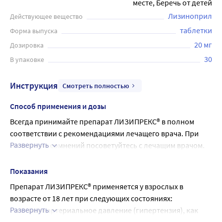
месте, Беречь от детей
Лизиноприл
Действующее вещество
таблетки
Форма выпуска
20 мг
Дозировка
30
В упаковке
Инструкция
Смотреть полностью
Способ применения и дозы
Всегда принимайте препарат ЛИЗИПРЕКС® в полном 
соответствии с рекомендациями лечащего врача. При 
Развернуть
появлении сомнений посоветуйтесь с лечащим врачом.
Ваш врач может назначить Вам анализы крови после 
начала приема препарата ЛИЗИПРЕКС®. Кроме того, он 
Показания
может назначить другую дозировку препарата, которая 
Препарат ЛИЗИПРЕКС® применяется у взрослых в 
подойдет Вам лучше всего.
возрасте от 18 лет при следующих состояниях:
Рекомендуемая доза:
Развернуть
− высокое артериальное давление (гипертензия), как 
Взрослые