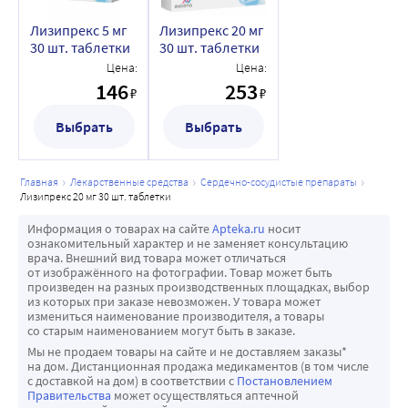
Если Вам предстоит хирургическая операция или 
относящиеся к ингибиторам нейтральной 
− изменения настроения;
анестезия (даже стоматологическая операция) сообщите 
Лизипрекс 5 мг
Лизипрекс 20 мг
эндопептидазы (НЭП);
− изменение цвета пальцев (бледность, сопровождаемая 
врачу или стоматологу о том, что Вы принимаете 
30 шт. таблетки
30 шт. таблетки
• препараты для лечения и профилактики образования 
покраснением) и/или онемение и покалывание в 
препарат ЛИЗИПРЕКС®, так как существует риск 
Цена:
Цена:
тромбов, содержащие тканевые активаторы 
пальцах рук и ног (синдром Рейно);
146
253
значительного снижения артериального давления.
₽
₽
плазминогена;
− изменение вкусовых ощущений;
Дети и подростки
Выбрать
Выбрать
• антациды (препараты для снижения кислотности 
− сонливость;
Не давайте препарат ЛИЗИПРЕКС® детям в возрасте до 18 
желудка);
− головокружение с ощущением вращения (вертиго);
лет.
• холестирамин (препарат, используемый для снижения 
− нарушения сна;
главная
лекарственные средства
сердечно-сосудистые препараты
холестерина в крови).
− инсульт;
лизипрекс 20 мг 30 шт. таблетки
Препарат ЛИЗИПРЕКС® с пищей и алкоголем
− онемение кожи;
Информация о товарах на сайте
Apteka.ru
носит
Препарат ЛИЗИПРЕКС® таблетки можно принимать до, 
− учащенное сердцебиение;
ознакомительный характер и не заменяет консультацию
врача. Внешний вид товара может отличаться
во время и после еды.
− ощущение сердцебиения;
от изображённого на фотографии. Товар может быть
Во время приема препарата нельзя употреблять 
− насморк;
произведен на разных производственных площадках, выбор
из которых при заказе невозможен. У товара может
алкоголь.
− тошнота;
измениться наименование производителя, а товары
− боль в животе или расстройство пищеварения;
со старым наименованием могут быть в заказе.
− кожная сыпь или зуд;
Мы не продаем товары на сайте и не доставляем заказы*
на дом. Дистанционная продажа медикаментов (в том числе
− проблемы с эрекцией (импотенция);
с доставкой на дом) в соответствии с
Постановлением
− усталость или слабость (потеря силы);
Правительства
может осуществляться аптечной