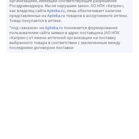
организацией, имеющей соответствующее разрешение
− изменения в анализах крови, которые показывают, 
Росздравнадзора. Мы не нарушаем закон. АО НПК «Катрен»,
насколько хорошо работают печень и почки (повышение 
как владелец сайта
Apteka.ru
, лишь обеспечивает наличие
представленных на
Apteka.ru
товаров в ассортименте аптеки.
концентрации мочевины в крови, гиперкреатинемия, 
Товар покупается в аптеке.
повышение активности печеночных ферментов);
*под «заказом» на
Apteka.ru
понимается формирование
− повышение уровня калия в крови;
пользователем сайта заявки в адрес поставщика (АО НПК
«Катрен») от имени аптечной организации на поставку
− сердечный приступ;
выбранного товара в соответствии с заключенным между
− галлюцинации;
последними договором поставки
− острое нарушение работы почек.
Редко (могут возникать не более чем у 1 человека из 
1000)
− спутанность сознания;
− сонливость;
− судороги конечностей и губ;
− нарушение обоняния;
− сухость во рту;
− выпадение волос;
− псориаз (заболевание, сопровождающееся 
высыпаниями и изменением кожи);
− увеличение грудной железы у мужчин (гинекомастия);