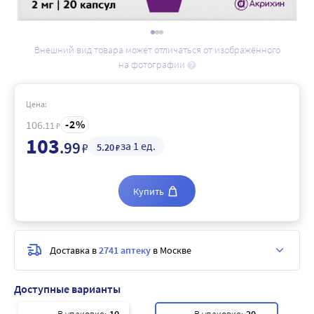
Внешний вид товара может отличаться от изображённого
на фотографии
Цена:
2
106
.11
₽
103
.99
за 1 ед.
₽
5
.20
₽
Купить
Доставка в
2741 аптеку
в Москве
Доступные варианты