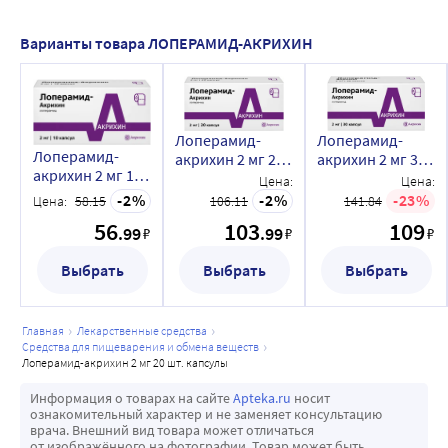
Варианты товара ЛОПЕРАМИД-АКРИХИН
Лоперамид-
Лоперамид-
Лоперамид-
акрихин 2 мг 20
акрихин 2 мг 30
акрихин 2 мг 10
шт. капсулы
шт. капсулы
Цена:
Цена:
шт. капсулы
2
2
23
Цена:
58.15
106.11
141.84
56
103
109
.99
.99
₽
₽
₽
Выбрать
Выбрать
Выбрать
главная
лекарственные средства
средства для пищеварения и обмена веществ
лоперамид-акрихин 2 мг 20 шт. капсулы
Информация о товарах на сайте
Apteka.ru
носит
ознакомительный характер и не заменяет консультацию
врача. Внешний вид товара может отличаться
от изображённого на фотографии. Товар может быть