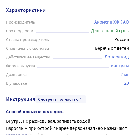
пищевых масс по кишечнику, что приводит к
Характеристики
уменьшению частоты и жидкости стула. Капсулы легко
глотаются и быстро всасываются в кровь, что
Акрихин ХФК АО
Производитель
обеспечивает быстрый и эффективный результат.
Длительный срок
Срок годности
Препарат не рекомендуется при острой кишечной
Россия
Страна производитель
инфекции или язве желудка. Перед применением
Беречь от детей
Специальные свойства
необходимо ознакомиться с инструкцией или
Лоперамид
Действующее вещество
проконсультироваться с врачом.
капсулы
Форма выпуска
2 мг
Дозировка
20
В упаковке
Инструкция
Смотреть полностью
Способ применения и дозы
Внутрь, не разжевывая, запивать водой.
Взрослым при острой диарее первоначально назначают 