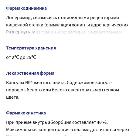
Фармакодинамика
Лоперамид, связываясь с опиоидными рецепторами 
кишечной стенки (стимуляция холин- и адренергических 
Развернуть
нейронов через гуанин-нуклеотиды), снижает тонус и 
моторику гладкой
мускулатуры кишечника (за счет ингибирования 
Температура хранения
высвобождения ацетилхолина и простагландинов). 
от 2℃ до 25℃
Замедляет перистальтику и увеличивает время 
прохождения кишечного
Лекарственная форма
содержимого. Повышает тонус анального сфинктера, 
Капсулы № 4 желтого цвета. Содержимое капсул - 
способствует удержанию каловых масс и урежению 
порошок белого или белого с желтоватым оттенком 
позывов к дефекации. Действие развивается быстро и 
цвета.
продолжается 4-6 часов
Фармакокинетика
При приеме внутрь абсорбция составляет 40 %. 
Максимальная концентрация в плазме достигается через 