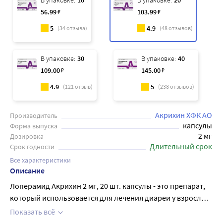
В упаковке:
10
В упаковке:
20
56
.99
₽
103
.99
₽
5
4.9
(
34
отзыва)
(
48
отзывов)
В упаковке:
30
В упаковке:
40
109
.00
₽
145
.00
₽
4.9
5
(
121
отзыв)
(
238
отзывов)
Акрихин ХФК АО
Производитель
капсулы
Форма выпуска
2 мг
Дозировка
Длительный срок
Срок годности
Все характеристики
Описание
Лоперамид Акрихин 2 мг, 20 шт. капсулы - это препарат,
который использовается для лечения диареи у взрослых.
Действующее вещество - лоперамид - уменьшает
Показать всё
сокращения кишечника и замедляет прохождение