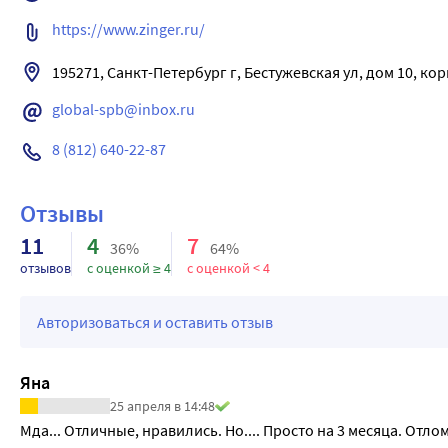
https://www.zinger.ru/
195271, Санкт-Петербург г, Бестужевская ул, дом 10, кор
global-spb@inbox.ru
8 (812) 640-22-87
Отзывы
11
4
7
36%
64%
отзывов
с оценкой ≥ 4
с оценкой < 4
Авторизоваться и оставить отзыв
Яна
25 апреля в 14:48
Мда... Отличные, нравились. Но.... Просто на 3 месяца. От