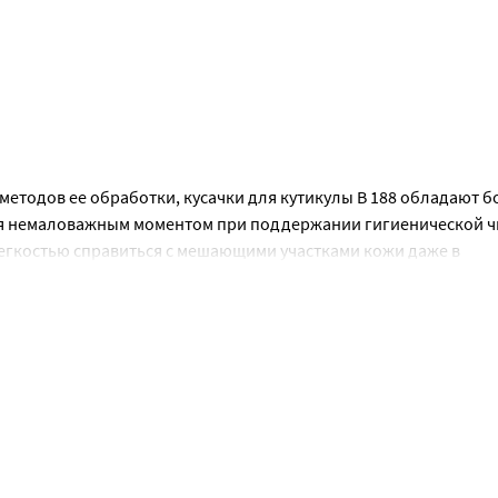
етодов ее обработки, кусачки для кутикулы В 188 обладают б
ся немаловажным моментом при поддержании гигиенической ч
егкостью справиться с мешающими участками кожи даже в 
 вид, проверенная временем конструкция обеспечит максималь
ысококачественного пластика по запатентованной технологии,
.
м.