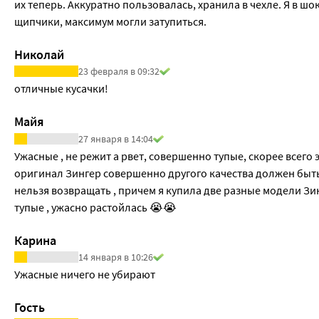
их теперь. Аккуратно пользовалась, хранила в чехле. Я в шо
щипчики, максимум могли затупиться. 
Николай
23 февраля в 09:32
отличные кусачки!
Майя
27 января в 14:04
Ужасные , не режит а рвет, совершенно тупые, скорее всего э
оригинал Зингер совершенно другого качества должен быть ,
нельзя возвращать , причем я купила две разные модели Зин
тупые , ужасно растойлась 😭😭
Карина
14 января в 10:26
Ужасные ничего не убирают
Гость