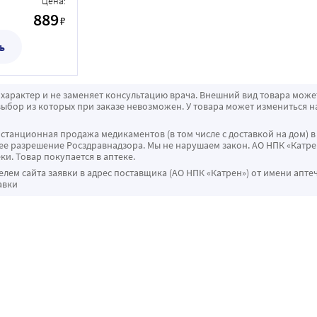
Цена:
889
₽
ь
характер и не заменяет консультацию врача. Внешний вид товара може
ыбор из которых при заказе невозможен. У товара может измениться н
истанционная продажа медикаментов (в том числе с доставкой на дом) в
 разрешение Росздравнадзора. Мы не нарушаем закон. АО НПК «Катрен
ки. Товар покупается в аптеке.
ем сайта заявки в адрес поставщика (АО НПК «Катрен») от имени апте
авки