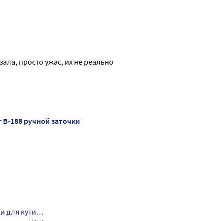
ала, просто ужас, их не реально 
 B-188 ручной заточки
Маникюрные кусачки для кутикулы Zinger B-188 ручной заточки