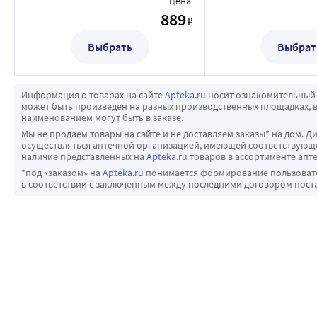
Цена:
889
₽
Выбрать
Выбрат
Информация о товарах на сайте
Apteka.ru
носит ознакомительный 
может быть произведен на разных производственных площадках, в
наименованием могут быть в заказе.
Мы не продаем товары на сайте и не доставляем заказы* на дом. Д
осуществляться аптечной организацией, имеющей соответствующее
наличие представленных на
Apteka.ru
товаров в ассортименте апте
*под «заказом» на
Apteka.ru
понимается формирование пользовател
в соответствии с заключенным между последними договором пост