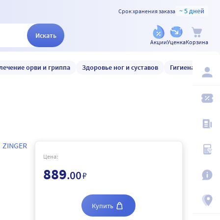
~ 5 дней
Срок хранения заказа
Искать
Акции
Уценка
Корзина
лечение орви и гриппа
Здоровье ног и суставов
Гигиена и уход
ZINGER
Цена:
889
.00
₽
Купить