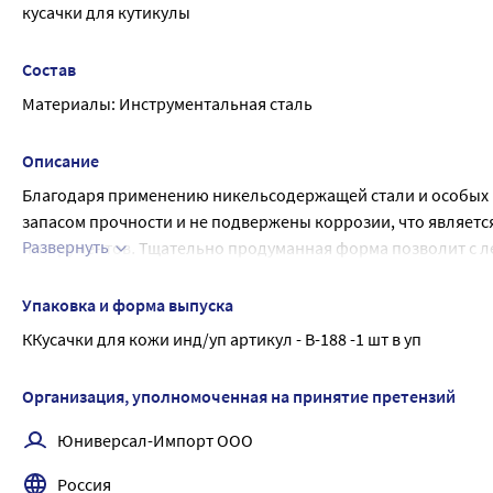
кусачки для кутикулы
Состав
Материалы: Инструментальная сталь
Описание
Благодаря применению никельсодержащей стали и особых м
запасом прочности и не подвержены коррозии, что являет
Развернуть
инструментов. Тщательно продуманная форма позволит с л
труднодоступных местах, придавая вашим рукам ухоженный
комфортную работу, а защитный чехол, изготовленный из в
Упаковка и форма выпуска
обезопасит вас и ваших близких от неприятных инцидентов
ККусачки для кожи инд/уп артикул - B-188 -1 шт в уп
Размер кусачек - 8,9 см, размер лезвия - 6,5 мм, ширина - 45 м
Организация, уполномоченная на принятие претензий
Юниверсал-Импорт ООО
Россия