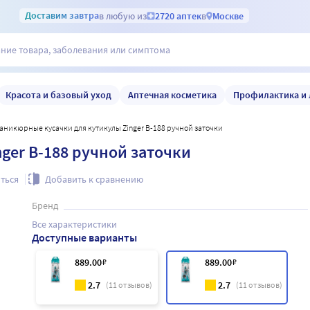
Доставим
завтра
в любую из
2720 аптек
в
Москве
Красота и базовый уход
Аптечная косметика
Профилактика и 
Маникюрные кусачки для кутикулы Zinger B-188 ручной заточки
ger B-188 ручной заточки
ться
Добавить к сравнению
Бренд
Все характеристики
Доступные варианты
889
.00
₽
889
.00
₽
2.7
2.7
(
11
отзывов)
(
11
отзывов)