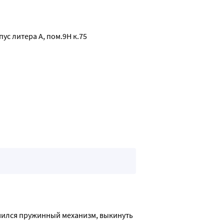
пус литера А, пом.9Н к.75
ломился пружинный механизм, выкинуть 