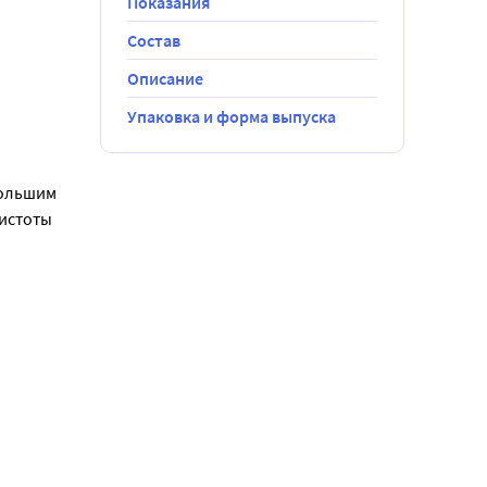
Показания
Состав
Описание
Упаковка и форма выпуска
ольшим 
истоты 
но 
 полностью 