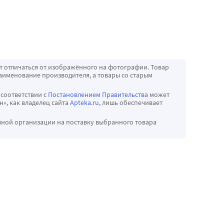
т отличаться от изображённого на фотографии. Товар
аименование производителя, а товары со старым
 соответствии с
Постановлением Правительства
может
», как владелец сайта
Apteka.ru
, лишь обеспечивает
чной организации на поставку выбранного товара