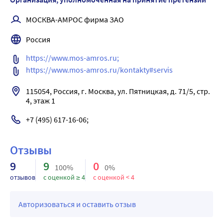
Диапазон измерений давления воздуха в 
МОСКВА-АМРОС фирма ЗАО
компрессионной манжете, мм. рт. ст. 40-250
Пределы допускаемой абсолютной погрешности при 
Россия
измерении давления воздуха в манжете, мм. рт. ст. +/- 3
https://www.mos-amros.ru;   
Скорость снижения давления воздуха в манжете, мм. рт. 
https://www.mos-amros.ru/kontakty#servis
ст. 1-5
Компрессионная манжета с латексной камерой для 
115054, Россия, г. Москва, ул. Пятницкая, д. 71/5, стр. 
механического тонометра МТ-20 предназначена для 
4, этаж 1
измерения артериального давления у взрослых. 
Манжета фиксируется на плече при помощи 
+7 (495) 617-16-06;
металлического кольца и застежки-липучки «Велкро». 
Камера имеет две встроенные трубки из латекса для 
Отзывы
подсоединения манометра и нагнетателя-груши. Камера 
9
9
0
вложена в нейлоновую манжету.
100%
0%
отзывов
с оценкой ≥ 4
с оценкой < 4
Авторизоваться и оставить отзыв