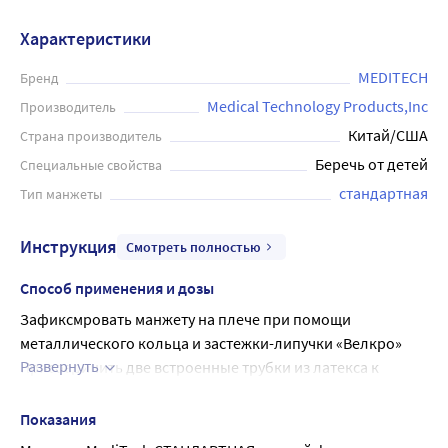
Характеристики
MEDITECH
Бренд
Medical Technology Products,Inc
Производитель
Китай/США
Страна производитель
Беречь от детей
Специальные свойства
стандартная
Тип манжеты
Инструкция
Смотреть полностью
Способ применения и дозы
Зафиксмровать манжету на плече при помощи 
металлического кольца и застежки-липучки «Велкро»
Развернуть
Присоединить две встроенные трубки из латекса к 
манометру и нагнетателю-груше.
Показания