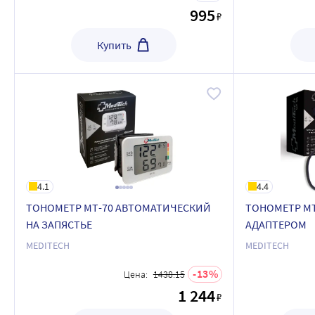
995
₽
Купить
4.1
4.4
ТОНОМЕТР МТ-70 АВТОМАТИЧЕСКИЙ
ТОНОМЕТР М
НА ЗАПЯСТЬЕ
АДАПТЕРОМ
MEDITECH
MEDITECH
13
Цена:
1438.15
1 244
₽