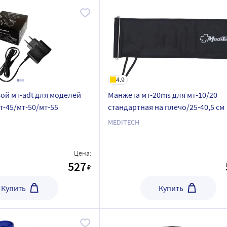
4.9
ой мт-adt для моделей
Манжета мт-20ms для мт-10/20
т-45/мт-50/мт-55
стандартная на плечо/25-40,5 см
MEDITECH
Цена:
527
₽
Купить
Купить