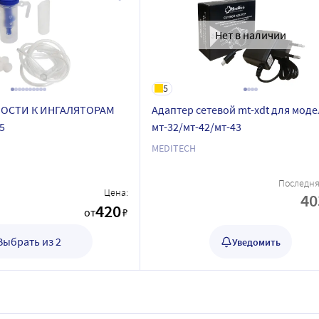
Нет в наличии
5
ОСТИ К ИНГАЛЯТОРАМ
Адаптер сетевой mt-xdt для мод
5
мт-32/мт-42/мт-43
MEDITECH
Последня
Цена:
40
420
от
₽
Выбрать из 2
Уведомить