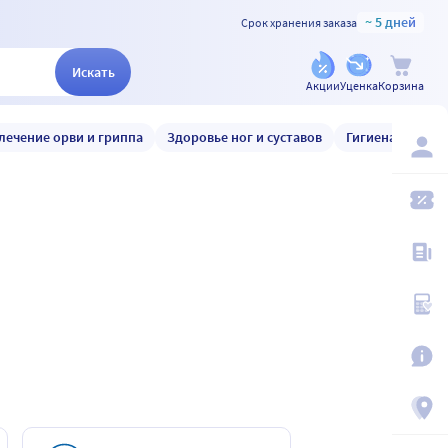
~ 5 дней
Срок хранения заказа
Искать
Акции
Уценка
Корзина
лечение орви и гриппа
Здоровье ног и суставов
Гигиена и уход