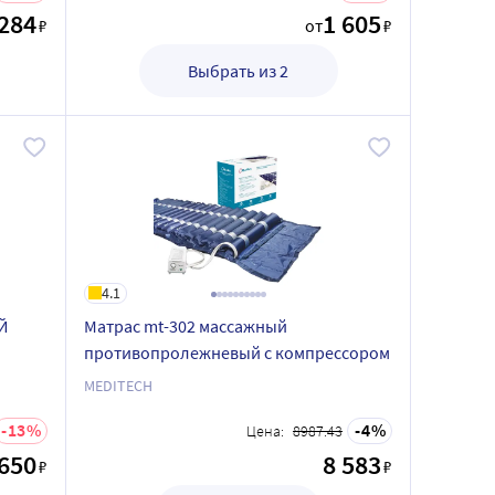
 284
1 605
₽
от
₽
Выбрать из 2
4.1
Й
Матрас mt-302 массажный
противопролежневый с компрессором
MEDITECH
13
4
Цена:
8987.43
 650
8 583
₽
₽