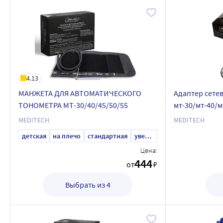
4.13
МАНЖЕТА ДЛЯ АВТОМАТИЧЕСКОГО
Адаптер сетев
ТОНОМЕТРА МТ-30/40/45/50/55
мт-30/мт-40/м
MEDITECH
MEDITECH
детская
на плечо
стандартная
увеличенная
Цена:
444
от
₽
Выбрать из 4