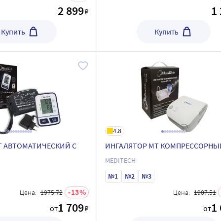
2 899
1
₽
Купить
Купить
4.8
Т АВТОМАТИЧЕСКИЙ С
ИНГАЛЯТОР МТ КОМПРЕССОРНЫ
MEDITECH
№1
№2
№3
13
Цена:
1975.72
Цена:
1907.51
1 709
1
от
₽
от