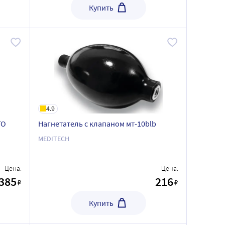
Купить
4.9
ГО
Нагнетатель с клапаном мт-10blb
MEDITECH
Цена:
Цена:
385
216
₽
₽
Купить