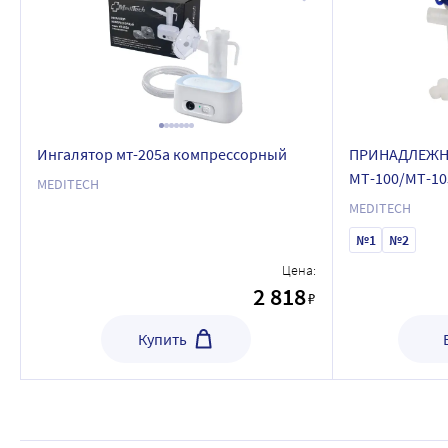
Ингалятор мт-205a компрессорный
ПРИНАДЛЕЖН
МТ-100/МТ-10
MEDITECH
MEDITECH
№1
№2
Цена:
2 818
₽
Купить