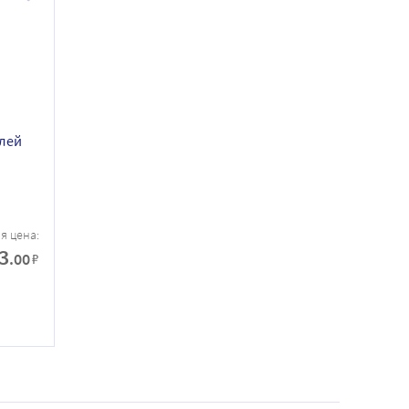
елей
я цена:
3
.00
₽