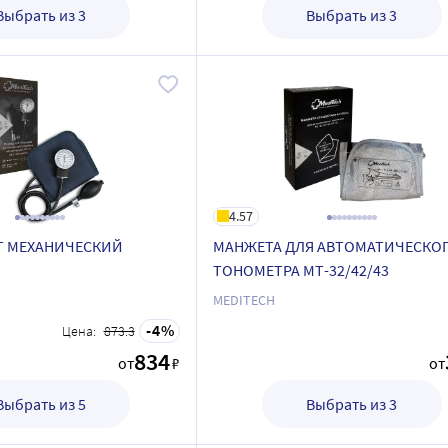
Выбрать из 3
Выбрать из 3
4.57
Т МЕХАНИЧЕСКИЙ
МАНЖЕТА ДЛЯ АВТОМАТИЧЕСКО
ТОНОМЕТРА МТ-32/42/43
MEDITECH
4
Цена:
873.3
834
от
₽
от
Выбрать из 5
Выбрать из 3