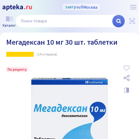
завтра
в
Москва
Каталог
Мегадексан 10 мг 30 шт. таблетки
(
14
отзывов)
По рецепту