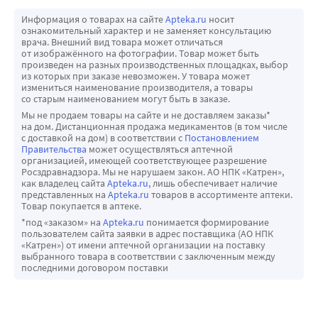
минералокортикоидной активности. Дозы 1-1,5 мг/сут 
Информация о товарах на сайте
Apteka.ru
носит
угнетают кору надпочечников; биологический период 
ознакомительный характер и не заменяет консультацию
врача. Внешний вид товара может отличаться
полувыведения (T1/2) - 32-72 ч (продолжительность 
от изображённого на фотографии. Товар может быть
угнетения гипоталамо-гипофизарно-надпочечниковой 
произведен на разных производственных площадках, выбор
из которых при заказе невозможен. У товара может
системы).
измениться наименование производителя, а товары
По силе глюкокортикостероидной активности 0.5 мг 
со старым наименованием могут быть в заказе.
дексаметазона соответствуют примерно 3.5 мг 
Мы не продаем товары на сайте и не доставляем заказы*
на дом. Дистанционная продажа медикаментов (в том числе
преднизона (или преднизолона), 15 мг гидрокортизона 
с доставкой на дом) в соответствии с
Постановлением
или 17.5 мг кортизона.
Правительства
может осуществляться аптечной
организацией, имеющей соответствующее разрешение
Росздравнадзора. Мы не нарушаем закон. АО НПК «Катрен»,
как владелец сайта
Apteka.ru
, лишь обеспечивает наличие
представленных на
Apteka.ru
товаров в ассортименте аптеки.
Товар покупается в аптеке.
*под «заказом» на
Apteka.ru
понимается формирование
пользователем сайта заявки в адрес поставщика (АО НПК
«Катрен») от имени аптечной организации на поставку
выбранного товара в соответствии с заключенным между
последними договором поставки