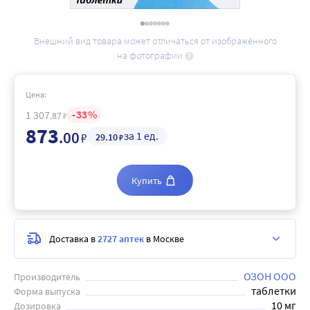
Внешний вид товара может отличаться от изображённого
на фотографии
Цена:
33
1 307
.87
₽
873
.00
за 1 ед.
₽
29
.10
₽
Купить
Доставка в
2727 аптек
в Москве
ОЗОН ООО
Производитель
таблетки
Форма выпуска
10 мг
Дозировка