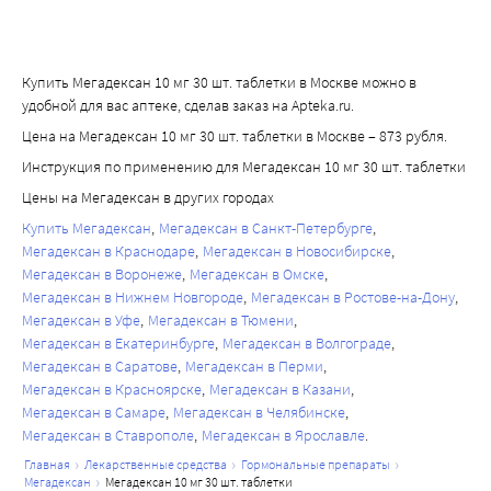
снижает вязкость слизи за счет угнетения или 
сокращения ее продукции.
Иммунодепрессивный эффект обусловлен торможением 
Купить Мегадексан 10 мг 30 шт. таблетки в Москве можно в
высвобождения цитокинов (интерлейкина-1 и 
удобной для вас аптеке, сделав заказ на Apteka.ru.
интерлейкина-2, гамма-интерферона) из лимфоцитов и 
Цена на Мегадексан 10 мг 30 шт. таблетки в Москве – 873 рубля.
макрофагов.
Инструкция по применению для Мегадексан 10 мг 30 шт. таблетки
Подавляет синтез и высвобождение гипофизом 
адренокортикотропного гормона (АКТГ) и вторично - 
Цены на Мегадексан в других городах
синтез эндогенных глюкокортикостероидов (ГКС). 
Купить Мегадексан
Мегадексан в Санкт-Петербурге
Угнетает секрецию тиреотропного гормона и 
Мегадексан в Краснодаре
Мегадексан в Новосибирске
фолликулостимулирующего гормона. Подавляет 
Мегадексан в Воронеже
Мегадексан в Омске
Мегадексан в Нижнем Новгороде
Мегадексан в Ростове-на-Дону
высвобождение бета-липотропина, но не снижает 
Мегадексан в Уфе
Мегадексан в Тюмени
содержание циркулирующего бета-эндорфина.
Мегадексан в Екатеринбурге
Мегадексан в Волгограде
Повышает возбудимость центральной нервной системы, 
Мегадексан в Саратове
Мегадексан в Перми
снижает количество лимфоцитов и эозинофилов, 
Мегадексан в Красноярске
Мегадексан в Казани
увеличивает - эритроцитов (путем стимуляции 
Мегадексан в Самаре
Мегадексан в Челябинске
выработки эритропоэтинов).
Мегадексан в Ставрополе
Мегадексан в Ярославле
Особенность действия - значительное ингибирование 
главная
лекарственные средства
гормональные препараты
мегадексан
мегадексан 10 мг 30 шт. таблетки
функции гипофиза и практически полное отсутствие 