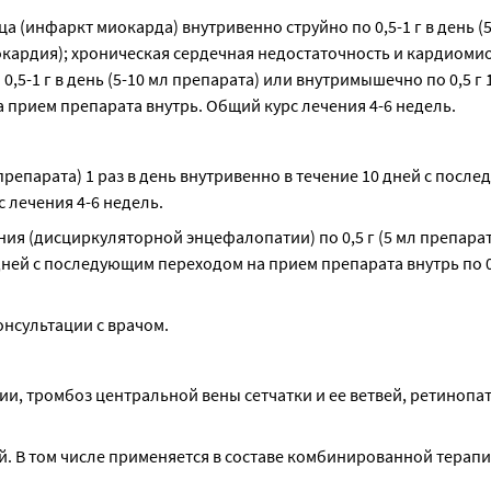
 (инфаркт миокарда) внутривенно струйно по 0,5-1 г в день (5-
кардия); хроническая сердечная недостаточность и кардиомио
-1 г в день (5-10 мл препарата) или внутримышечно по 0,5 г 1-
а прием препарата внутрь. Общий курс лечения 4-6 недель.
 препарата) 1 раз в день внутривенно в течение 10 дней с после
с лечения 4-6 недель.
я (дисциркуляторной энцефалопатии) по 0,5 г (5 мл препарата
дней с последующим переходом на прием препарата внутрь по 0,
онсультации с врачом.
и, тромбоз центральной вены сетчатки и ее ветвей, ретинопат
ней. В том числе применяется в составе комбинированной терапи