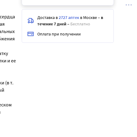
 сердца
Доставка в
2727 аптек
в Москве
–
в
ая
течение 7 дней
–
Бесплатно
альных
Оплата при получении
бжения
атку
ки и ее
 (в т.
ый
еском
й