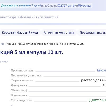
Доставим
в течение 7 дней
в любую из
2727 аптек
в
Москва
Красота и базовый уход
Аптечная косметика
Профилактика и 
ний
Мельдоний 100 мг/мл раствор для инъекций 5 мл ампулы 10 шт.
кций 5 мл ампулы 10 шт.
нению
Биох
Производитель
Первичная упаковка
раствор для и
Форма выпуска
1
Дозировка
Объем (мл)
В упаковке
Длительн
Срок годности