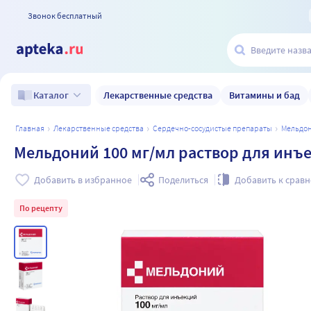
Звонок бесплатный
Лекарственные средства
Витамины и бад
Каталог
главная
лекарственные средства
сердечно-сосудистые препараты
мельдо
Мельдоний 100 мг/мл раствор для инъе
Добавить в избранное
Поделиться
Добавить к срав
По рецепту