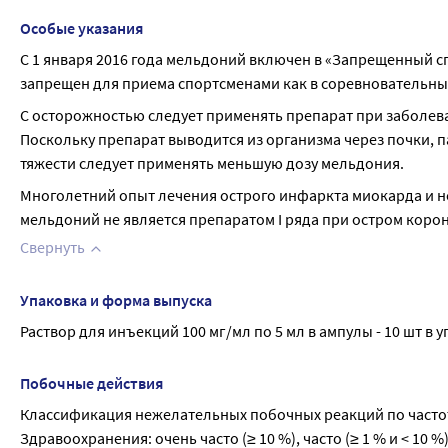
Особые указания
С 1 января 2016 года мельдоний включен в «Запрещенный с
запрещен для приема спортсменами как в соревновательный
С осторожностью следует применять препарат при заболева
Поскольку препарат выводится из организма через почки, п
тяжести следует применять меньшую дозу мельдония.
Многолетний опыт лечения острого инфаркта миокарда и не
мельдоний не является препаратом I ряда при остром коро
Свернуть
Упаковка и форма выпуска
Раствор для инъекций 100 мг/мл по 5 мл в ампулы - 10 шт 
Побочные действия
Классификация нежелательных побочных реакций по часто
Здравоохранения: очень часто (≥ 10 %), часто (≥ 1 % и < 10 %), 