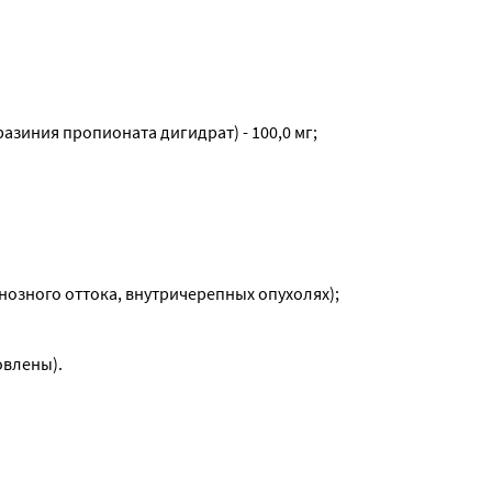
иния про­пионата дигидрат) - 100,0 мг;
озного оттока, внутричерепных опухолях);
овлены).