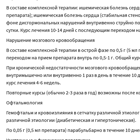
В составе комплексной терапии: ишемическая болезнь сердца
препарата); ишемическая болезнь сердца (стабильная стено
фоне дисгормональных нарушений внутривенно струйно по 0,5
сутки. Курс лечения 10-14 дней с последующим переходом н
Нарушение мозгового кровообращения
В составе комплексной терапии в острой фазе по 0,5 г (5 мл
переходом на прием препарата внутрь по 0,5-1 г. Общий кур
При хронической недостаточности мозгового кровообращени
внутримышечно или внутривенно 1 раз в день в течение 10 
курс лечения 4-6 недель.
Повторные курсы (обычно 2-3 раза в год) возможны после к
Офтальмология
Гемофтальм и кровоизлияния в сетчатку различной этиологи
различной этиологии (диабетическая и гипертоническая).
По 0,05 г (0,5 мл препарата) парабульбарно в течение 10 д