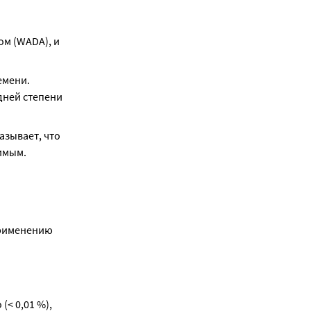
м (WADA), и 
мени. 
ней степени 
зывает, что 
имым.
применению
(< 0,01 %), 