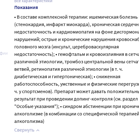
Все характеристики
Показания
• В составе комплексной терапии: ишемическая болезнь
(стенокардия, инфаркт миокарда), хроническая сердечн
недостаточность и кардиомиопатия на фоне дисгормон
нарушений; острые и хронические нарушения кровосна
головного мозга (инсульт, цереброваскулярная
афии
недостаточность); • гемофтальм и кровоизлияния в сетч
различной этиологии, тромбоз центральной вены сетчат
ветвей, ретинопатия различной этиологии (в т. ч.
диабетическая и гипертоническая); • сниженная
работоспособность, умственные и физические перегрузки
ч. у спортсменов). Препарат может давать положительн
результат при проведении допинг-контроля (см. раздел
"Особые указания"); • синдром абстиненции при хронич
алкоголизме (в комбинации со специфической терапие
алкоголизма)
Свернуть