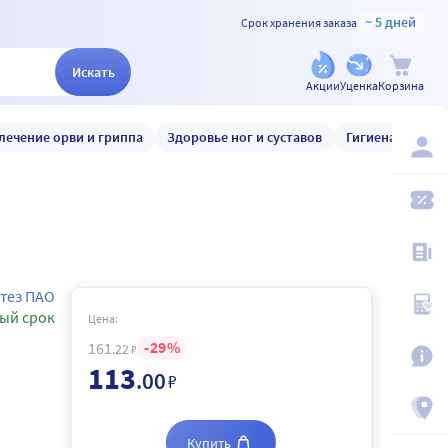
~ 5 дней
Срок хранения заказа
Искать
Акции
Уценка
Корзина
лечение орви и гриппа
Здоровье ног и суставов
Гигиена и уход
тез ПАО
ый срок
Цена:
29
161
.22
₽
113
.00
₽
Купить