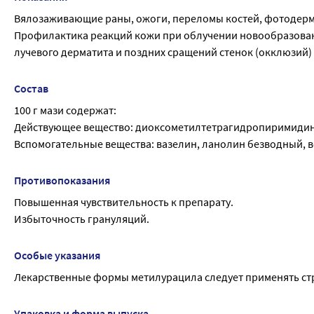
Вялозаживающие раны, ожоги, переломы костей, фотодерм
Профилактика реакций кожи при облучении новообразован
лучевого дерматита и поздних сращений стенок (окклюзий)
Состав
100 г мази содержат:
Действующее вещество: диоксометилтетрагидропиримидин (м
Вспомогательные вещества: вазелин, ланолин безводный, 
Противопоказания
Повышенная чувствительность к препарату.
Избыточность грануляций.
Особые указания
Лекарственные формы метилурацила следует применять ст
Упаковка и форма выпуска