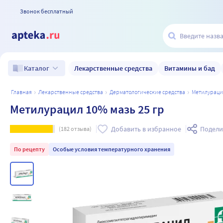
Звонок бесплатный
Лекарственные средства
Витамины и бад
Каталог
главная
лекарственные средства
дерматологические средства
метилурац
Метилурацил 10% мазь 25 гр
Добавить в избранное
Подели
(
182
отзыва)
По рецепту
Особые условия температурного хранения