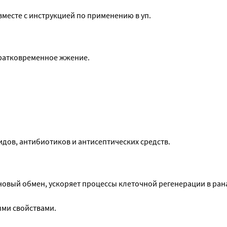
 вместе с инструкцией по применению в уп.
кратковременное жжение.
ов, антибиотиков и антисептических средств.
вый обмен, ускоряет процессы клеточной регенерации в ранах
ыми свойствами.