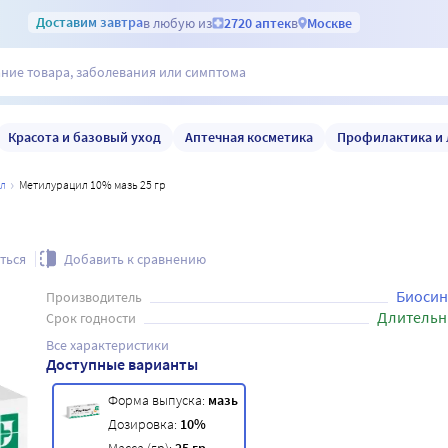
Доставим
завтра
в любую из
2720 аптек
в
Москве
Красота и базовый уход
Аптечная косметика
Профилактика и 
ил
Метилурацил 10% мазь 25 гр
ться
Добавить к сравнению
Биосин
Производитель
Длительн
Срок годности
Все характеристики
Доступные варианты
Форма выпуска:
мазь
Дозировка:
10%