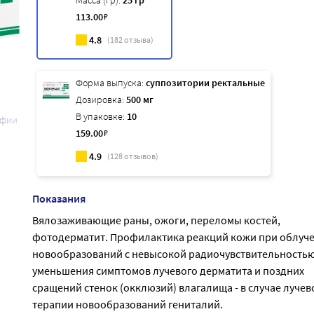
Масса (гр):
25 гр
113
.00
₽
4.8
(
182
отзыва)
Форма выпуска:
суппозитории ректальные
Дозировка:
500 мг
В упаковке:
10
афии
159
.00
₽
4.9
(
128
отзывов)
Показания
Вялозаживающие раны, ожоги, переломы костей,
фотодерматит. Профилактика реакций кожи при облуч
новообразований с невысокой радиочувствительностью
уменьшения симптомов лучевого дерматита и поздних
сращений стенок (окклюзий) влагалища - в случае лучев
терапии новообразований гениталий.