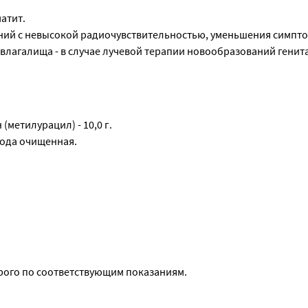
атит.
ий с невысокой радиочувствительностью, уменьшения симпто
 влагалища - в случае лучевой терапии новообразований генит
етилурацил) - 10,0 г.
вода очищенная.
рого по соответствующим показаниям.