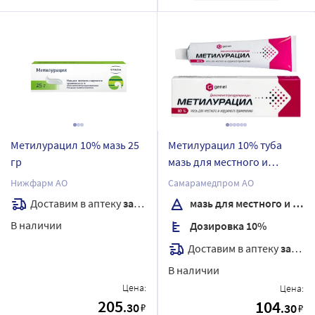
Метилурацил 10% мазь 25
Метилурацил 10% туба
гр
мазь для местного и
наружного применения 25
Нижфарм АО
Самарамедпром АО
гр
Доставим в аптеку
завтра
мазь для местного и наружного применения
В наличии
Дозировка 10%
Доставим в аптеку
завтра
В наличии
Цена:
Цена:
205
104
.30
₽
.30
₽