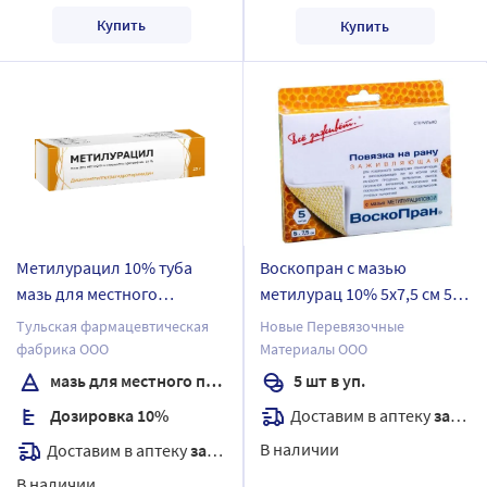
Купить
Купить
Метилурацил 10% туба
Воскопран с мазью
мазь для местного
метилурац 10% 5х7,5 см 5
применения 25 гр
шт. повяз
Тульская фармацевтическая
Новые Перевязочные
фабрика ООО
Материалы ООО
мазь для местного применения
5 шт в уп.
Доставим в аптеку
завтра
Дозировка 10%
В наличии
Доставим в аптеку
завтра
В наличии