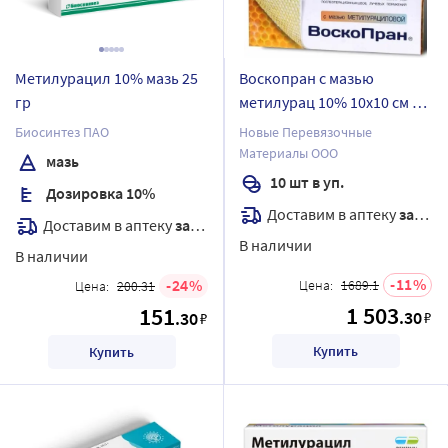
Метилурацил 10% мазь 25
Воскопран с мазью
гр
метилурац 10% 10х10 см 10
шт. повяз
Биосинтез ПАО
Новые Перевязочные
Материалы ООО
мазь
10 шт в уп.
Дозировка 10%
Доставим в аптеку
завтра
Доставим в аптеку
завтра
В наличии
В наличии
11
24
Цена:
1689.1
Цена:
200.31
1 503
151
.30
.30
₽
₽
Купить
Купить