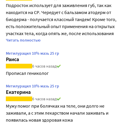
Подросток использует для заживления губ, так как 
находится на СР. Чередует с бальзамом атодерм от 
биодерма - получается классный тандем! Кроме того, 
есть положительный опыт применения на открытых 
участках тела, когда опять же, после использования 
системных ретиноидов, появился фотодерматит. Одним 
Читать полностью
словом, это рабочий продукт за копейки!!!
Метилурацил 10% мазь 25 гр
Раиса
6 часов назад
Прописал гениколог
Метилурацил 10% мазь 25 гр
Екатерина
6 часов назад
Мужу помог при болячках на теле, они долго не 
заживали, а с этим лекарством начали заживать и 
появилась новая здоровая кожа