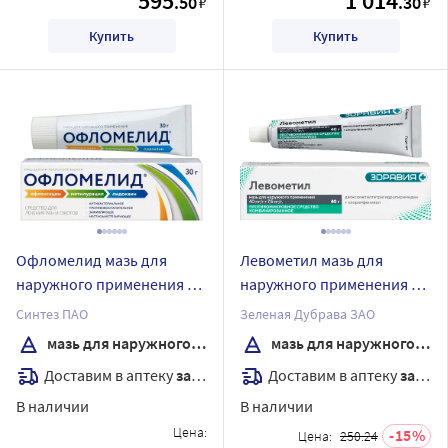
595
1 014
.50
.30
₽
₽
Купить
Купить
Офломелид мазь для
Левометил мазь для
наружного применения 30
наружного применения 40
гр
гр
Синтез ПАО
Зеленая Дубрава ЗАО
мазь для наружного применения
мазь для наружного применения
Доставим в аптеку
завтра
Доставим в аптеку
завтра
В наличии
В наличии
Цена:
15
Цена:
250.24