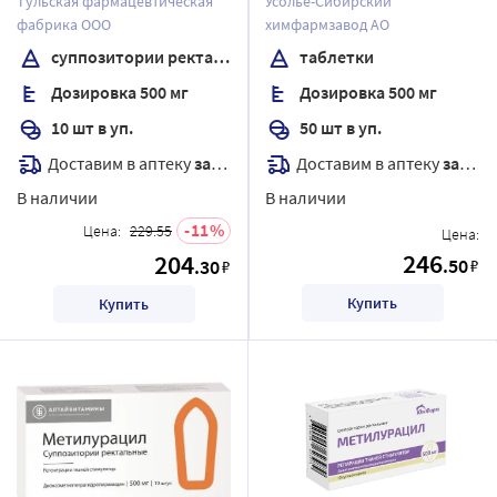
Тульская фармацевтическая
Усолье-Сибирский
фабрика ООО
химфармзавод АО
суппозитории ректальные
таблетки
Дозировка 500 мг
Дозировка 500 мг
10 шт в уп.
50 шт в уп.
Доставим в аптеку
завтра
Доставим в аптеку
завтра
В наличии
В наличии
11
Цена:
229.55
Цена:
246
204
.50
.30
₽
₽
Купить
Купить