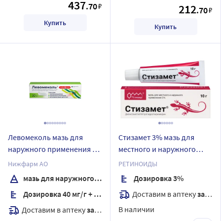
437
.70
₽
212
.70
₽
Купить
Купить
Левомеколь мазь для
Стизамет 3% мазь для
наружного применения 10
местного и наружного
гр туба
применения 10 гр
Нижфарм АО
РЕТИНОИДЫ
мазь для наружного применения
Дозировка 3%
Доставим в аптеку
завтра
Дозировка 40 мг/г + 7,5 мг/г
В наличии
Доставим в аптеку
завтра