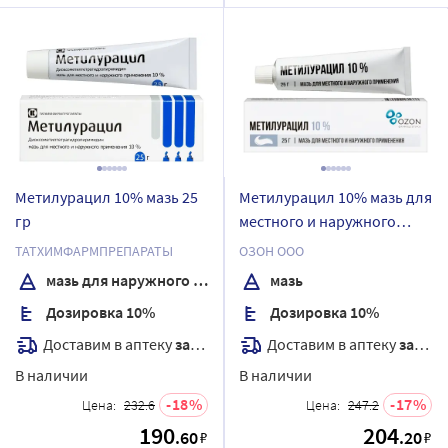
Метилурацил 10% мазь 25
Метилурацил 10% мазь для
гр
местного и наружного
применения 25 гр
ТАТХИМФАРМПРЕПАРАТЫ
ОЗОН ООО
мазь для наружного применения
мазь
Дозировка 10%
Дозировка 10%
Доставим в аптеку
завтра
Доставим в аптеку
завтра
В наличии
В наличии
18
17
Цена:
232.6
Цена:
247.2
190
204
.60
.20
₽
₽