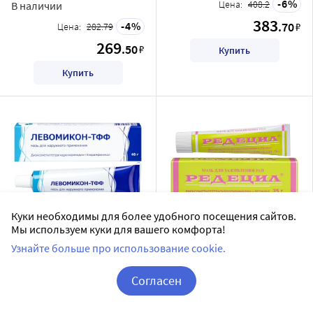
6
Цена:
408.2
В наличии
383
4
.70
₽
Цена:
282.79
269
.50
₽
Купить
Купить
Куки необходимы для более удобного посещения сайтов.
Мы используем куки для вашего комфорта!
Левомикон-тфф мазь для
Редецил мазь для
наружного применения 40
наружного применения 35
Узнайте больше про использование cookie.
гр
гр
Тульская фармацевтическая
РЕТИНОИДЫ, АО ФНПП
Согласен
фабрика ООО
мазь для наружного применения
мазь для наружного применения
Корзина
Вход / Регистрация
Доставим в аптеку
завтра