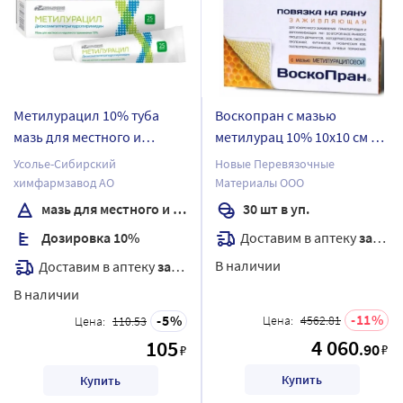
Метилурацил 10% туба
Воскопран с мазью
мазь для местного и
метилурац 10% 10х10 см 30
наружного применения 25
шт. повяз
Усолье-Сибирский
Новые Перевязочные
гр
химфармзавод АО
Материалы ООО
мазь для местного и наружного применения
30 шт в уп.
Доставим в аптеку
завтра
Дозировка 10%
В наличии
Доставим в аптеку
завтра
В наличии
11
5
Цена:
4562.81
Цена:
110.53
4 060
105
.90
₽
₽
Купить
Купить