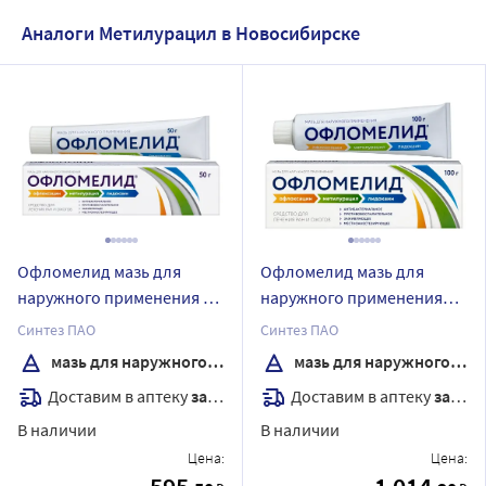
Аналоги Метилурацил в Новосибирске
Офломелид мазь для
Офломелид мазь для
наружного применения 50
наружного применения
гр
100 гр
Синтез ПАО
Синтез ПАО
мазь для наружного применения
мазь для наружного применения
Доставим в аптеку
завтра
Доставим в аптеку
завтра
В наличии
В наличии
Цена:
Цена: