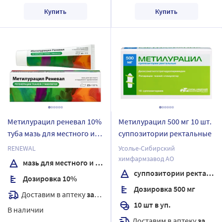
Купить
Купить
Метилурацил реневал 10%
Метилурацил 500 мг 10 шт.
туба мазь для местного и
суппозитории ректальные
наружного применения 25
RENEWAL
Усолье-Сибирский
гр
химфармзавод АО
мазь для местного и наружного применения
суппозитории ректальные
Дозировка 10%
Дозировка 500 мг
Доставим в аптеку
завтра
10 шт в уп.
В наличии
Доставим в аптеку
завтра