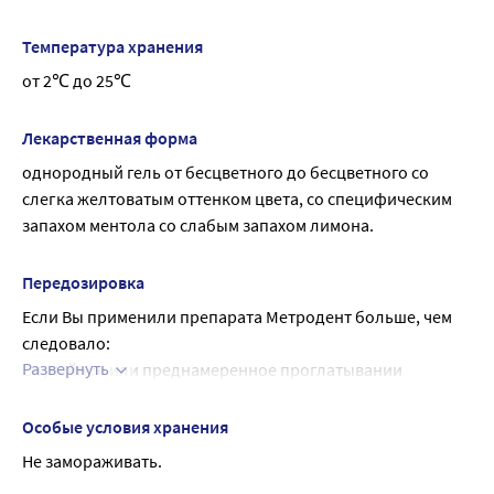
период грудного вскармливания при необходимости 
метронидазол и хлоргексидин и является 
назначения препарата следует решить вопрос о 
противомикробным средством.
Температура хранения
прекращении грудного вскармливания.
от 2℃ до 25℃
Лекарственная форма
однородный гель от бесцветного до бесцветного со 
слегка желтоватым оттенком цвета, со специфическим 
запахом ментола со слабым запахом лимона.
Передозировка
Если Вы применили препарата Метродент больше, чем 
следовало:
Развернуть
Случайное или преднамеренное проглатывании 
большого количества геля может стать причиной 
усиления побочных эффектов, обусловленных в 
Особые условия хранения
основном, метронидазолом (хлоргексидин практически 
Не замораживать.
не всасывается из желудочно-кишечного тракта).