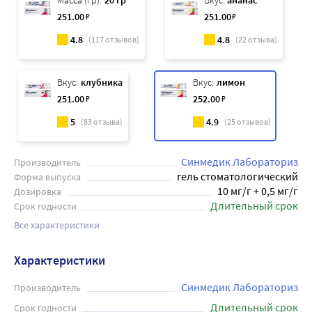
Масса (гр):
20 гр
Вкус:
ананас
251
.00
₽
251
.00
₽
4.8
4.8
(
117
отзывов)
(
22
отзыва)
Вкус:
клубника
Вкус:
лимон
251
.00
₽
252
.00
₽
5
4.9
(
83
отзыва)
(
25
отзывов)
Синмедик Лабораториз
Производитель
гель стоматологический
Форма выпуска
10 мг/г + 0,5 мг/г
Дозировка
Длительный срок
Срок годности
Все характеристики
Характеристики
Синмедик Лабораториз
Производитель
Длительный срок
Срок годности