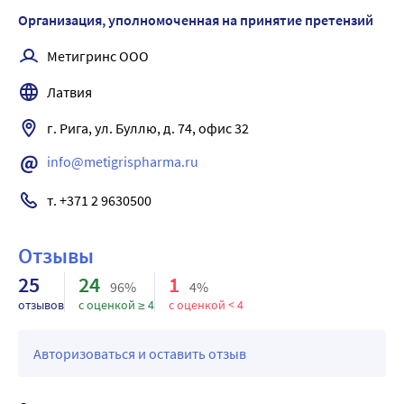
Симптомы передозировки: тошнота, рвота, 
Организация, уполномоченная на принятие претензий
головокружение, в более тяжёлых случаях - парестезии 
(необычные ощущения на коже, например жжения, 
Метигринс ООО
покалывания, ползания мурашек и др.) и судороги. При 
Латвия
возникновении симптомов передозировки обратитесь к 
лечащему врачу или работнику аптеки или медицинской 
г. Рига, ул. Буллю, д. 74, офис 32
сестре.
Лечение: промывание желудка, при необходимости 
info@metigrispharma.ru
симптоматическая терапия.
т. +371 2 9630500
Отзывы
25
24
1
96%
4%
отзывов
с оценкой ≥ 4
с оценкой < 4
Авторизоваться и оставить отзыв