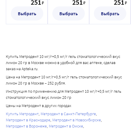
251
251
251
₽
₽
₽
гр
20 гр
Выбрать
Выбрать
Выбрать
Купить Метродент 10 мг/г+0,5 мг/г гель стоматологический вкус
лимон 20 гр в Москве можно в удобной для вас аптеке, сделав
заказ на Apteka.ru.
Цена на Метродент 10 мг/г+0,5 мг/г гель стоматологический вкус
лимон 20 гр в Москве – 252 рубля.
Инструкция по применению для Метродент 10 мг/г+0,5 мг/г гель
стоматологический вкус лимон 20 гр
Цены на Метродент в других городах
Купить Метродент
Метродент в Санкт-Петербурге
Метродент в Краснодаре
Метродент в Новосибирске
Метродент в Воронеже
Метродент в Омске