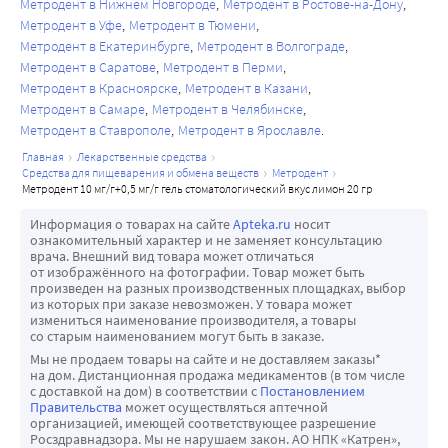
Метродент в Нижнем Новгороде
Метродент в Ростове-на-Дону
Метродент в Уфе
Метродент в Тюмени
Метродент в Екатеринбурге
Метродент в Волгограде
Метродент в Саратове
Метродент в Перми
Метродент в Красноярске
Метродент в Казани
Метродент в Самаре
Метродент в Челябинске
Метродент в Ставрополе
Метродент в Ярославле
главная
лекарственные средства
средства для пищеварения и обмена веществ
метродент
метродент 10 мг/г+0,5 мг/г гель стоматологический вкус лимон 20 гр
Информация о товарах на сайте
Apteka.ru
носит
ознакомительный характер и не заменяет консультацию
врача. Внешний вид товара может отличаться
от изображённого на фотографии. Товар может быть
произведен на разных производственных площадках, выбор
из которых при заказе невозможен. У товара может
измениться наименование производителя, а товары
со старым наименованием могут быть в заказе.
Мы не продаем товары на сайте и не доставляем заказы*
на дом. Дистанционная продажа медикаментов (в том числе
с доставкой на дом) в соответствии с
Постановлением
Правительства
может осуществляться аптечной
организацией, имеющей соответствующее разрешение
Росздравнадзора. Мы не нарушаем закон. АО НПК «Катрен»,