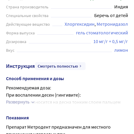
Индия
Страна производитель
Беречь от детей
Специальные свойства
Хлоргексидин
Метронидазол
Действующее вещество
гель стоматологический
Форма выпуска
10 мг/г + 0,5 мг/г
Дозировка
лимон
Вкус
Инструкция
Смотреть полностью
Способ применения и дозы
Рекомендуемая доза:
При воспалении десен (гингивите):
Развернуть
Метродент наносится на десна тонким слоем пальцем 
или при помощи ватной палочки 2 раза в день. 
Длительность курса лечения составляет в среднем 7-10 
Показания
дней.
Препарат Метродент предназначен для местного 
При пародонтите: