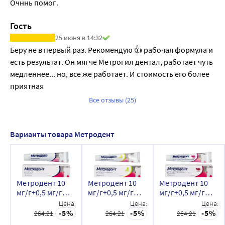
Очннь помог.
Гость
25 июня в 14:32
Беру не в первый раз. Рекомендую 👍 рабочая формула и 
есть результат. Он мягче Метрогил дентал, работает чуть 
медленнее... но, все же работает. И стоимость его более 
приятная
Все отзывы (25)
Варианты товара Метродент
Метродент 10
Метродент 10
Метродент 10
мг/г+0,5 мг/г
мг/г+0,5 мг/г
мг/г+0,5 мг/г
гель
гель
гель
Цена:
Цена:
Цена:
стоматологический
стоматологический
стоматологическ
5
5
5
264.21
264.21
264.21
20 гр
вкус ананас 20
вкус клубника