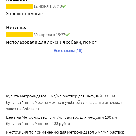
активности аспартатаминотрансферазы, 
отечность в месте введения).
12 июня в 07:40
аланинаминотрансферазы, лактадегидрогеназы, 
Лабораторные и инструментальные данные:
Хорошо  помогает 
концентрации триглицеридов.
Нечасто: уплощение зубца Т на электрокардиограмме.
Наталья
30 апреля в 15:37
Использовали для лечения собаки, помог.
Все отзывы (10)
Купить Метронидазол 5 мг/мл раствор для инфузий 100 мл
бутылка 1 шт. в Москве можно в удобной для вас аптеке, сделав
заказ на Apteka.ru.
Цена на Метронидазол 5 мг/мл раствор для инфузий 100 мл
бутылка 1 шт. в Москве – 133 рубля.
Инструкция по применению для Метронидазол 5 мг/мл раствор