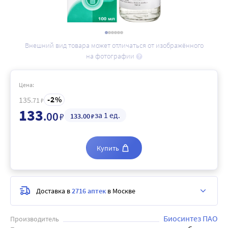
Внешний вид товара может отличаться от изображённого
на фотографии
Цена:
2
135
.71
₽
133
.00
за 1 ед.
₽
133
.00
₽
Купить
Доставка в
2716 аптек
в Москве
Биосинтез ПАО
Производитель