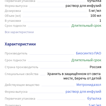
бутылка
Первичная упаковка
раствор для инфузий
Форма выпуска
5 мг/мл
Дозировка
100 мл
Объем (мл)
1
В упаковке
Длительный срок
Срок годности
Все характеристики
Характеристики
Биосинтез ПАО
Производитель
Длительный срок
Срок годности
Россия
Страна производитель
Хранить в защищённом от света 
Специальные свойства
месте, Беречь от детей
Метронидазол
Действующее вещество
раствор для инфузий
Форма выпуска
бутылка
Первичная упаковка
5 мг/мл
Дозировка