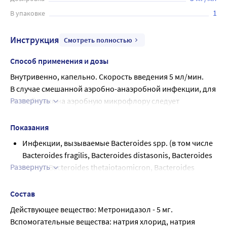
1
В упаковке
Инструкция
Смотреть полностью
Способ применения и дозы
Внутривенно, капельно. Скорость введения 5 мл/мин.
В случае смешанной аэробно-анаэробной инфекции, для 
Развернуть
воздействия на аэробную микрофлору следует 
дополнительно назначить соответствующие 
парентеральные антибактериальные препараты, однако 
Показания
не следует смешивать их при введении с препаратом 
Инфекции, вызываемые Bacteroides spp. (в том числе
Метронидазол.
Bacteroides fragilis, Bacteroides distasonis, Bacteroides
Внутривенное введение метронидазола показано при 
Развернуть
ovatus, Bacteroides thetaiotaomicron, Bacteroides
тяжелом течении инфекций, а также при отсутствии 
vulgatus): инфекции костей и суставов, инфекции
возможности приема препарата внутрь. По показаниям 
центральной нервной системы (ЦНС), в том числе
Состав
осуществляют переход на прием метронидазола внутрь в 
менингит, абсцесс мозга, бактериальный эндокардит,
Действующее вещество: Метронидазол - 5 мг.
соответствующей лекарственной форме.
пневмония, эмпиема и абсцесс легких, сепсис;
Вспомогательные вещества: натрия хлорид, натрия 
Лечение инфекций, вызванных анаэробными 