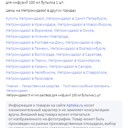
для инфузий 100 мл бутылка 1 шт.
Цены на Метронидазол в других городах
Купить Метронидазол
Метронидазол в Санкт-Петербурге
Метронидазол в Краснодаре
Метронидазол в Новосибирске
Метронидазол в Воронеже
Метронидазол в Омске
Метронидазол в Нижнем Новгороде
Метронидазол в Ростове-на-Дону
Метронидазол в Уфе
Метронидазол в Тюмени
Метронидазол в Екатеринбурге
Метронидазол в Волгограде
Метронидазол в Саратове
Метронидазол в Перми
Метронидазол в Красноярске
Метронидазол в Казани
Метронидазол в Самаре
Метронидазол в Челябинске
Метронидазол в Ставрополе
Метронидазол в Ярославле
главная
лекарственные средства
противомикробные препараты
метронидазол
метронидазол 5 мг/мл раствор для инфузий 100 мл бутылка 1 шт.
Информация о товарах на сайте
Apteka.ru
носит
ознакомительный характер и не заменяет консультацию
врача. Внешний вид товара может отличаться
от изображённого на фотографии. Товар может быть
произведен на разных производственных площадках, выбор