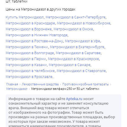
шт. таблетки
Цены на Метронидазол в других городах
Купить Метронидазол
Метронидазол в Санкт-Петербурге
Метронидазол в Краснодаре
Метронидазол в Новосибирске
Метронидазол в Воронеже
Метронидазол в Омске
Метронидазол в Нижнем Новгороде
Метронидазол в Ростове-на-Дону
Метронидазол в Уфе
Метронидазол в Тюмени
Метронидазол в Екатеринбурге
Метронидазол в Волгограде
Метронидазол в Саратове
Метронидазол в Перми
Метронидазол в Красноярске
Метронидазол в Казани
Метронидазол в Самаре
Метронидазол в Челябинске
Метронидазол в Ставрополе
Метронидазол в Ярославле
главная
лекарственные средства
противомикробные препараты
метронидазол
метронидазол велфарм 250 мг 50 шт. таблетки
Информация о товарах на сайте
Apteka.ru
носит
ознакомительный характер и не заменяет консультацию
врача. Внешний вид товара может отличаться
от изображённого на фотографии. Товар может быть
произведен на разных производственных площадках, выбор
из которых при заказе невозможен. У товара может
измениться наименование производителя, а товары