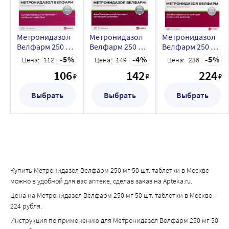
быстроты психомоторных реакций.
Метронидазол
Метронидазол
Метронидазол
Велфарм 250 мг
Велфарм 250 мг
Велфарм 250 мг
20 шт. таблетки
30 шт. блистер
50 шт. таблетки
5
4
5
Цена:
112
Цена:
149
Цена:
236
таблетки
106
142
224
₽
₽
₽
Выбрать
Выбрать
Выбрать
Купить Метронидазол Велфарм 250 мг 50 шт. таблетки в Москве
можно в удобной для вас аптеке, сделав заказ на Apteka.ru.
Цена на Метронидазол Велфарм 250 мг 50 шт. таблетки в Москве –
224 рубля.
Инструкция по применению для Метронидазол Велфарм 250 мг 50