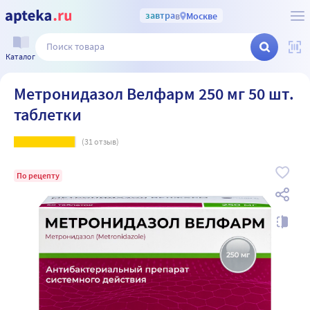
завтра
в
Москве
Каталог
Метронидазол Велфарм 250 мг 50 шт.
таблетки
(
31
отзыв)
По рецепту