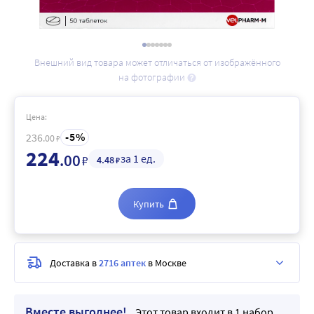
Внешний вид товара может отличаться от изображённого
на фотографии
Цена:
5
236
.00
₽
224
.00
за 1 ед.
₽
4
.48
₽
Купить
Доставка в
2716 аптек
в Москве
Вместе выгоднее!
Этот товар входит в 1 набор