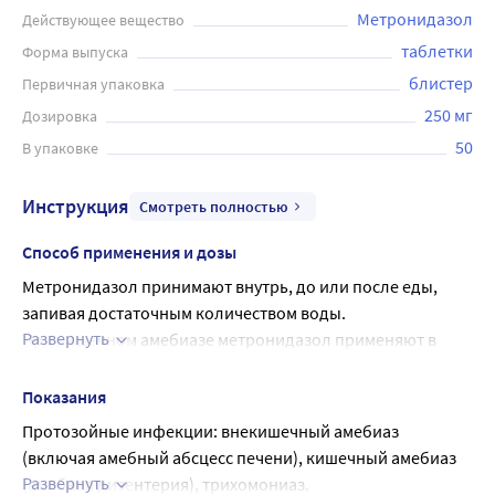
Метронидазол
Действующее вещество
таблетки
Форма выпуска
блистер
Первичная упаковка
250 мг
Дозировка
50
В упаковке
Инструкция
Смотреть полностью
Способ применения и дозы
Метронидазол принимают внутрь, до или после еды, 
запивая достаточным количеством воды.
Развернуть
При кишечном амебиазе метронидазол применяют в 
суточной дозе 1500 мг (разделенной на 3 приема) в 
течение 7 дней.
Показания
При острой амебной дизентерии суточная доза 
Протозойные инфекции: внекишечный амебиаз 
составляет 2250 мг (разделенная на 3 приема). Детям от 
(включая амебный абсцесс печени), кишечный амебиаз 
10 до 15 лет назначают суточную дозу 500 мг 
Развернуть
(амебная дизентерия), трихомониаз.