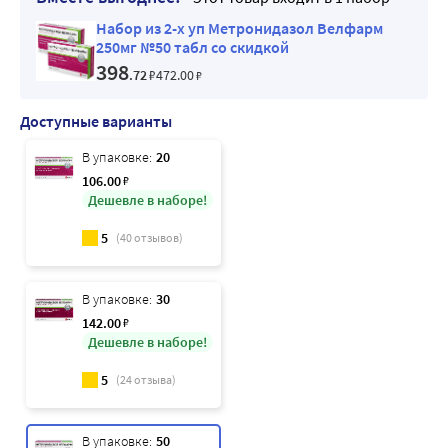
Набор из 2-х уп Метронидазол Велфарм
250мг №50 табл со скидкой
398
.72
₽
472
.00
₽
Доступные варианты
В упаковке:
20
106
.00
₽
Дешевле в наборе!
5
(
40
отзывов)
В упаковке:
30
142
.00
₽
Дешевле в наборе!
5
(
24
отзыва)
В упаковке:
50