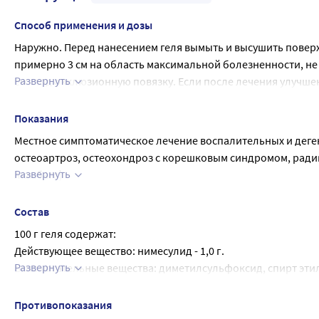
Способ применения и дозы
Наружно. Перед нанесением геля вымыть и высушить поверх
примерно 3 см на область максимальной болезненности, не вт
Развернуть
его под окклюзионную повязку. Если после лечения улучше
проконсультироваться с врачом. Применяйте препарат только
инструкции.
Показания
Не применять гель более 10 дней без консультации врача
Местное симптоматическое лечение воспалительных и деге
остеоартроз, остеохондроз с корешковым синдромом, радик
Развернуть
люмбаго)
Мышечные боли ревматического и неревматического прои
Посттравматическое воспаление мягких тканей и опорно-дв
Состав
Препарат предназначен для симптоматической терапии, уме
100 г геля содержат:
прогрессирование заболевания не влияет.
Действующее вещество: нимесулид - 1,0 г.
Развернуть
Вспомогательные вещества: диметилсульфоксид, спирт этило
лимонной кислоты - до рН 6,0-8,5, макрогол 400 (полиэтиле
Противопоказания