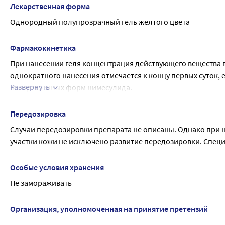
Лекарственная форма
Однородный полупрозрачный гель желтого цвета
Фармакокинетика
При нанесении геля концентрация действующего вещества в
однократного нанесения отмечается к концу первых суток, е
Развернуть
лекарственных форм нимесулида.
Следов основного метаболита нимесулида - 4-гидроксиним
Передозировка
Случаи передозировки препарата не описаны. Однако при 
участки кожи не исключено развитие передозировки. Специ
Особые условия хранения
Не замораживать
Организация, уполномоченная на принятие претензий