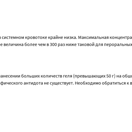
 системном кровотоке крайне низка. Максимальная концентра
е величина более чем в 300 раз ниже таковой для пероральных
есулида в крови не обнаруживается
нанесении больших количеств геля (превышающих 50 г) на обш
фического антидота не существует. Необходимо обратиться к 