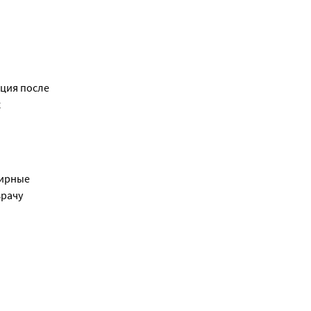
ция после 
 
ирные 
врачу