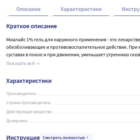
Описание
Характеристики
Инстру
Краткое описание
Миалайс 1% гель для наружного применения - это лекарст
обезболивающее и противовоспалительное действие. При ме
суставах в покое и при движении, уменьшает утреннюю ско
симптоматической терапии, уменьшения боли и воспаления 
Показать всё
воспалительных и дегенеративных заболеваний опорно-дви
поражение связок, сухожилий, бурсит, ишиас, люмбаго)

Характеристики
Мышечные боли ревматического и неревматического проис
Посттравматическое воспаление мягких тканей и опорно-дв
Производитель
Страна производитель
Действующее вещество
Дозировка
Инструкция
Смотреть полностью