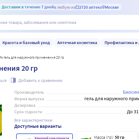
Доставим
в течение 7 дней
в любую из
2720 аптек
в
Москве
Красота и базовый уход
Аптечная косметика
Профилактика и 
1% гель для наружного применения 20 гр
нения 20 гр
ься
Добавить к сравнению
Биосин
Производитель
гель для наружного при
Форма выпуска
Дозировка
До 31
Срок годности
Все характеристики
Доступные варианты
Масса (гр):
50 гр
Короткий срок годности