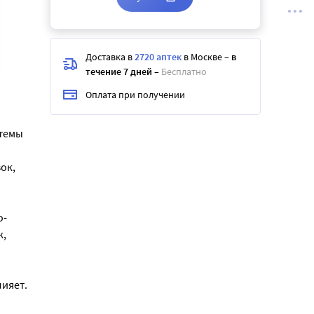
Доставка в
2720 аптек
в Москве
–
в
течение 7 дней
–
Бесплатно
Оплата при получении
стемы
ок,
о-
к,
ияет.