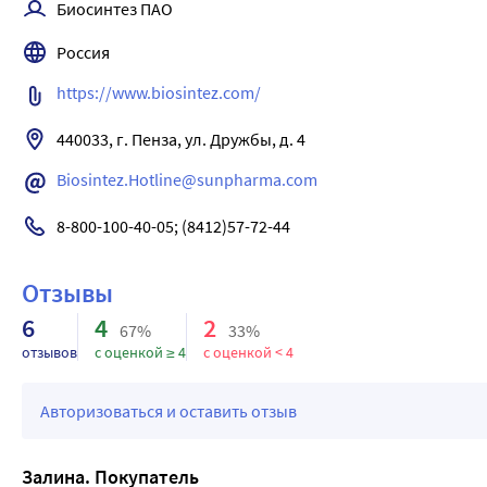
Биосинтез ПАО
Россия
https://www.biosintez.com/
440033, г. Пенза, ул. Дружбы, д. 4
Biosintez.Hotline@sunpharma.com
8-800-100-40-05; (8412)57-72-44
Отзывы
6
4
2
67%
33%
отзывов
с оценкой ≥ 4
с оценкой < 4
Авторизоваться и оставить отзыв
Залина. Покупатель