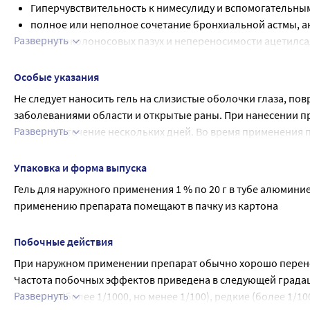
Гиперчувствительность к нимесулиду и вспомогательны
полное или неполное сочетание бронхиальной астмы, 
Развернуть
носа и околоносовых пазух и непереносимости ацетилс
препаратов (в том числе в анамнезе);
эрозивно-язвенные поражения желудочно-кишечного тра
Особые указания
дерматозы, повреждения эпидермиса и инфекции кожны
Не следует наносить гель на слизистые оболочки глаза, 
выраженная почечная (клиренс креатинина менее 30 мл/
заболеваниями области и открытые раны. При нанесении п
беременность и период грудного вскармливания;
Развернуть
исчезает в течение нескольких дней. Во время применения п
детский возраст до 12 лет. С осторожностью Почечная н
участков кожи. При случайном попадании геля на слизистые
недостаточность; эрозивно-язвенные поражения желудоч
большим количеством воды. Гель следует с осторожностью
Упаковка и форма выпуска
двенадцатиперстной кишки); кровотечения из желудочно
вызванных салицилатами. Не следует использовать препар
Гель для наружного применения 1 % по 20 г в тубе алюмини
гемофилия, удлинение времени кровотечения, склоннос
Влияние лекарственного препарата на способность управл
применению препарата помещают в пачку из картона
артериальная гипертензия; сахарный диабет 2 типа; пожи
Применение препарата не влияет на способность управлят
период грудного вскармливания Поскольку исследовани
проводилось, применение препарата противопоказано
Побочные действия
При наружном применении препарат обычно хорошо перен
Частота побочных эффектов приведена в следующей градации:
Развернуть
нечастые (более 1/1000, но менее 1/100), редкие (более 1/100