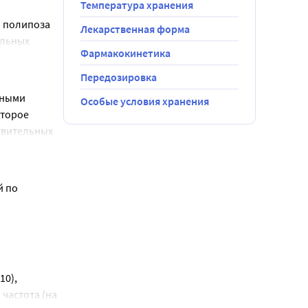
Температура хранения
о полипоза
Лекарственная форма
ельных
Фармакокинетика
ого тракта;
Передозировка
ными 
Особые условия хранения
торое 
твительных 
я
ти участки 
удка и
ых реакций, 
и (в т.ч.
 по 
нности и в
ания не
0), 
частота (на 