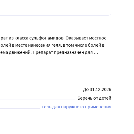
ат из класса сульфонамидов. Оказывает местное 
й в месте нанесения геля, в том числе болей в 
ъема движений. Препарат предназначен для 
не влияет. Местное симптоматическое лечение 
корешковым синдромом, радикулит, воспалительное 
). Перед применением рекомендуется 
До 31.12.2026
Беречь от детей
гель для наружного применения