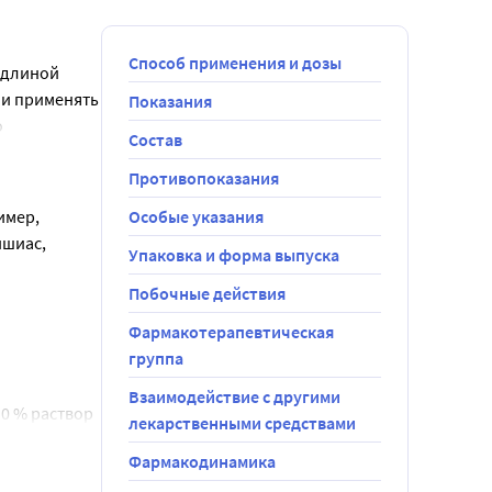
Способ применения и дозы
длиной 
ли применять 
Показания
 
Состав
азаны в 
Противопоказания
мер, 
Особые указания
шиас, 
Упаковка и форма выпуска
Побочные действия
.
Фармакотерапевтическая
группа
Взаимодействие с другими
0 % раствор 
лекарственными средствами
Фармакодинамика