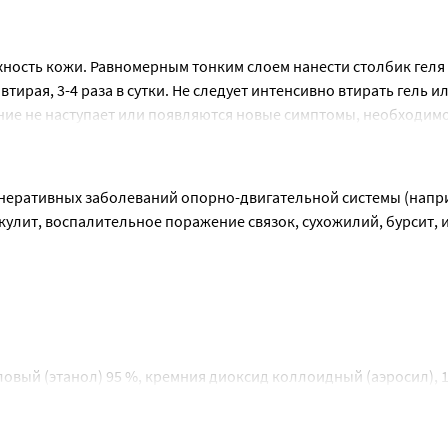
ность кожи. Равномерным тонким слоем нанести столбик геля 
ирая, 3-4 раза в сутки. Не следует интенсивно втирать гель и
ние не наступает или появляются новые симптомы, необходимо
 согласно тому способу применения и в тех дозах, которые ук
неративных заболеваний опорно-двигательной системы (напри
улит, воспалительное поражение связок, сухожилий, бурсит, и
схождения.
игательного аппарата (повреждения и разрывы связок, ушибы)
ньшения боли и воспаления на момент использования, на 
вый (этанол) 95 %, кремния диоксид коллоидный (аэросил), 1
ноксид 400)