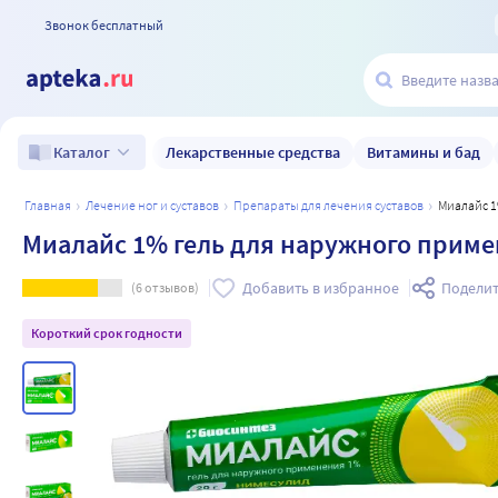
Звонок бесплатный
Лекарственные средства
Витамины и бад
Каталог
главная
лечение ног и суставов
препараты для лечения суставов
Миалайс 
Миалайс 1% гель для наружного приме
Добавить в избранное
Поделит
(
6
отзывов)
Короткий срок годности