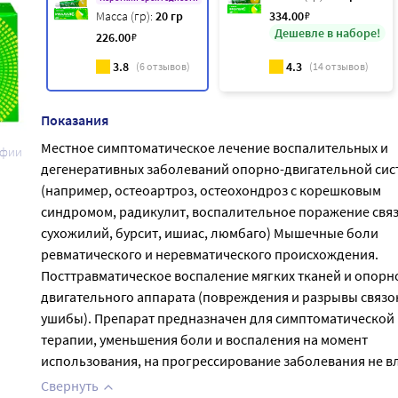
Масса (гр):
20 гр
334
.00
₽
Дешевле в наборе!
226
.00
₽
3.8
4.3
(
6
отзывов)
(
14
отзывов)
Показания
Местное симптоматическое лечение воспалительных и
афии
дегенеративных заболеваний опорно-двигательной си
(например, остеоартроз, остеохондроз с корешковым
синдромом, радикулит, воспалительное поражение связ
сухожилий, бурсит, ишиас, люмбаго) Мышечные боли
ревматического и неревматического происхождения.
Посттравматическое воспаление мягких тканей и опорн
двигательного аппарата (повреждения и разрывы связо
ушибы). Препарат предназначен для симптоматической
терапии, уменьшения боли и воспаления на момент
использования, на прогрессирование заболевания не вл
Свернуть