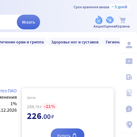
~ 5 дней
Срок хранения заказа
Искать
Акции
Уценка
Корзина
лечение орви и гриппа
Здоровье ног и суставов
Гигиена и уход
тез ПАО
менения
Цена:
1%
21
288
.78
₽
.12.2026
226
.00
₽
Купить