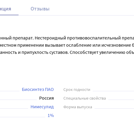
кция
Отзывы
венный препарат. Нестероидный противовоспалительный препар
стном применении вызывает ослабление или исчезновение боле
ванность и припухлость суставов. Способствует увеличению об
на момент использования, на прогрессирование заболевания 
гательной системы (например, остеоартроз, остеохондроз с 
хождения.

игательного аппарата (повреждения и разрывы связок, ушибы
Биосинтез ПАО
Срок годности
Россия
Специальные свойства
Нимесулид
Форма выпуска
1%