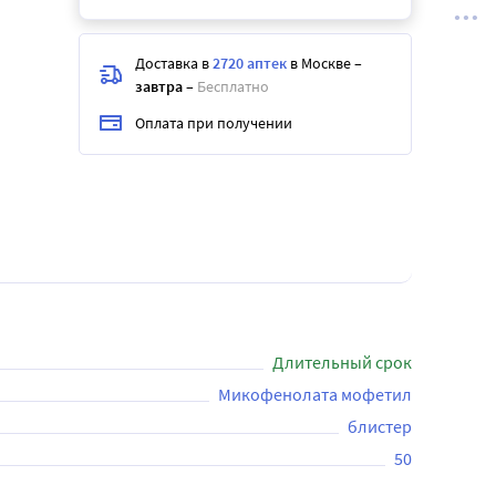
Доставка в
2720 аптек
в Москве
–
завтра
–
Бесплатно
Оплата при получении
Длительный срок
Микофенолата мофетил
блистер
50