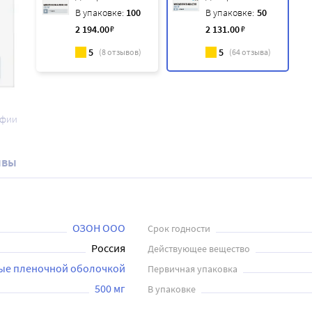
В упаковке:
100
В упаковке:
50
2 194
.00
₽
2 131
.00
₽
5
5
(
8
отзывов)
(
64
отзыва)
афии
ывы
ОЗОН ООО
Срок годности
Россия
Действующее вещество
тые пленочной оболочкой
Первичная упаковка
500 мг
В упаковке