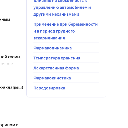
Влияние на способность к
половым 
управлению автомобилем и
ны ММФ и 
другими механизмами
 быть 
нным 
м.
Применение при беременности
и в период грудного
ой терапии 
вскармливания
 на 
Фармакодинамика
и 
отенциала).
ой схемы, 
енных 
Температура хранения
очное 
амеренное 
Лекарственная форма
ны 
тельностью 
Фармакокинетика
учей 
 теста 
к-вкладыш) 
Передозировка
 фактора.
дельных 
рвый тест 
 инфекций 
. Повторные 
ствие»). 
шении 
анной 
ть 
орином и 
х развития 
ечащим 