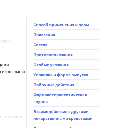
Способ применения и дозы
Показания
ам с 
Состав
том 
Противопоказания
ительно 
дами.
Особые указания
и взрослые и
Упаковка и форма выпуска
ске 
Побочные действия
а у
 после
Фармакотерапевтическая
атах 
лантации
группа
о мало, что 
Взаимодействие с другими
 экспозиции 
за натрия - 
лекарственными средствами