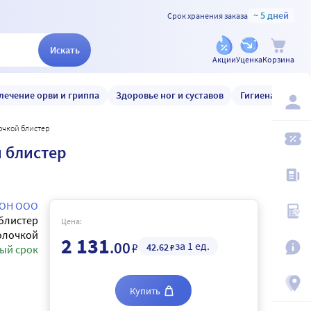
~ 5 дней
Срок хранения заказа
Искать
Акции
Уценка
Корзина
лечение орви и гриппа
Здоровье ног и суставов
Гигиена и уход
очкой блистер
 блистер
ОН ООО
блистер
Цена:
олочкой
2 131
.00
за 1 ед.
₽
42
.62
₽
ый срок
Купить