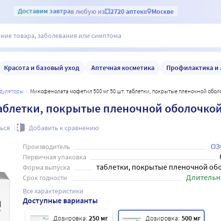
Доставим
завтра
в любую из
2720 аптек
в
Москве
Красота и базовый уход
Аптечная косметика
Профилактика и 
одуляторы
Микофенолата мофетил 500 мг 50 шт. таблетки, покрытые пленочной обол
таблетки, покрытые пленочной оболочкой
ься
Добавить к сравнению
ОЗ
Производитель
Первичная упаковка
таблетки, покрытые пленочной об
Форма выпуска
Длительн
Срок годности
Все характеристики
Доступные варианты
Дозировка:
250 мг
Дозировка:
500 мг