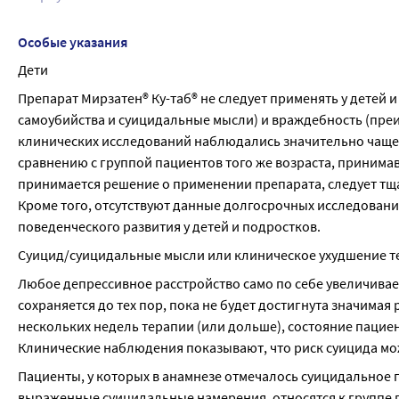
Особые указания
Дети
Препарат Мирзатен® Ку-таб® не следует применять у детей 
самоубийства и суицидальные мысли) и враждебность (преи
клинических исследований наблюдались значительно чаще в
сравнению с группой пациентов того же возраста, принимав
принимается решение о применении препарата, следует тщ
Кроме того, отсутствуют данные долгосрочных исследований
поведенческого развития у детей и подростков.
Суицид/суицидальные мысли или клиническое ухудшение т
Любое депрессивное расстройство само по себе увеличивае
сохраняется до тех пор, пока не будет достигнута значимая
нескольких недель терапии (или дольше), состояние пацие
Клинические наблюдения показывают, что риск суицида мо
Пациенты, у которых в анамнезе отмечалось суицидальное п
выраженные суицидальные намерения, относятся к группе 