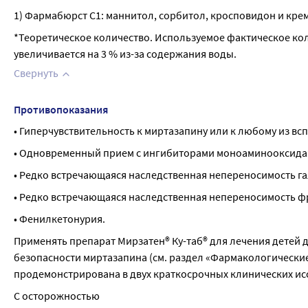
1) Фармабюрст С1: маннитол, сорбитол, кросповидон и кр
*Теоретическое количество. Используемое фактическое кол
увеличивается на 3 % из-за содержания воды.
Свернуть
Противопоказания
• Гиперчувствительность к миртазапину или к любому из всп
• Одновременный прием с ингибиторами моноаминооксида
• Редко встречающаяся наследственная непереносимость г
• Редко встречающаяся наследственная непереносимость ф
• Фенилкетонурия.
Применять препарат Мирзатен® Ку-таб® для лечения детей д
безопасности миртазапина (см. раздел «Фармакологические 
продемонстрирована в двух краткосрочных клинических ис
С осторожностью