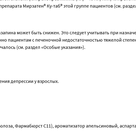
препарата Мирзатен® Ку-таб® этой группе пациентов (см. разде
запина может быть снижен. Это следует учитывать при назначе
нно пациентам с печеночной недостаточностью тяжелой степени
алось (см. раздел «Особые указания»).
ения депрессии у взрослых.
лоза, Фармабюрст С11), ароматизатор апельсиновый, аспарта