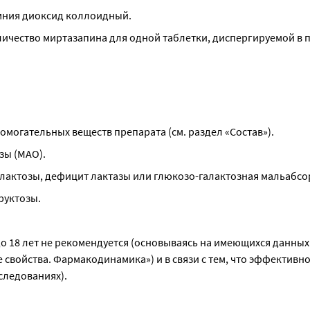
емния диоксид коллоидный.
ичество миртазапина для одной таблетки, диспергируемой в по
омогательных веществ препарата (см. раздел «Состав»).
зы (МАО).
алактозы, дефицит лактазы или глюкозо-галактозная мальабсо
руктозы.
о 18 лет не рекомендуется (основываясь на имеющихся данных 
свойства. Фармакодинамика») и в связи с тем, что эффективнос
следованиях).