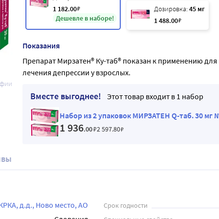
1 182
.00
₽
Дозировка:
45 мг
Дешевле в наборе!
1 488
.00
₽
Показания
Препарат Мирзатен® Ку-таб® показан к применению для
лечения депрессии у взрослых.
афии
Вместе выгоднее!
Этот товар входит в 1 набор
Набор из 2 упаковок МИРЗАТЕН Q-таб. 30 мг 
1 936
.00
₽
2 597
.80
₽
ывы
КРКА, д.д., Ново место, АО
Срок годности