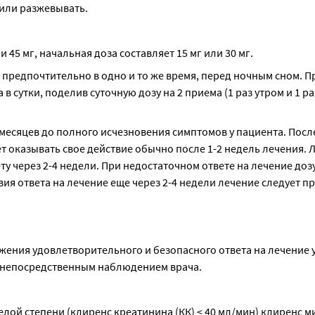
 или разжевывать.
45 мг, начальная доза составляет 15 мг или 30 мг.
 предпочтительно в одно и то же время, перед ночным сном. П
 сутки, поделив суточную дозу на 2 приема (1 раз утром и 1 раз
месяцев до полного исчезновения симптомов у пациента. После
 оказывать свое действие обычно после 1-2 недель лечения. Л
 через 2-4 недели. При недостаточном ответе на лечение доз
вия ответа на лечение еще через 2-4 недели лечение следует п
ижения удовлетворительного и безопасного ответа на лечение 
д непосредственным наблюдением врача.
лой степени (клиренс креатинина (КК) < 40 мл/мин) клиренс м