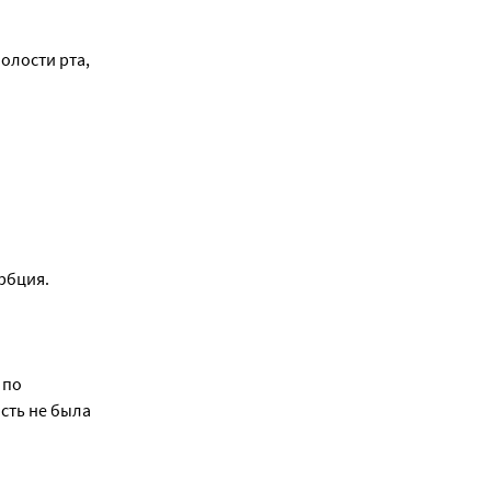
лости рта, 
рбция.
по 
ть не была 