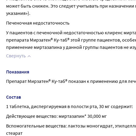
может быть снижен. Это следует учитывать при назначении 
указания»).
Печеночная недостаточность
У пациентов с печеночной недостаточностью клиренс мирта
препарата Мирзатен® Ку-таб® этой группе пациентов, особе
применение миртазапина у данной группы пациентов не изуч
Свернуть
Показания
Препарат Мирзатен® Ку-таб® показан к применению для леч
Состав
1 таблетка, диспергируемая в полости рта, 30 мг содержит:
Действующее вещество: миртазапин* 30,000 мг
Вспомогательные вещества: лактозы моногидрат, этилцеллю
стеарат