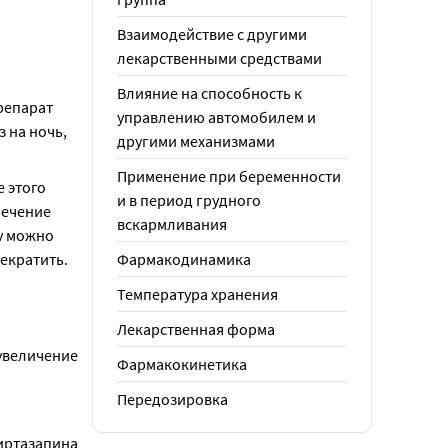
Взаимодействие с другими
лекарственными средствами
Влияние на способность к
репарат 
управлению автомобилем и
 на ночь, 
другими механизмами
Применение при беременности
 этого 
и в период грудного
ечение 
вскармливания
у можно 
рекратить.
Фармакодинамика
Температура хранения
Лекарственная форма
увеличение 
Фармакокинетика
Передозировка
иртазапина 