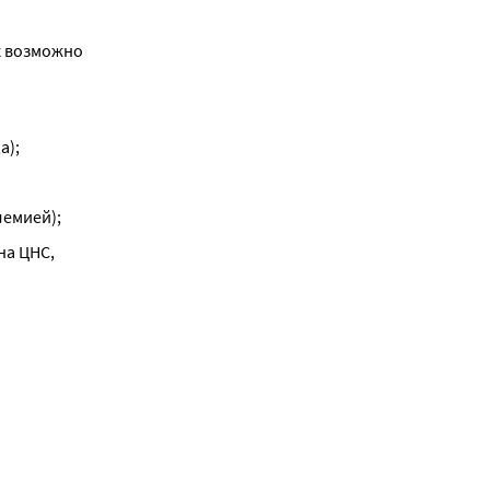
 возможно 
а);
лемией);
а ЦНС, 