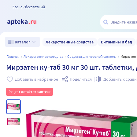
Звонок бесплатный
Лекарственные средства
Витамины и бад
Каталог
главная
лекарственные средства
средства для нервной системы
Мирзатен
Мирзатен ку-таб 30 мг 30 шт. таблетки
Добавить в избранное
Поделиться
Добавить к срав
Рецепт остаётся в аптеке