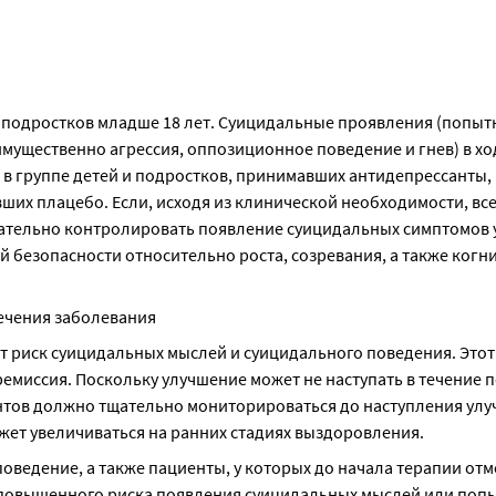
и подростков младше 18 лет. Суицидальные проявления (попытк
мущественно агрессия, оппозиционное поведение и гнев) в ход
 группе детей и подростков, принимавших антидепрессанты, 
ших плацебо. Если, исходя из клинической необходимости, все
ательно контролировать появление суицидальных симптомов у
 безопасности относительно роста, созревания, а также когни
ечения заболевания
т риск суицидальных мыслей и суицидального поведения. Этот 
 ремиссия. Поскольку улучшение может не наступать в течение п
нтов должно тщательно мониторироваться до наступления улуч
жет увеличиваться на ранних стадиях выздоровления.
оведение, а также пациенты, у которых до начала терапии отм
повышенного риска появления суицидальных мыслей или попы