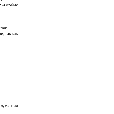
л «Особые 
нии 
, так как 
м, магния 