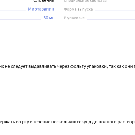
Словения
Специальные свойства
Миртазапин
Форма выпуска
30 мг
В упаковке
х не следует выдавливать через фольгу упаковки, так как они м
ержать во рту в течение нескольких секунд до полного растворе