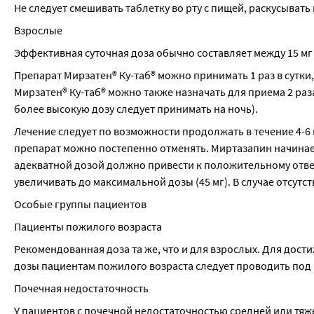
Не следует смешивать таблетку во рту с пищей, раскусывать
Взрослые
Эффективная суточная доза обычно составляет между 15 мг и 
Препарат Мирзатен® Ку-таб® можно принимать 1 раз в сутки,
Мирзатен® Ку-таб® можно также назначать для приема 2 раза в
более высокую дозу следует принимать на ночь).
Лечение следует по возможности продолжать в течение 4-6 
препарат можно постепенно отменять. Миртазапин начинает
адекватной дозой должно привести к положительному ответу
увеличивать до максимальной дозы (45 мг). В случае отсутст
Особые группы пациентов
Пациенты пожилого возраста
Рекомендованная доза та же, что и для взрослых. Для дост
дозы пациентам пожилого возраста следует проводить по
Почечная недостаточность
У пациентов с почечной недостаточностью средней или тяже