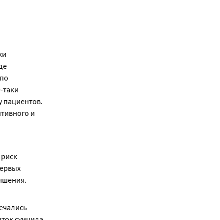
и 
е 
по 
-таки 
 пациентов. 
тивного и 
риск 
ервых 
шения. 
ечались 
ток суицида 