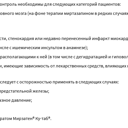
онтроль необходимы для следующих категорий пациентов:
овного мозга (на фоне терапии миртазапином в редких случаях
сти, стенокардия или недавно перенесенный инфаркт миокард
исле с ишемическим инсультом в анамнезе);
располагающими к ней (в том числе с дегидратацией и гипово
 имеющие зависимость от лекарственных средств, влияющих н
 следует с осторожностью применять в следующих случаях:
 предстательной железы;
азное давление;
ратом Мирзатен® Ку-таб®.