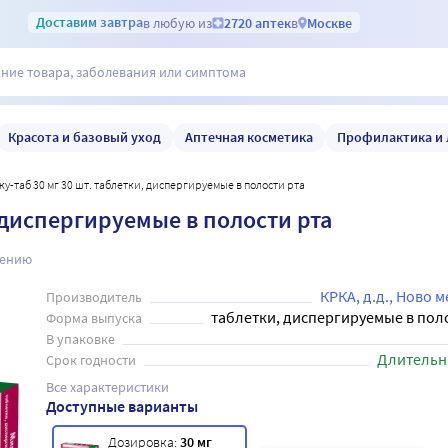
Доставим
завтра
в любую из
2720 аптек
в
Москве
Красота и базовый уход
Аптечная косметика
Профилактика и 
 ку-таб 30 мг 30 шт. таблетки, диспергируемые в полости рта
, диспергируемые в полости рта
нению
КРКА, д.д., Ново м
Производитель
таблетки, диспергируемые в пол
Форма выпуска
В упаковке
Длительн
Срок годности
Все характеристики
Доступные варианты
Дозировка:
30 мг