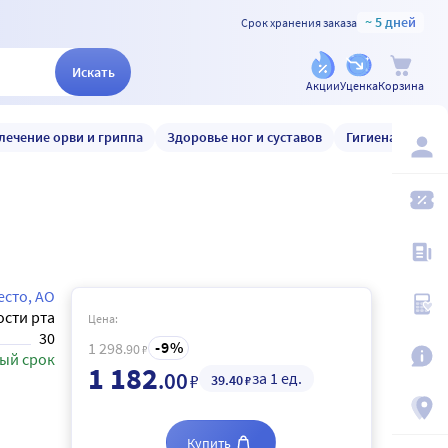
~ 5 дней
Срок хранения заказа
Искать
Акции
Уценка
Корзина
лечение орви и гриппа
Здоровье ног и суставов
Гигиена и уход
есто, АО
ости рта
Цена:
30
9
1 298
.90
₽
ый срок
1 182
.00
за 1 ед.
₽
39
.40
₽
Купить