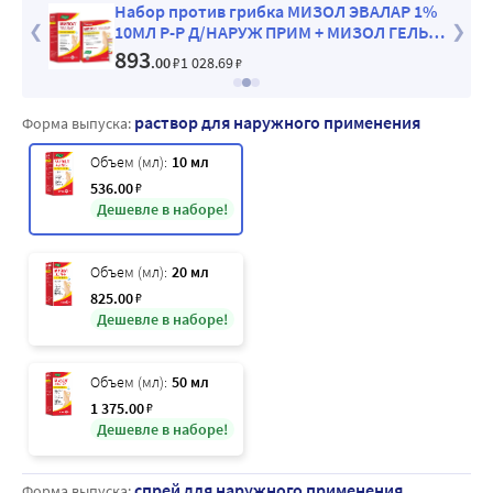
 МИЗОЛ
Набор против грибка МИЗОЛ ЭВАЛАР 1%
М
10МЛ Р-Р Д/НАРУЖ ПРИМ + МИЗОЛ ГЕЛЬ
АНТИГРИБКОВЫЙ 10,0
893
.00
₽
1 028
.69
₽
раствор для наружного применения
Форма выпуска:
Объем (мл):
10 мл
536
.00
₽
Дешевле в наборе!
Объем (мл):
20 мл
825
.00
₽
Дешевле в наборе!
Объем (мл):
50 мл
1 375
.00
₽
Дешевле в наборе!
спрей для наружного применения
Форма выпуска: