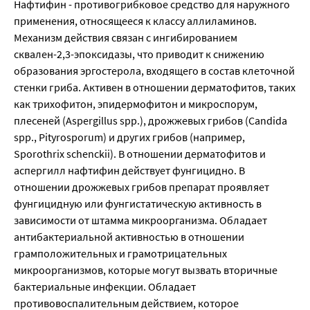
Нафтифин - противогрибковое средство для наружного 
применения, относящееся к классу аллиламинов. 
Механизм действия связан с ингибированием 
сквален-2,3-эпоксидазы, что приводит к снижению 
образования эргостерола, входящего в состав клеточной 
стенки гриба. Активен в отношении дерматофитов, таких 
как трихофитон, эпидермофитон и микроспорум, 
плесеней (Aspergillus spp.), дрожжевых грибов (Candida 
spp., Pityrosporum) и других грибов (например, 
Sporothrix schenckii). В отношении дерматофитов и 
аспергилл нафтифин действует фунгицидно. В 
отношении дрожжевых грибов препарат проявляет 
фунгицидную или фунгистатическую активность в 
зависимости от штамма микроорганизма. Обладает 
антибактериальной активностью в отношении 
грамположительных и грамотрицательных 
микроорганизмов, которые могут вызвать вторичные 
бактериальные инфекции. Обладает 
противовоспалительным действием, которое 