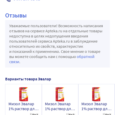
Отзывы
Уважаемые пользователи! Возможность написания
отзывов на сервисе Apteka.ru на отдельные товары
недоступна в целях недопущения введения
пользователей сервиса Apteka.ru в заблуждение
относительно их свойств, характеристик
и показаний к применению. Свое мнение о товаре
вы можете сообщить нам с помощью
обратной
связи
.
Варианты товара Эвалар
Мизол Эвалар
Мизол Эвалар
Мизол Эвалар
1% раствор для
1% раствор для
1% раствор для
наружного
наружного
наружного
Цена:
Цена:
Цена: