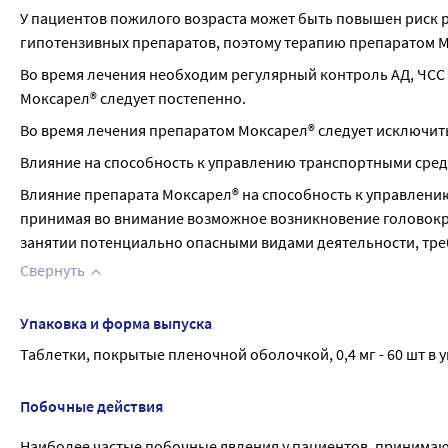
У пациентов пожилого возраста может быть повышен риск 
гипотензивных препаратов, поэтому терапию препаратом М
Во время лечения необходим регулярный контроль АД, ЧСС 
Моксарел® следует постепенно.
Во время лечения препаратом Моксарел® следует исключит
Влияние на способность к управлению транспортными сре
Влияние препарата Моксарел® на способность к управлению
принимая во внимание возможное возникновение головокру
занятии потенциально опасными видами деятельности, т
Свернуть
Упаковка и форма выпуска
Таблетки, покрытые пленочной оболочкой, 0,4 мг - 60 шт в у
Побочные действия
Наиболее частые побочные явления у пациентов, принимающ