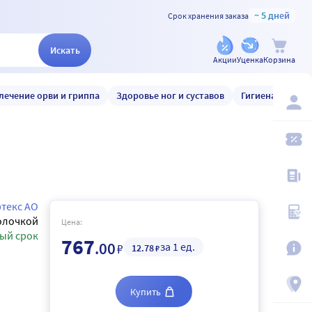
~ 5 дней
Срок хранения заказа
Искать
Акции
Уценка
Корзина
лечение орви и гриппа
Здоровье ног и суставов
Гигиена и уход
текс АО
олочкой
Цена:
ый срок
767
.00
за 1 ед.
₽
12
.78
₽
Купить