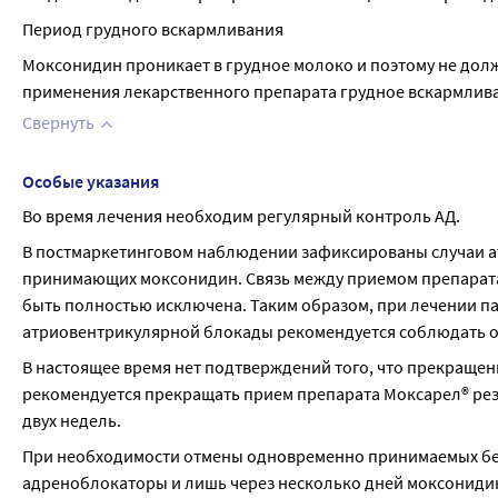
Период грудного вскармливания
Моксонидин проникает в грудное молоко и поэтому не долж
применения лекарственного препарата грудное вскармлив
Свернуть
Особые указания
Во время лечения необходим регулярный контроль АД.
В постмаркетинговом наблюдении зафиксированы случаи ат
принимающих моксонидин. Связь между приемом препарата
быть полностью исключена. Таким образом, при лечении п
атриовентрикулярной блокады рекомендуется соблюдать 
В настоящее время нет подтверждений того, что прекращен
рекомендуется прекращать прием препарата Моксарел® резко
двух недель.
При необходимости отмены одновременно принимаемых бет
адреноблокаторы и лишь через несколько дней моксониди