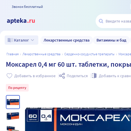
Звонок бесплатный
Лекарственные средства
Витамины и бад
Каталог
главная
лекарственные средства
сердечно-сосудистые препараты
моксар
Моксарел 0,4 мг 60 шт. таблетки, пок
Добавить в избранное
Поделиться
Добавить к срав
По рецепту