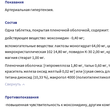
Показания
Артериальная гипертензия.
Состав
Одна таблетка, покрытая пленочной оболочкой, содержит:
действующее вещество: моксонидин - 0,40 мг;
вспомогательные вещества: лактозы моногидрат 64,00 мг, ц
микрокристаллическая 102 14,80 мг, повидон К-30 2,00 мг, к
магния стеарат 1,00 мг.
Пленочная оболочка: [гипромеллоза 1,80 мг, тальк 0,60 мг, т
краситель железа оксид желтый 0,02 мг] или [сухая смесь дл
титана диоксид (10,33 %), макрогол 4000 (полиэтиленгликоль 
Свернуть
Противопоказания
-повышенная чувствительность к моксонидину, другим ком