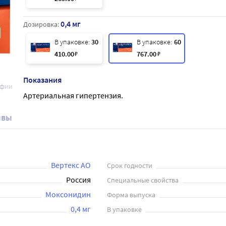
0,4 мг
Дозировка:
В упаковке:
30
В упаковке:
60
410
.00
₽
767
.00
₽
Показания
афии
Артериальная гипертензия.
ывы
Вертекс АО
Срок годности
Россия
Специальные свойства
Моксонидин
Форма выпуска
0,4 мг
В упаковке