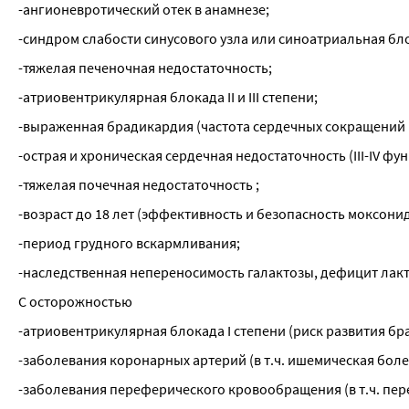
-ангионевротический отек в анамнезе;
-синдром слабости синусового узла или синоатриальная бл
-тяжелая печеночная недостаточность;
-атриовентрикулярная блокада II и III степени;
-выраженная брадикардия (частота сердечных сокращений (
-острая и хроническая сердечная недостаточность (III-IV 
-тяжелая почечная недостаточность ;
-возраст до 18 лет (эффективность и безопасность моксони
-период грудного вскармливания;
-наследственная непереносимость галактозы, дефицит лак
С осторожностью
-атриовентрикулярная блокада I степени (риск развития бр
-заболевания коронарных артерий (в т.ч. ишемическая бол
-заболевания переферического кровообращения (в т.ч. пе