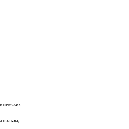
тических. 
 пользы, 