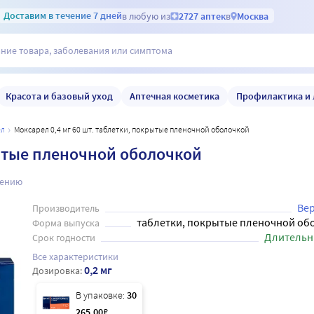
Доставим
в течение 7 дней
в любую из
2727 аптек
в
Москва
Красота и базовый уход
Аптечная косметика
Профилактика и 
ел
Моксарел 0,4 мг 60 шт. таблетки, покрытые пленочной оболочкой
рытые пленочной оболочкой
нению
Вер
Производитель
таблетки, покрытые пленочной об
Форма выпуска
Длительн
Срок годности
Все характеристики
0,2 мг
Дозировка:
В упаковке:
30
265
.00
₽