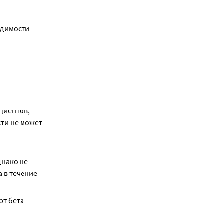
димости 
иентов, 
и не может 
нако не 
в течение 
т бета-