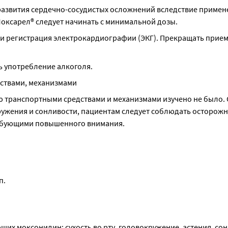
развития сердечно-сосудистых осложнений вследствие примене
оксарел® следует начинать с минимальной дозы.
и регистрация электрокардиографии (ЭКГ). Прекращать прием
ь употребление алкоголя.
дствами, механизмами
 транспортными средствами и механизмами изучено не было. 
жения и сонливости, пациентам следует соблюдать осторожно
ребующими повышенного внимания.
п.
их моксонидин: сухость во рту, головокружение, астения, сон