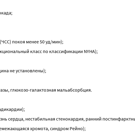
окада;
ЧСС) покоя менее 50 уд/мин);
функциональный класс по классификации NYHA);
дина не установлены);
тазы, глюкозо-галактозная мальабсорбция.
адикардии);
езнь сердца, нестабильная стенокардия, ранний постинфарктн
ремежающаяся хромота, синдром Рейно);