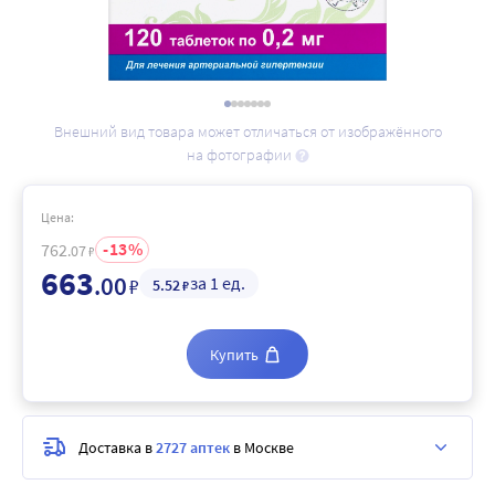
Внешний вид товара может отличаться от изображённого
на фотографии
Цена:
13
762
.07
₽
663
.00
за 1 ед.
₽
5
.52
₽
Купить
Доставка в
2727 аптек
в Москве