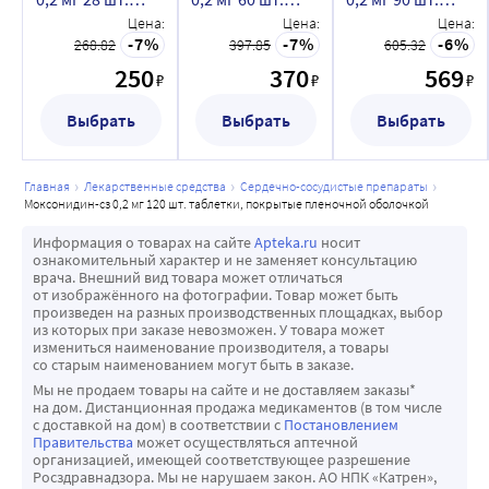
таблетки,
таблетки,
таблетки,
Цена:
Цена:
Цена:
покрытые
покрытые
покрытые
7
7
6
268.82
397.85
605.32
пленочной
пленочной
пленочной
250
370
569
₽
₽
₽
оболочкой
оболочкой
оболочкой
Выбрать
Выбрать
Выбрать
главная
лекарственные средства
сердечно-сосудистые препараты
моксонидин-сз 0,2 мг 120 шт. таблетки, покрытые пленочной оболочкой
Информация о товарах на сайте
Apteka.ru
носит
ознакомительный характер и не заменяет консультацию
врача. Внешний вид товара может отличаться
от изображённого на фотографии. Товар может быть
произведен на разных производственных площадках, выбор
из которых при заказе невозможен. У товара может
измениться наименование производителя, а товары
со старым наименованием могут быть в заказе.
Мы не продаем товары на сайте и не доставляем заказы*
на дом. Дистанционная продажа медикаментов (в том числе
с доставкой на дом) в соответствии с
Постановлением
Правительства
может осуществляться аптечной
организацией, имеющей соответствующее разрешение
Росздравнадзора. Мы не нарушаем закон. АО НПК «Катрен»,