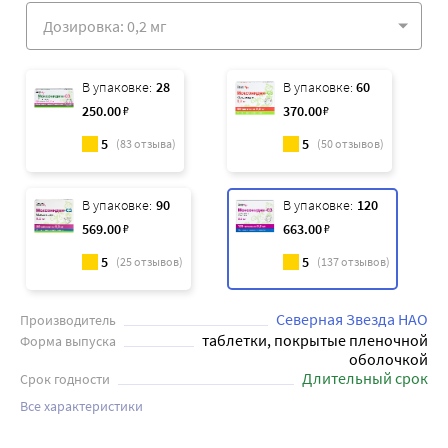
В упаковке:
28
В упаковке:
60
250
.00
₽
370
.00
₽
5
5
(
83
отзыва)
(
50
отзывов)
В упаковке:
90
В упаковке:
120
569
.00
₽
663
.00
₽
5
5
(
25
отзывов)
(
137
отзывов)
Северная Звезда НАО
Производитель
таблетки, покрытые пленочной
Форма выпуска
оболочкой
Длительный срок
Срок годности
Все характеристики