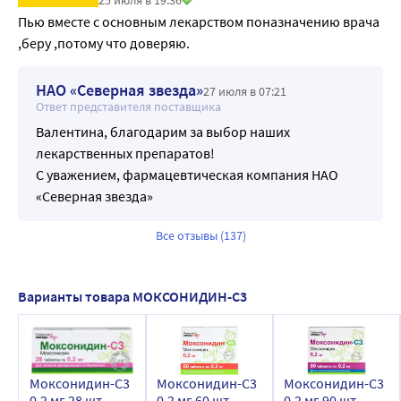
25 июля в 19:36
Пью вместе с основным лекарством поназначению врача 
,беру ,потому что доверяю.
НАО «Северная звезда»
27 июля в 07:21
Ответ представителя поставщика
Валентина, благодарим за выбор наших
лекарственных препаратов!
С уважением, фармацевтическая компания НАО
«Северная звезда»
Все отзывы (137)
Варианты товара МОКСОНИДИН-С3
Моксонидин-C3
Моксонидин-C3
Моксонидин-C3
0,2 мг 28 шт.
0,2 мг 60 шт.
0,2 мг 90 шт.