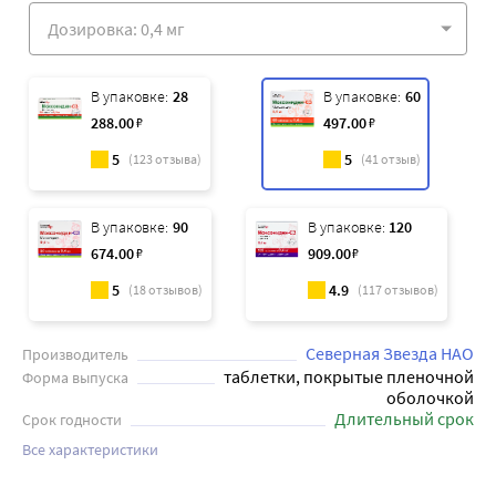
В упаковке:
28
В упаковке:
60
288
.00
₽
497
.00
₽
5
5
(
123
отзыва)
(
41
отзыв)
В упаковке:
90
В упаковке:
120
674
.00
₽
909
.00
₽
5
4.9
(
18
отзывов)
(
117
отзывов)
Северная Звезда НАО
Производитель
таблетки, покрытые пленочной
Форма выпуска
оболочкой
Длительный срок
Срок годности
Все характеристики