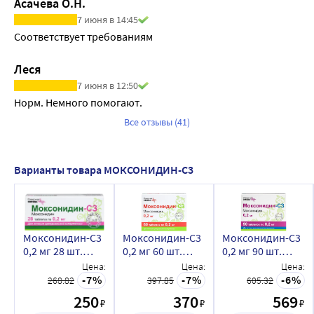
Асачева О.Н.
7 июня в 14:45
Соответствует требованиям
Леся
7 июня в 12:50
Норм. Немного помогают.
Все отзывы (41)
Варианты товара МОКСОНИДИН-С3
Моксонидин-C3
Моксонидин-C3
Моксонидин-C3
0,2 мг 28 шт.
0,2 мг 60 шт.
0,2 мг 90 шт.
таблетки,
таблетки,
таблетки,
Цена:
Цена:
Цена:
покрытые
покрытые
покрытые
7
7
6
268.82
397.85
605.32
пленочной
пленочной
пленочной
250
370
569
₽
₽
₽
оболочкой
оболочкой
оболочкой