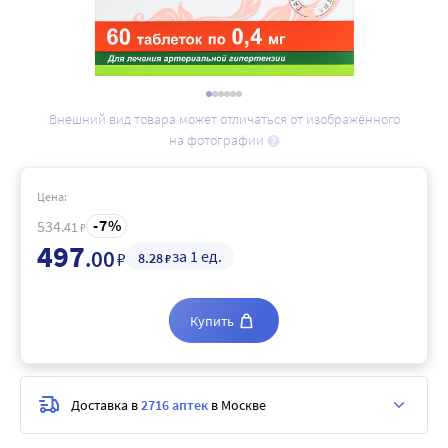
Внешний вид товара может отличаться от изображённого
на фотографии
Цена:
7
534
.41
₽
497
.00
за 1 ед.
₽
8
.28
₽
Купить
Доставка в
2716 аптек
в Москве