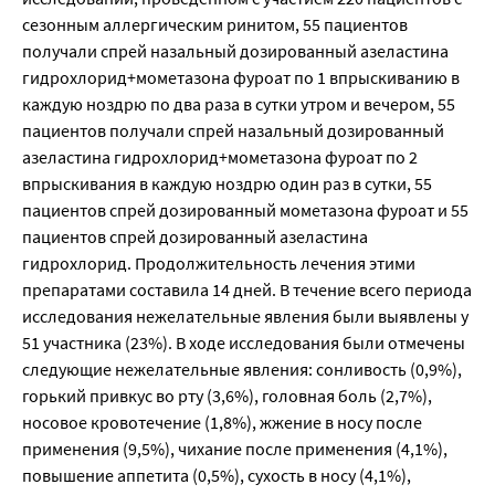
сезонным аллергическим ринитом, 55 пациентов
получали спрей назальный дозированный азеластина
гидрохлорид+мометазона фуроат по 1 впрыскиванию в
каждую ноздрю по два раза в сутки утром и вечером, 55
пациентов получали спрей назальный дозированный
азеластина гидрохлорид+мометазона фуроат по 2
впрыскивания в каждую ноздрю один раз в сутки, 55
пациентов спрей дозированный мометазона фуроат и 55
пациентов спрей дозированный азеластина
гидрохлорид. Продолжительность лечения этими
препаратами составила 14 дней. В течение всего периода
исследования нежелательные явления были выявлены у
51 участника (23%). В ходе исследования были отмечены
следующие нежелательные явления: сонливость (0,9%),
горький привкус во рту (3,6%), головная боль (2,7%),
носовое кровотечение (1,8%), жжение в носу после
применения (9,5%), чихание после применения (4,1%),
повышение аппетита (0,5%), сухость в носу (4,1%),