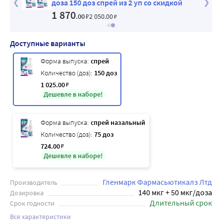
ой
доза 150 доз спрей из 2 уп со скидкой
1 870
.00
₽
2 050
.00
₽
Доступные варианты
Форма выпуска:
спрей
Количество (доз):
150 доз
1 025
.00
₽
Дешевле в наборе!
Форма выпуска:
спрей назальный
Количество (доз):
75 доз
724
.00
₽
Дешевле в наборе!
Гленмарк Фармасьютикалз Лтд
Производитель
140 мкг + 50 мкг/доза
Дозировка
Длительный срок
Срок годности
Все характеристики