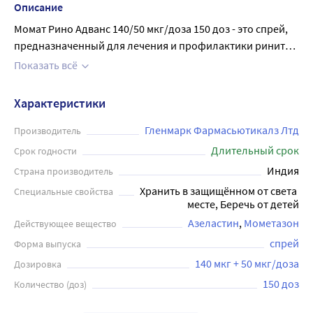
Описание
Момат Рино Адванс 140/50 мкг/доза 150 доз - это спрей,
предназначенный для лечения и профилактики ринита
(насморка). Препарат содержит два активных вещества -
Показать всё
мометазон и азеластин, которые обладают
противовоспалительными и сужающими сосуды
Характеристики
эффектами. Спрей эффективно устраняет симптомы
насморка, такие как заложенность носа, насморк и
Гленмарк Фармасьютикалз Лтд
Производитель
чихание, облегчая дыхание. Дозировка препарата 140/50
Длительный срок
Срок годности
мкг/доза обеспечивает максимальное устранение
Индия
Страна производитель
воспаления при минимальной возможной дозе.
Хранить в защищённом от света 
Специальные свойства
Упаковка содержит 150 доз спрея, которой хватает на
месте, Беречь от детей
достаточно долгое применение. Из-за удобной формы и
Азеластин
Мометазон
Действующее вещество
дозатора, спрей легко наносится в носовую полость и
спрей
Форма выпуска
получает полноценный терапевтический эффект с
первого применения.
140 мкг + 50 мкг/доза
Дозировка
150 доз
Количество (доз)