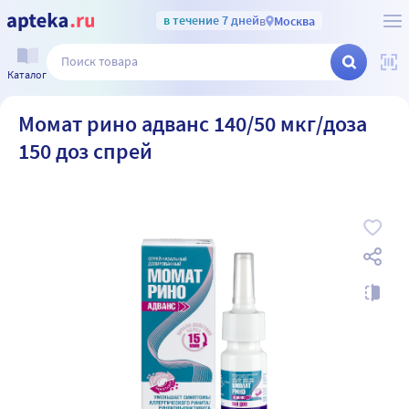
в течение 7 дней
в
Москва
Каталог
Момат рино адванс 140/50 мкг/доза
150 доз спрей