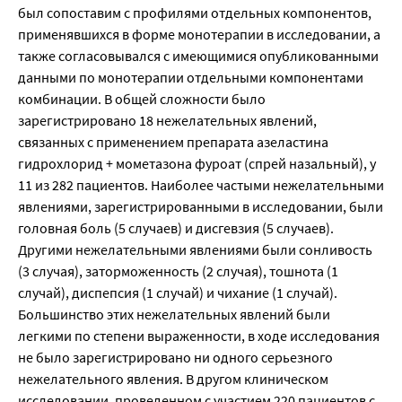
был сопоставим с профилями отдельных компонентов,
применявшихся в форме монотерапии в исследовании, а
также согласовывался с имеющимися опубликованными
данными по монотерапии отдельными компонентами
комбинации. В общей сложности было
зарегистрировано 18 нежелательных явлений,
связанных с применением препарата азеластина
гидрохлорид + мометазона фуроат (спрей назальный), у
11 из 282 пациентов. Наиболее частыми нежелательными
явлениями, зарегистрированными в исследовании, были
головная боль (5 случаев) и дисгевзия (5 случаев).
Другими нежелательными явлениями были сонливость
(3 случая), заторможенность (2 случая), тошнота (1
случай), диспепсия (1 случай) и чихание (1 случай).
Большинство этих нежелательных явлений были
легкими по степени выраженности, в ходе исследования
не было зарегистрировано ни одного серьезного
нежелательного явления. В другом клиническом
исследовании, проведенном с участием 220 пациентов с