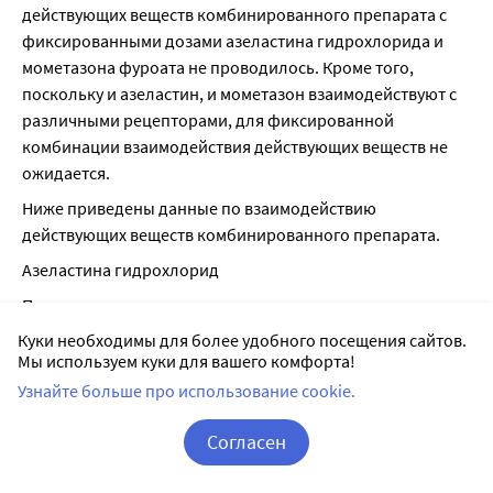
действующих веществ комбинированного препарата с 
фиксированными дозами азеластина гидрохлорида и 
мометазона фуроата не проводилось. Кроме того, 
поскольку и азеластин, и мометазон взаимодействуют с 
различными рецепторами, для фиксированной 
комбинации взаимодействия действующих веществ не 
ожидается.
Ниже приведены данные по взаимодействию 
действующих веществ комбинированного препарата.
Азеластина гидрохлорид
При интраназальном применении азеластина 
гидрохлорида не выявлено клинически значимого 
Куки необходимы для более удобного посещения сайтов.
взаимодействия с другими лекарственными средствами.
Мы используем куки для вашего комфорта!
Узнайте больше про использование cookie.
Мометазона фуроат
Комбинированная терапия с лоратадином хорошо 
Согласен
переносилась пациентами. При этом не было отмечено 
Корзина
Вход / Регистрация
какого-либо влияния препарата на концентрацию 