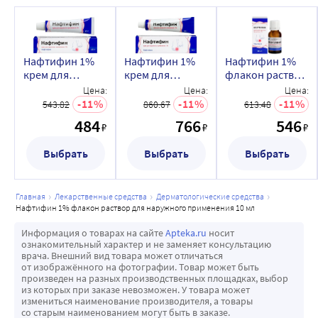
Нафтифин 1%
Нафтифин 1%
Нафтифин 1%
крем для
крем для
флакон раствор
наружного
наружного
для наружного
Цена:
Цена:
Цена:
применения 15
применения 30
применения 10
11
11
11
543.82
860.67
613.48
гр
гр
мл
484
766
546
₽
₽
₽
Выбрать
Выбрать
Выбрать
главная
лекарственные средства
дерматологические средства
нафтифин 1% флакон раствор для наружного применения 10 мл
Информация о товарах на сайте
Apteka.ru
носит
ознакомительный характер и не заменяет консультацию
врача. Внешний вид товара может отличаться
от изображённого на фотографии. Товар может быть
произведен на разных производственных площадках, выбор
из которых при заказе невозможен. У товара может
измениться наименование производителя, а товары
со старым наименованием могут быть в заказе.