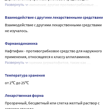
не указанные в инструкции, следует немедленно 
психомоторных реакций.
Развернуть
наружного применения; другие противогрибковые 
сообщить об этом врачу.
средства для наружного применения
Взаимодействие с другими лекарственными средствами
Взаимодействие с другими лекарственными средствами 
не изучалось.
Фармакодинамика
Нафтифин - противогрибковое средство для наружного 
применения, относящееся к классу аллиламинов. 
Развернуть
Активен в отношении дерматофитов, таких как 
Trichophyton, Epidermophyton, Microsporum, плесневых 
грибов (Aspergillus spp.), дрожжевых грибов (Candida 
Температура хранения
spp., Pityrosporum) и других грибов (например, 
от 2℃ до 25℃
Sporothrix schenckii). В отношении дерматофитов и 
аспергилл нафтифин действует фунгицидно. В 
Лекарственная форма
отношении дрожжевых грибов препарат проявляет 
Прозрачный, бесцветный или слегка желтый раствор с 
фунгицидную или фунгистатическую активность в 
запахом этанола.