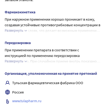
зависимости от штамма микроорганизма. Обладает 
антибактериальной активностью в отношении 
грамположительных и грамотрицательных 
Фармакокинетика
микроорганизмов, которые могут вызвать вторичные 
При наружном применении хорошо проникает в кожу, 
бактериальные инфекции. Обладает 
создавая устойчивые противогрибковые концентрации в 
противовоспалительным действием, которое 
Развернуть
различных ее слоях, что делает возможным применение 
способствует быстрому исчезновению симптомов 
препарата один раз в день.
воспаления, особенно зуда.
Передозировка
При применении препарата в соответствии с 
инструкцией по применению передозировка 
Развернуть
маловероятна. При случайном приеме внутрь показано 
промывание желудка, симптоматическая терапия.
Организация, уполномоченная на принятие претензий
Тульская фармацевтическая фабрика ООО
Россия
www.tulapharm.ru