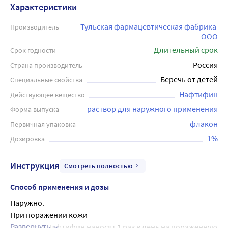
Характеристики
Тульская фармацевтическая фабрика 
Производитель
ООО
Длительный срок
Срок годности
Россия
Страна производитель
Беречь от детей
Специальные свойства
Нафтифин
Действующее вещество
раствор для наружного применения
Форма выпуска
флакон
Первичная упаковка
1%
Дозировка
Инструкция
Смотреть полностью
Способ применения и дозы
Наружно.
При поражении кожи
Развернуть
Препарат Нафтифин наносят 1 раз в день на пораженную 