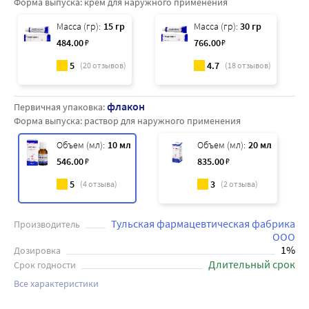
Форма выпуска:
крем для наружного применения
Масса (гр):
15 гр
Масса (гр):
30 гр
484
.00
₽
766
.00
₽
5
4.7
(
20
отзывов)
(
18
отзывов)
флакон
Первичная упаковка:
Форма выпуска:
раствор для наружного применения
Объем (мл):
10 мл
Объем (мл):
20 мл
546
.00
₽
835
.00
₽
5
3
(
4
отзыва)
(
2
отзыва)
Тульская фармацевтическая фабрика
Производитель
ООО
1%
Дозировка
Длительный срок
Срок годности
Все характеристики