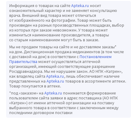
При назначении нимесулида менее чем за 24 часа до или 
Информация о товарах на сайте
Apteka.ru
носит
после приема метотрексата требуется соблюдать 
ознакомительный характер и не заменяет консультацию
врача. Внешний вид товара может отличаться
осторожность, так как в таких случаях концентрация 
от изображённого на фотографии. Товар может быть
метотрексата в плазме крови и, соответственно, 
произведен на разных производственных площадках, выбор
из которых при заказе невозможен. У товара может
токсические эффекты данного препарата могут 
измениться наименование производителя, а товары
повышаться.
со старым наименованием могут быть в заказе.
В связи с действием на почечные простагландины, 
Мы не продаем товары на сайте и не доставляем заказы*
на дом. Дистанционная продажа медикаментов (в том числе
ингибиторы синтетаз простагландинов, к которым 
с доставкой на дом) в соответствии с
Постановлением
относится нимесулид, могут повышать 
Правительства
может осуществляться аптечной
организацией, имеющей соответствующее разрешение
нефротоксичность циклоспорина.
Росздравнадзора. Мы не нарушаем закон. АО НПК «Катрен»,
Исследования in vitro показали, что нимесулид 
как владелец сайта
Apteka.ru
, лишь обеспечивает наличие
представленных на
Apteka.ru
товаров в ассортименте аптеки.
вытесняется из мест связывания толбутамидом, 
Товар покупается в аптеке.
салициловой кислотой. Несмотря на то, что данные 
*под «заказом» на
Apteka.ru
понимается формирование
взаимодействия были определены в плазме крови, 
пользователем сайта заявки в адрес поставщика (АО НПК
«Катрен») от имени аптечной организации на поставку
указанные эффекты не наблюдались в процессе 
выбранного товара в соответствии с заключенным между
клинического применения препарата.
последними договором поставки