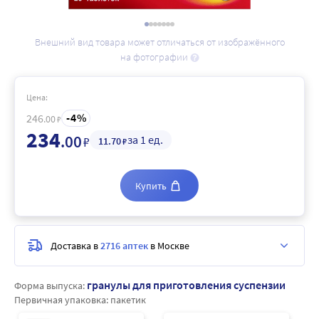
Внешний вид товара может отличаться от изображённого
на фотографии
Цена:
4
246
.00
₽
234
.00
за 1 ед.
₽
11
.70
₽
Купить
Доставка в
2716 аптек
в Москве
гранулы для приготовления суспензии
Форма выпуска:
Первичная упаковка:
пакетик