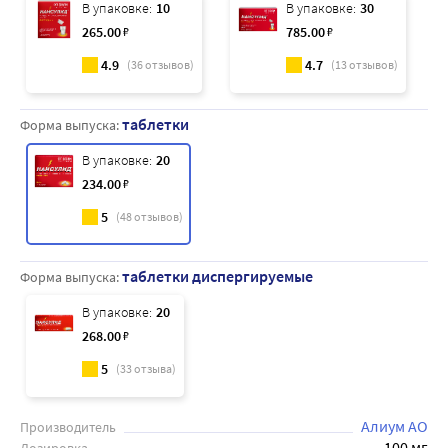
В упаковке:
10
В упаковке:
30
265
.00
₽
785
.00
₽
4.9
4.7
(
36
отзывов)
(
13
отзывов)
таблетки
Форма выпуска:
В упаковке:
20
234
.00
₽
5
(
48
отзывов)
таблетки диспергируемые
Форма выпуска:
В упаковке:
20
268
.00
₽
5
(
33
отзыва)
Алиум АО
Производитель
100 мг