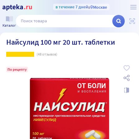
в течение 7 дней
в
Москве
Каталог
Найсулид 100 мг 20 шт. таблетки
(
48
отзывов)
По рецепту