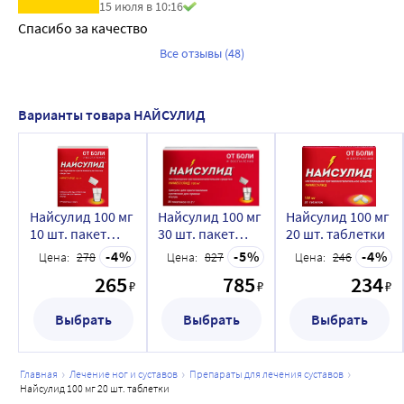
15 июля в 10:16
контроль концентрации лития в плазме крови.
Спасибо за качество 
Клинически значимых взаимодействий с 
Все отзывы (48)
глибенкламидом, теофиллином, дигоксином, 
циметидином и антацидными препаратами (например, 
комбинация алюминия и магния гидроксидов) не 
Варианты товара НАЙСУЛИД
наблюдалось.
Нимесулид подавляет активность изофермента CYP2C9. 
При одновременном применении с нимесулидом 
препаратов, метаболизирующихся с участием этого 
фермента, концентрация последних в плазме крови 
Найсулид 100 мг
Найсулид 100 мг
Найсулид 100 мг
10 шт. пакет
30 шт. пакет
20 шт. таблетки
может повышаться.
гранулы для
гранулы для
4
5
4
При одновременном применении с 
Цена:
278
Цена:
827
Цена:
246
приготовления
приготовления
противоэпилептическими препаратами (вальпроевая 
265
785
234
суспензии для
суспензии для
₽
₽
₽
кислота), противогрибковыми препаратами 
приема внутрь 2
приема внутрь 2
гр
Выбрать
гр
Выбрать
Выбрать
(кетоконазол), противотуберкулезными препаратами 
(изониазид), амиодароном, метотрексатом, метилдопой, 
амоксициллином в сочетании с клавулановой кислотой 
главная
лечение ног и суставов
препараты для лечения суставов
возможен аддитивный гепатотоксический эффект.
найсулид 100 мг 20 шт. таблетки