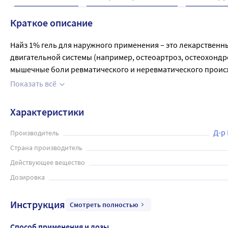
Краткое описание
Найз 1% гель для наружного применения – это лекарствен
двигательной системы (например, остеоартроз, остеохондр
мышечные боли ревматического и неревматического происх
разрывы связок, ушибы).

Показать всё
Действующее вещество нимесулид.  При местном применении 
при движении, уменьшает утреннюю скованность и припухло
Характеристики
поверхность кожи. Равномерным тонким слоем нанести столб
геля и частота его применения (не более 4 раз в сутки) мо
Д-р
Производитель
Страна производитель
Действующее вещество
Дозировка
Инструкция
Смотреть полностью
Способ применения и дозы