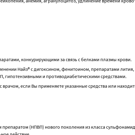
лейкопения, анемия, агранулоцитоз, удлинение времени крово
аратами, конкурирующими за связь с белками плазмы крови.
нении Найз® с дигоксином, фенитоином, препаратами лития, 
П, гипотензивными и противодиабетическими средствами.
 врачом, если Вы применяете указанные средства или находите
 препаратом (НПВП) нового поколения из класса сульфонамидо
ное действие.