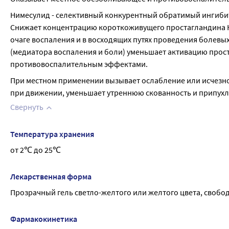
Нимесулид - селективный конкурентный обратимый ингибито
Снижает концентрацию короткоживущего простагландина Н2,
очаге воспаления и в восходящих путях проведения болевы
(медиатора воспаления и боли) уменьшает активацию прост
противовоспалительным эффектами.
При местном применении вызывает ослабление или исчезновен
при движении, уменьшает утреннюю скованность и припухл
Свернуть
Температура хранения
от 2℃ до 25℃
Лекарственная форма
Прозрачный гель светло-желтого или желтого цвета, свобо
Фармакокинетика