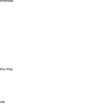
течения.
сь под 
в. 