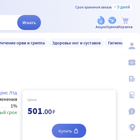
~ 5 дней
Срок хранения заказа
Искать
Акции
Уценка
Корзина
лечение орви и гриппа
Здоровье ног и суставов
Гигиена и уход
орис Лтд
менения
Цена:
1%
501
.00
₽
ый срок
Купить