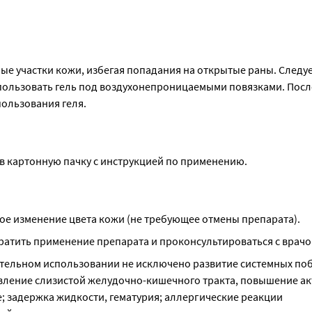
е участки кожи, избегая попадания на открытые раны. Следует
спользовать гель под воздухонепроницаемыми повязками. Посл
пользования геля.
бе в картонную пачку с инструкцией по применению.
ое изменение цвета кожи (не требующее отмены препарата).
ратить применение препарата и проконсультироваться с врачо
ительном использовании не исключено развитие системных поб
язвление слизистой желудочно-кишечного тракта, повышение ак
; задержка жидкости, гематурия; аллергические реакции 