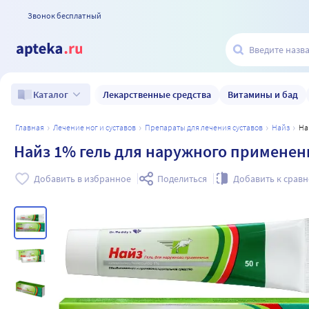
Звонок бесплатный
Лекарственные средства
Витамины и бад
Каталог
главная
лечение ног и суставов
препараты для лечения суставов
найз
Н
Найз 1% гель для наружного применени
Добавить в избранное
Поделиться
Добавить к срав