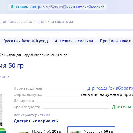
Доставим
завтра
в любую из
2720 аптек
в
Москве
Красота и базовый уход
Аптечная косметика
Профилактика и 
айз 1% гель для наружного применения 50 гр
я 50 гр
нению
Д-р Редди'с Лаборат
Производитель
гель для наружного при
Форма выпуска
Дозировка
Длительн
Срок годности
Все характеристики
Доступные варианты
Масса (гр):
20 гр
Масса (гр):
50 гр