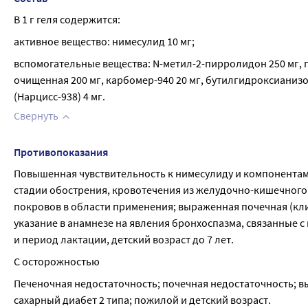
В 1 г геля содержится:
активное вещество: нимесулид 10 мг;
вспомогательные вещества: N-метил-2-пирролидон 250 мг, пр
очищенная 200 мг, карбомер-940 20 мг, бутилгидроксианизол
(Нарцисс-938) 4 мг.
Свернуть
Противопоказания
Повышенная чувствительность к нимесулиду и компонентам
стадии обострения, кровотечения из желудочно-кишечного
покровов в области применения; выраженная почечная (кли
указание в анамнезе на явления бронхоспазма, связанные 
и период лактации, детский возраст до 7 лет.
С осторожностью
Печеночная недостаточность; почечная недостаточность; в
сахарный диабет 2 типа; пожилой и детский возраст.