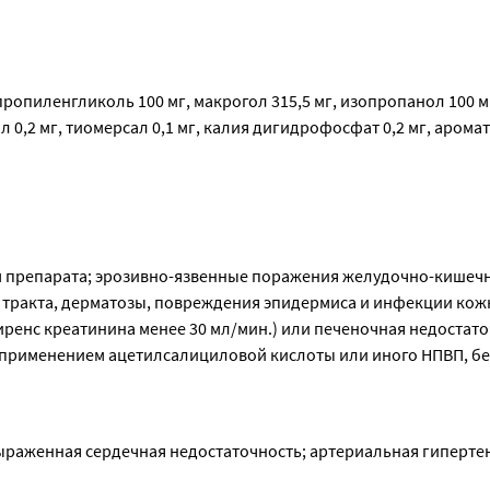
опиленгликоль 100 мг, макрогол 315,5 мг, изопропанол 100 мг
 0,2 мг, тиомерсал 0,1 мг, калия дигидрофосфат 0,2 мг, аромат
 препарата; эрозивно-язвенные поражения желудочно-кишечно
 тракта, дерматозы, повреждения эпидермиса и инфекции кож
ренс креатинина менее 30 мл/мин.) или печеночная недостаточ
с применением ацетилсалициловой кислоты или иного НПВП, бе
ыраженная сердечная недостаточность; артериальная гипертен