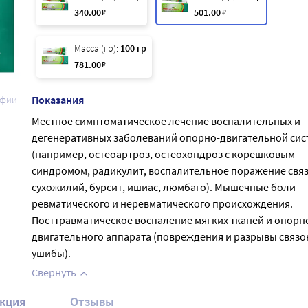
340
.00
₽
501
.00
₽
Масса (гр):
100 гр
781
.00
₽
Показания
афии
Местное симптоматическое лечение воспалительных и
дегенеративных заболеваний опорно-двигательной си
(например, остеоартроз, остеохондроз с корешковым
синдромом, радикулит, воспалительное поражение связ
сухожилий, бурсит, ишиас, люмбаго). Мышечные боли
ревматического и неревматического происхождения.
Посттравматическое воспаление мягких тканей и опорн
двигательного аппарата (повреждения и разрывы связо
ушибы).
Свернуть
кция
Отзывы