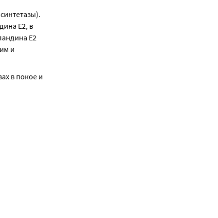
интетазы). 
на Е2, в 
андина Е2 
м и 
х в покое и 