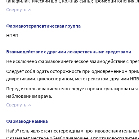
(анафилактический шок, кожная сыпь); тромбоцитопения, 
Свернуть
Фармакотерапевтическая группа
НПВП
Взаимодействие с другими лекарственными средствами
Не исключено фармакокинетическое взаимодействие с преп
Следует соблюдать осторожность при одновременном приме
диуретиками, циклоспорином, метотрексатом, другими НПВ
Перед использованием геля следует проконсультироваться с
наблюдением врача.
Свернуть
Фармакодинамика
Найз® гель является нестероидным противовоспалительным
Оказывает местное обезболивающее и противовоспалитель