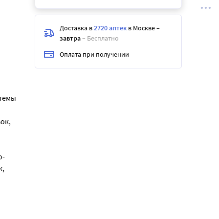
Доставка в
2720 аптек
в Москве
–
завтра
–
Бесплатно
Оплата при получении
стемы
ок,
о-
к,