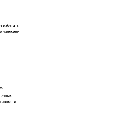
 избегать 
е нанесения 
м.
очных 
тивности 