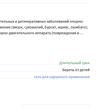
ительных и дегенеративных заболеваний опорно-
ние связок, сухожилий, бурсит, ишиас, люмбаго); 
рно-двигательного аппарата (повреждения и 
 геля, в том числе болей в суставах в покое и 
ед нанесением геля вымыть и высушить 
нности, не втирая, 3-4 раза в сутки. Количество 
стка и реакции пациента. Не применять гель более 
Длительный срок
Беречь от детей
гель для наружного применения