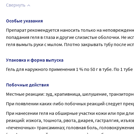
Свернуть
Особые указания
Препарат рекомендуется наносить только на неповрежденны
попадания геля в глаза и другие слизистые оболочки. Не и
геля вымыть руки с мылом. Плотно закрывать тубу после ис
Упаковка и форма выпуска
Гель для наружного применения 1 % по 50 г в тубе. По 1 ту
Побочные действия
Местные реакции: зуд, крапивница, шелушение, транзиторн
При появлении каких-либо побочных реакций следует прек
При нанесении геля на обширные участки кожи или при дл
реакций: изжога, тошнота, рвота, диарея, гастралгия, изъ
«печеночных» трансаминаз; головная боль, головокружение