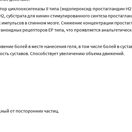
р циклооксигеназы II типа (эндопероксид-простагландин-Н2 с
 субстрата для кинин-стимулированного синтеза простагланди
х импульсов в спинном мозге. Снижение концентрации простагл
аноидных рецепторов ЕР типа, что проявляется анальгетически
ие болей в месте нанесения геля, в том числе болей в сустава
ость суставов. Способствует увеличению объема движений.
дный от посторонних частиц.