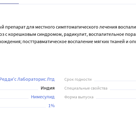
ный препарат для местного симптоматического лечения воспал
оз с корешковым синдромом, радикулит, воспалительное пораже
ождения; посттравматическое воспаление мягких тканей и опо
вызывает ослабление или исчезновение болей в месте нанесения
сть суставов. Способствует увеличению объема движений. Пер
ик геля длиной примерно 3 см на область максимальной болезне
жет варьировать в зависимости от величины обрабатываемого уча
 Редди'с Лабораторис Лтд
Срок годности
Индия
Специальные свойства
Нимесулид
Форма выпуска
1%