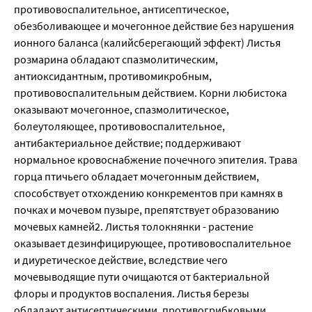
противовоспалительное, антисептическое,
обезболивающее и мочегонное действие без нарушения
ионного баланса (калийсберегающий эффект) Листья
розмарина обладают спазмолитическим,
антиоксидантным, противомикробным,
противовоспалительным действием. Корни любистока
оказывают мочегонное, спазмолитическое,
болеутоляющее, противовоспалительное,
антибактериальное действие; поддерживают
нормальное кровоснабжение почечного эпителия. Трава
горца птичьего обладает мочегонным действием,
способствует отхождению конкрементов при камнях в
почках и мочевом пузыре, препятствует образованию
мочевых камней2. Листья толокнянки - растение
оказывает дезинфицирующее, противовоспалительное
и диуретическое действие, вследствие чего
мочевыводящие пути очищаются от бактериальной
флоры и продуктов воспаления. Листья березы
обладают антисептическими, противогрибковыми