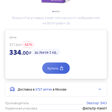
Внешний вид товара может отличаться от изображённого
на фотографии
Цена:
11
377
.83
₽
334
.00
за 1 ед.
₽
16
.70
₽
Купить
Доставка в
2727 аптек
в Москве
Эвалар ЗАО
Производитель
фильтр-пакет
Первичная упаковка