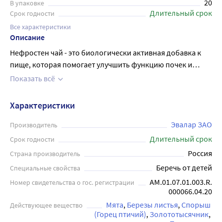
20
В упаковке
Длительный срок
Срок годности
Все характеристики
Описание
Нефростен чай - это биологически активная добавка к
пище, которая помогает улучшить функцию почек и
мочевого пузыря. Его активные компоненты оказывают
Показать всё
мочегонное, противовоспалительное и
антибактериальное действие. Чай Нефростен
Характеристики
рекомендуется как средство для профилактики и
комплексного лечения заболеваний мочевыводящих
Эвалар ЗАО
Производитель
путей, таких как цистит, пиелонефрит, и других
Длительный срок
Срок годности
заболеваний, связанных с нарушениями функции почек.
Россия
Страна производитель
Каждый пакетик чая упакован в фильтр-пакет, так что его
Беречь от детей
Специальные свойства
удобно заваривать и использовать. Он имеет приятный
AM.01.07.01.003.R.
Номер свидетельства о гос. регистрации
вкус и аромат, и может быть употреблен как горячим, так
000066.04.20
и холодным напитком. Нефростен чай доступен в
Мята
Березы листья
Спорыш 
Действующее вещество
удобной упаковке из 20 пакетиков, каждый из которых
(Горец птичий)
Золототысячник
весит 1,5 грамма.