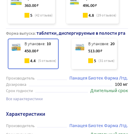
360
.00
₽
496
.00
₽
5
4.8
(
42
отзыва)
(
29
отзывов)
таблетки, диспергируемые в полости рта
Форма выпуска:
В упаковке:
10
В упаковке:
20
450
.00
₽
513
.00
₽
4.4
5
(
5
отзывов)
(
31
отзыв)
Панацея Биотек Фарма Лтд.
Производитель
100 мг
Дозировка
Длительный срок
Срок годности
Все характеристики
Характеристики
Панацея Биотек Фарма Лтд.
Производитель