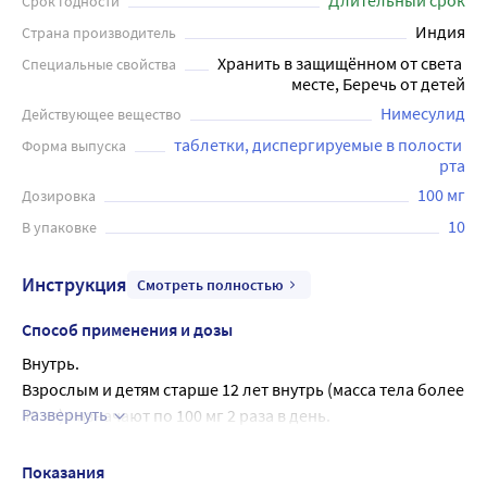
Длительный срок
Срок годности
Индия
Страна производитель
Хранить в защищённом от света 
Специальные свойства
месте, Беречь от детей
Нимесулид
Действующее вещество
таблетки, диспергируемые в полости 
Форма выпуска
рта
100 мг
Дозировка
10
В упаковке
Инструкция
Смотреть полностью
Способ применения и дозы
Внутрь.
Взрослым и детям старше 12 лет внутрь (масса тела более 
Развернуть
40 кг) назначают по 100 мг 2 раза в день.
Принимают после еды. Таблетку следует положить на 
язык и держать во рту до полного растворения, затем 
Показания