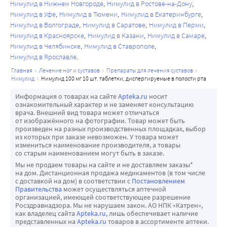
Нимулид в Нижнем Новгороде
Нимулид в Ростове-на-Дону
ТРАНСПОРТНЫМИ СРЕДСТВАМИ, МЕХАНИЗМАМИ
Нимулид в Уфе
Нимулид в Тюмени
Нимулид в Екатеринбурге
Влияние нимесулида на способность к управлению 
Нимулид в Волгограде
Нимулид в Саратове
Нимулид в Перми
транспортными средствами и механизмами не изучалось, 
Нимулид в Красноярске
Нимулид в Казани
Нимулид в Самаре
однако, учитывая нежелательные реакции со стороны 
Нимулид в Челябинске
Нимулид в Ставрополе
нервной системы (головокружение, сонливость), следует 
Нимулид в Ярославле
воздержаться от управления автотранспортными 
главная
лечение ног и суставов
препараты для лечения суставов
нимулид
нимулид 100 мг 10 шт. таблетки, диспергируемые в полости рта
средствами и другими механизмами.
Информация о товарах на сайте
Apteka.ru
носит
ознакомительный характер и не заменяет консультацию
врача. Внешний вид товара может отличаться
от изображённого на фотографии. Товар может быть
произведен на разных производственных площадках, выбор
из которых при заказе невозможен. У товара может
измениться наименование производителя, а товары
со старым наименованием могут быть в заказе.
Мы не продаем товары на сайте и не доставляем заказы*
на дом. Дистанционная продажа медикаментов (в том числе
с доставкой на дом) в соответствии с
Постановлением
Правительства
может осуществляться аптечной
организацией, имеющей соответствующее разрешение
Росздравнадзора. Мы не нарушаем закон. АО НПК «Катрен»,
как владелец сайта
Apteka.ru
, лишь обеспечивает наличие
представленных на
Apteka.ru
товаров в ассортименте аптеки.