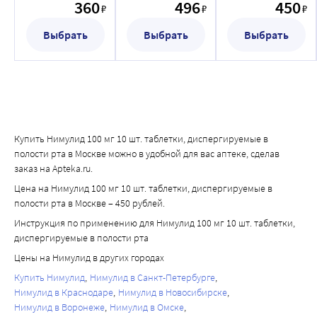
При назначении нимесулида менее чем за 24 часа до или 
360
496
450
Пожилые пациенты особенно подвержены 
₽
₽
₽
после приема метотрексата требуется соблюдать 
неблагоприятным реакциям на НПВП, в том числе, риску 
Выбрать
Выбрать
Выбрать
осторожность, так как в таких случаях уровень 
возникновения желудочно-кишечных кровотечений и 
метотрексата в плазме крови и, соответственно, 
перфораций, угрожающим жизни пациента, снижению 
токсические эффекты могут повышаться.
функций почек, печени и сердца. При приеме 
В связи с действием на почечные простагландины, 
нимесулида для данной категории пациентов необходим 
ингибиторы синтетаз простагландинов, к каким 
надлежащий клинический контроль.
относится нимесулид, могут повышать 
Имеются данные о возникновении в редких случаях 
нефротоксичность циклоспоринов.
Купить Нимулид 100 мг 10 шт. таблетки, диспергируемые в
кожных реакций (таких как эксфолиативный дерматит, 
полости рта в Москве можно в удобной для вас аптеке, сделав
Исследования in vitro показали, что нимесулид 
синдром Стивенса-Джонсона, токсический 
заказ на Apteka.ru.
вытесняется из мест связывания толбутамидом, 
эпидермальный некролиз) при приеме НПВП, в том числе 
Цена на Нимулид 100 мг 10 шт. таблетки, диспергируемые в
салициловой кислотой и вальпроевой кислотой. 
и нимесулида. При первых проявлениях кожной сыпи, 
полости рта в Москве – 450 рублей.
Несмотря на то, что данные взаимодействия были 
поражении слизистых оболочек или других признаках 
Инструкция по применению для Нимулид 100 мг 10 шт. таблетки,
определены в плазме крови, указанные эффекты не 
аллергической реакции прием нимесулида следует 
диспергируемые в полости рта
наблюдались в процессе клинического применения 
немедленно прекратить.
препарата.
Цены на Нимулид в других городах
Применение препарата может отрицательно влиять на 
женскую фертильность и не рекомендуется женщинам, 
Купить Нимулид
Нимулид в Санкт-Петербурге
Нимулид в Краснодаре
Нимулид в Новосибирске
планирующим беременность.
Нимулид в Воронеже
Нимулид в Омске
ВЛИЯНИЕ НА СПОСОБНОСТЬ УПРАВЛЯТЬ 