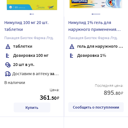
Нимулид 100 мг 20 шт.
Нимулид 1% гель для
таблетки
наружного применения
120 гр
Панацея Биотек Фарма Лтд.
Панацея Биотек Фарма Лтд.
таблетки
гель для наружного применения
Дозировка 100 мг
Дозировка 1%
20 шт в уп.
Доставим в аптеку
завтра
В наличии
Последняя цена:
Цена:
895
.80
₽
361
.50
₽
Сообщить о поступлении
Купить