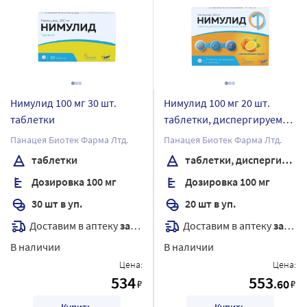
Нимулид 100 мг 30 шт.
Нимулид 100 мг 20 шт.
таблетки
таблетки, диспергируемые
в полости рта
Панацея Биотек Фарма Лтд.
Панацея Биотек Фарма Лтд.
таблетки
таблетки, диспергируемые в полости рта
Дозировка 100 мг
Дозировка 100 мг
30 шт в уп.
20 шт в уп.
Доставим в аптеку
завтра
Доставим в аптеку
завтра
В наличии
В наличии
Цена:
Цена:
534
553
.60
₽
₽
Купить
Купить