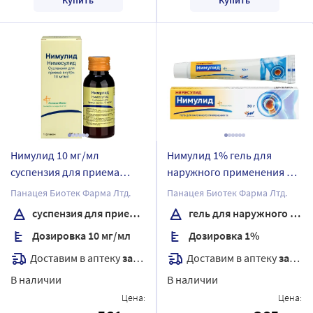
Нимулид 10 мг/мл
Нимулид 1% гель для
суспензия для приема
наружного применения 30
внутрь 60 мл
гр
Панацея Биотек Фарма Лтд.
Панацея Биотек Фарма Лтд.
суспензия для приема внутрь
гель для наружного применения
Дозировка 10 мг/мл
Дозировка 1%
Доставим в аптеку
завтра
Доставим в аптеку
завтра
В наличии
В наличии
Цена:
Цена: