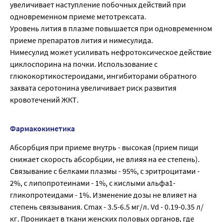
увеличивает наступление побочных действий при
одновременном приеме метотрексата.
Уровень лития в плазме повышается при одновременном
приеме препаратов лития и нимесулида.
Нимесулид может усиливать нефротоксическое действие
циклоспорина на почки. Использование с
глюкокортикостероидами, ингибиторами обратного
захвата серотонина увеличивает риск развития
кровотечений ЖКТ.
Фармакокинетика
Абсорбция при приеме внутрь - высокая (прием пищи
снижает скорость абсорбции, не влияя на ее степень).
Связывание с белками плазмы - 95%, с эритроцитами -
2%, с липопротеинами - 1%, с кислыми альфа1-
гликопротеидами - 1%. Изменение дозы не влияет на
степень связывания. Cmax - 3.5-6.5 мг/л. Vd - 0.19-0.35 л/
кг. Проникает в ткани женских половых органов, где