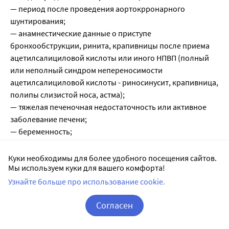
— период после проведения аортокрронарного
шунтирования;
— анамнестические данные о приступе
бронхообструкции, ринита, крапивницы после приема
ацетилсалициловой кислоты или иного НПВП (полный
или неполный синдром непереносимости
ацетилсалициловой кислоты - риносинусит, крапивница,
полипы слизистой носа, астма);
— тяжелая печеночная недостаточность или активное
заболевание печени;
— беременность;
— период лактации;
— детский возраст до 12 лет;
Куки необходимы для более удобного посещения сайтов.
Мы используем куки для вашего комфорта!
— повышенная чувствительность к нимесулиду и
компонентам препарата.
Узнайте больше про использование cookie.
С осторожностью: ишемическая болезнь сердца,
Согласен
Корзина
Вход / Регистрация
Побочные действия