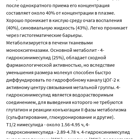
после однократного приема его концентрация
составляет около 40% от концентрации в плазме.
Хорошо проникает в кислую среду очага воспаления
(40%), синовиальную жидкость (43%). Легко проникает
через гистогематические барьеры.
Метаболизируется в печени тканевыми
монооксигеназами. Основной метаболит - 4-
гидроксинимесулид (25%), обладает сходной
фармакологической активностью, но вследствие
уменьшения размера молекул способен быстро
диффундировать по гидрофобному каналу ЦОГ-2 к
активному центру связывания метальной группы. 4-
гидроксинимесулид является водорастворимым
соединением, для выведения которого не требуются
глутатион и реакции конъюгации II фазы метаболизма
(сульфатирование, глюкуронирование и другие).
T1/2 нимесулида - около 1.56-4.95 ч, 4-
гидроксинимесулида - 2.89-4.78 ч. 4-гидроксинимесулид