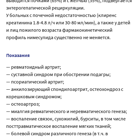
выводится почками (65%) и с желчью (35%), подвергается
энтерогепатической рециркуляции.
У больных с почечной недостаточностью (клиренс
креатинина 1.8-4.8 л/ч или 30-80 мл/мин), а также у детей
и лиц пожилого возраста фармакокинетический
профиль нимесулида существенно не меняется.
Показания
— ревматоидный артрит;
— суставной синдром при обострении подагры;
— псориатический артрит;
— анкилозирующий спондилоартрит, остеохондроз с
корешковым синдромом;
— остеоартроз;
— миалгия ревматического и неревматического генеза;
— воспаление связок, сухожилий, бурситы, в том числе
посттравматическое воспаление мягких тканей;
— болевой синдром различного генеза (в т.ч. в