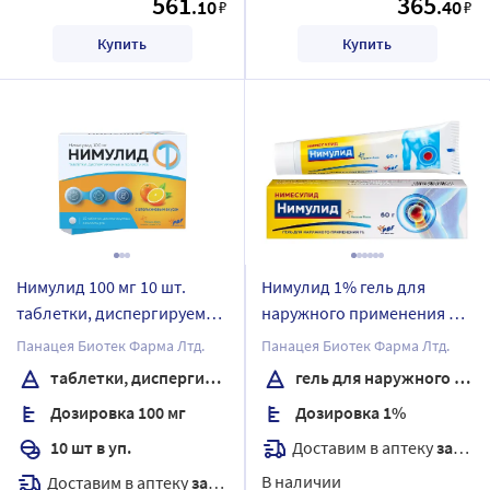
561
365
.10
.40
₽
₽
Купить
Купить
Нимулид 100 мг 10 шт.
Нимулид 1% гель для
таблетки, диспергируемые
наружного применения 60
в полости рта
гр
Панацея Биотек Фарма Лтд.
Панацея Биотек Фарма Лтд.
таблетки, диспергируемые в полости рта
гель для наружного применения
Дозировка 100 мг
Дозировка 1%
Доставим в аптеку
завтра
10 шт в уп.
В наличии
Доставим в аптеку
завтра