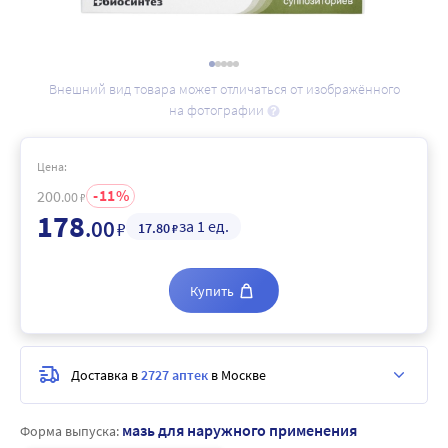
Внешний вид товара может отличаться от изображённого
на фотографии
Цена:
11
200
.00
₽
178
.00
за 1 ед.
₽
17
.80
₽
Купить
Доставка в
2727 аптек
в Москве
мазь для наружного применения
Форма выпуска: