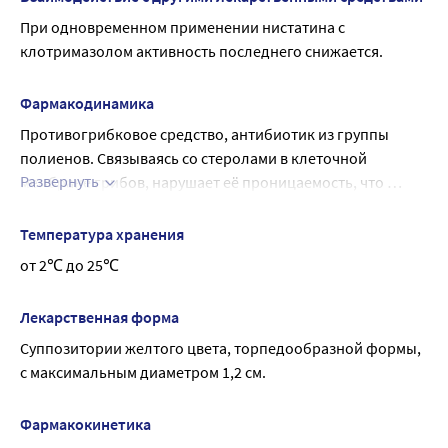
При одновременном применении нистатина с 
клотримазолом активность последнего снижается.
Фармакодинамика
Противогрибковое средство, антибиотик из группы 
полиенов. Связываясь со стеролами в клеточной 
Развернуть
мембране грибов, нарушает её проницаемость, что 
приводит к выходу основных компонентов клетки. 
Активен в отношении Candida albicans.
Температура хранения
от 2℃ до 25℃
Лекарственная форма
Суппозитории желтого цвета, торпедообразной формы, 
с максимальным диаметром 1,2 см.
Фармакокинетика