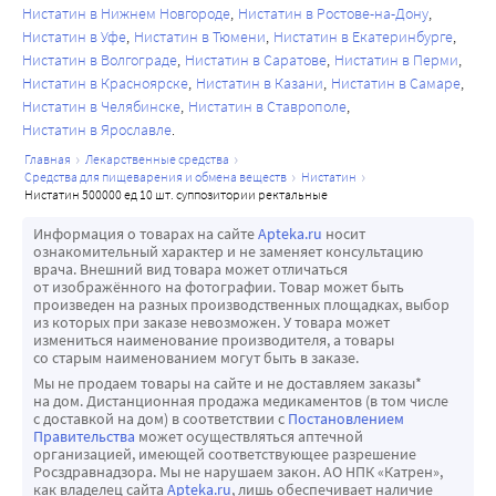
Нистатин в Нижнем Новгороде
Нистатин в Ростове-на-Дону
Нистатин в Уфе
Нистатин в Тюмени
Нистатин в Екатеринбурге
Нистатин в Волгограде
Нистатин в Саратове
Нистатин в Перми
Нистатин в Красноярске
Нистатин в Казани
Нистатин в Самаре
Нистатин в Челябинске
Нистатин в Ставрополе
Нистатин в Ярославле
главная
лекарственные средства
средства для пищеварения и обмена веществ
нистатин
нистатин 500000 ед 10 шт. суппозитории ректальные
Информация о товарах на сайте
Apteka.ru
носит
ознакомительный характер и не заменяет консультацию
врача. Внешний вид товара может отличаться
от изображённого на фотографии. Товар может быть
произведен на разных производственных площадках, выбор
из которых при заказе невозможен. У товара может
измениться наименование производителя, а товары
со старым наименованием могут быть в заказе.
Мы не продаем товары на сайте и не доставляем заказы*
на дом. Дистанционная продажа медикаментов (в том числе
с доставкой на дом) в соответствии с
Постановлением
Правительства
может осуществляться аптечной
организацией, имеющей соответствующее разрешение
Росздравнадзора. Мы не нарушаем закон. АО НПК «Катрен»,
как владелец сайта
Apteka.ru
, лишь обеспечивает наличие