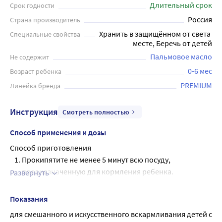
Длительный срок
Срок годности
Россия
Страна производитель
Хранить в защищённом от света 
Специальные свойства
месте, Беречь от детей
Пальмовое масло
Не содержит
0-6 мес
Возраст ребенка
PREMIUM
Линейка бренда
Инструкция
Смотреть полностью
Способ применения и дозы
Способ приготовления
Прокипятите не менее 5 минут всю посуду,
предназначенную для кормления ребенка.
Развернуть
Налейте в подготовленную бутылочку необходимое
Рекомендации по использованию
количество питьевой воды для детей, подогретой до
Показания
40-45 С. При отсутствии питьевой воды для детей
Смесь готовьте непосредственно перед кормлением.
для смешанного и искусственного вскармливания детей с 
можно использовать кипяченую воду, охлажденную
Приготовленная смесь должна быть использована в