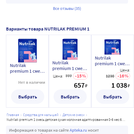
Все отзывы (35)
Варианты товара NUTRILAK PREMIUM 1
Nutrilak
Nutrilak
premium 1 смесь
Nutrilak
premium 1 смесь
детская сухая
Цена:
premium 1 смесь
детская сухая
молочная
15
16
Цена:
777
1238
детская сухая
молочная
адаптированная
молочная
Нет в наличии
657
1 038
адаптированная
₽
₽
1050 гр
адаптированная
0-6 мес 600г
0-6 мес 300г
Выбрать
Выбрать
Выбрать
главная
средства для малышей
детские смеси
nutrilak premium 1 смесь детская сухая молочная адаптированная 0-6 мес 600г
Информация о товарах на сайте
Apteka.ru
носит