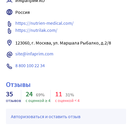
Инфаприм АО
Баланс белков 2:1 - преобладание сывороточных белков, 
Россия
в оптимальном соотношении с казеином, обеспечивает 
легкое усвоение и комфортное пищеварение.
https://nutrien-medical.com/   
Без пальмового и рапсового масел.
https://nutrilak.com/
ВАЖНО! Для питания детей раннего возраста 
предпочтительнее грудное вскармливание.
site@infaprim.com
8 800 100 22 34
Отзывы
35
24
11
69%
31%
отзывов
с оценкой ≥ 4
с оценкой < 4
Авторизоваться и оставить отзыв