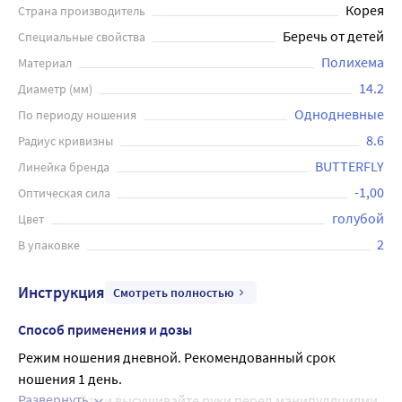
Корея
Страна производитель
Беречь от детей
Специальные свойства
Полихема
Материал
14.2
Диаметр (мм)
Однодневные
По периоду ношения
8.6
Радиус кривизны
BUTTERFLY
Линейка бренда
-1,00
Оптическая сила
голубой
Цвет
2
В упаковке
Инструкция
Смотреть полностью
Способ применения и дозы
Режим ношения дневной. Рекомендованный срок 
ношения 1 день.
Развернуть
Всегда мойте и высушивайте руки перед манипуляциями 