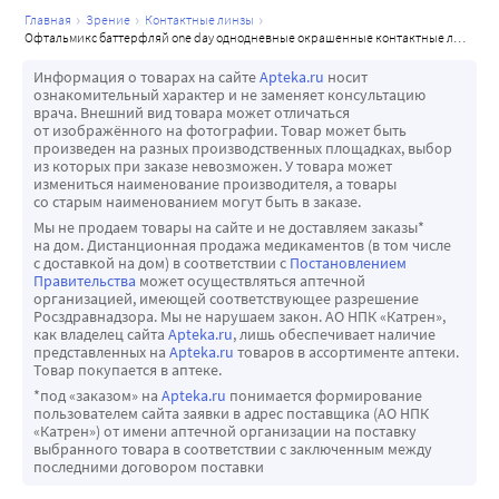
шт./aqua blue
шт./green
шт./grey
главная
зрение
контактные линзы
офтальмикс баттерфляй one day однодневные окрашенные контактные линзы 8,6/14,2/-1,00/ 2 шт./aqua blue
Информация о товарах на сайте
Apteka.ru
носит
ознакомительный характер и не заменяет консультацию
врача. Внешний вид товара может отличаться
от изображённого на фотографии. Товар может быть
произведен на разных производственных площадках, выбор
из которых при заказе невозможен. У товара может
измениться наименование производителя, а товары
со старым наименованием могут быть в заказе.
Мы не продаем товары на сайте и не доставляем заказы*
на дом. Дистанционная продажа медикаментов (в том числе
с доставкой на дом) в соответствии с
Постановлением
Правительства
может осуществляться аптечной
организацией, имеющей соответствующее разрешение
Росздравнадзора. Мы не нарушаем закон. АО НПК «Катрен»,
как владелец сайта
Apteka.ru
, лишь обеспечивает наличие
представленных на
Apteka.ru
товаров в ассортименте аптеки.
Товар покупается в аптеке.
*под «заказом» на
Apteka.ru
понимается формирование
пользователем сайта заявки в адрес поставщика (АО НПК
«Катрен») от имени аптечной организации на поставку
выбранного товара в соответствии с заключенным между
последними договором поставки