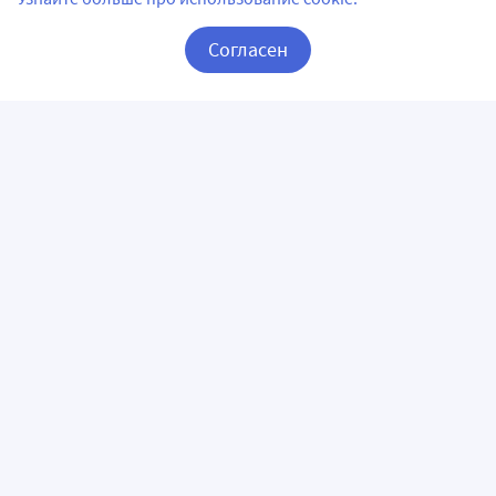
Согласен
Корзина
Вход / Регистрация
ПРИЛОЖЕНИЯ
СЛЕДИТЕ ЗА НАМИ
ГОРЯЧАЯ ЛИНИЯ
О КОМПАНИИ