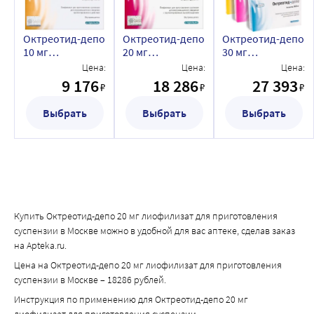
характерна для данного состояния, что, в свою очередь, 
приводит к улучшению качества жизни больного. 
Октреотид-депо
Октреотид-депо
Октреотид-депо
Одновременно происходит уменьшение сопутствующих 
10 мг
20 мг
30 мг
лиофилизат для
лиофилизат для
лиофилизат для
нарушений электролитного баланса, например, 
Цена:
Цена:
Цена:
приготовления
приготовления
приготовления
9 176
18 286
27 393
гипокалиемии, что позволяет отменить энтеральное и 
₽
₽
₽
суспензии
суспензии
суспензии
парентеральное введение жидкости и электролитов. По 
Выбрать
Выбрать
Выбрать
данным компьютерной томографии у некоторых 
больных происходит замедление или остановка 
прогрессирования опухоли, и даже уменьшение ее 
размеров, особенно метастазов в печень. Клиническое 
улучшение обычно сопровождается уменьшением 
(вплоть до нормальных значений) концентрации 
Купить Октреотид-депо 20 мг лиофилизат для приготовления
вазоактивного интестинального пептида (ВИП) в плазме.
суспензии в Москве можно в удобной для вас аптеке, сделав заказ
на Apteka.ru.
Цена на Октреотид-депо 20 мг лиофилизат для приготовления
суспензии в Москве – 18286 рублей.
Инструкция по применению для Октреотид-депо 20 мг
лиофилизат для приготовления суспензии