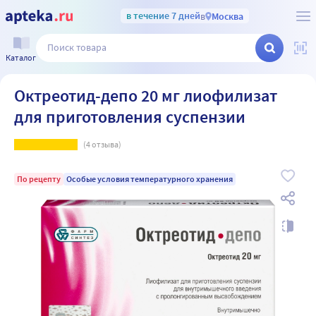
в течение 7 дней
в
Москва
Каталог
Октреотид-депо 20 мг лиофилизат
для приготовления суспензии
(
4
отзыва)
По рецепту
Особые условия температурного хранения