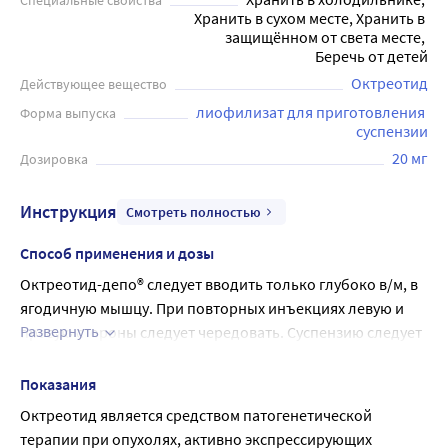
Специальные свойства
Хранить в сухом месте, Хранить в 
защищённом от света месте, 
Беречь от детей
Октреотид
Действующее вещество
лиофилизат для приготовления 
Форма выпуска
суспензии
20 мг
Дозировка
Инструкция
Смотреть полностью
Способ применения и дозы
Октреотид-депо® следует вводить только глубоко в/м, в 
ягодичную мышцу. При повторных инъекциях левую и 
Развернуть
правую стороны следует чередовать. Суспензию следует 
готовить непосредственно перед инъекцией. В день 
инъекции флакон с препаратом и ампулу с 
Показания
растворителем можно держать при комнатной 
Октреотид является средством патогенетической 
температуре.
терапии при опухолях, активно экспрессирующих 