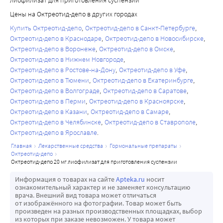
Цены на Октреотид-депо в других городах
Купить Октреотид-депо
Октреотид-депо в Санкт-Петербурге
Октреотид-депо в Краснодаре
Октреотид-депо в Новосибирске
Октреотид-депо в Воронеже
Октреотид-депо в Омске
Октреотид-депо в Нижнем Новгороде
Октреотид-депо в Ростове-на-Дону
Октреотид-депо в Уфе
Октреотид-депо в Тюмени
Октреотид-депо в Екатеринбурге
Октреотид-депо в Волгограде
Октреотид-депо в Саратове
Октреотид-депо в Перми
Октреотид-депо в Красноярске
Октреотид-депо в Казани
Октреотид-депо в Самаре
Октреотид-депо в Челябинске
Октреотид-депо в Ставрополе
Октреотид-депо в Ярославле
главная
лекарственные средства
гормональные препараты
октреотид-депо
октреотид-депо 20 мг лиофилизат для приготовления суспензии
Информация о товарах на сайте
Apteka.ru
носит
ознакомительный характер и не заменяет консультацию
врача. Внешний вид товара может отличаться
от изображённого на фотографии. Товар может быть
произведен на разных производственных площадках, выбор
из которых при заказе невозможен. У товара может