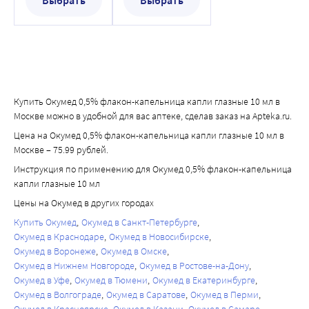
Выбрать
Выбрать
Купить Окумед 0,5% флакон-капельница капли глазные 10 мл в
Москве можно в удобной для вас аптеке, сделав заказ на Apteka.ru.
Цена на Окумед 0,5% флакон-капельница капли глазные 10 мл в
Москве – 75.99 рублей.
Инструкция по применению для Окумед 0,5% флакон-капельница
капли глазные 10 мл
Цены на Окумед в других городах
Купить Окумед
Окумед в Санкт-Петербурге
Окумед в Краснодаре
Окумед в Новосибирске
Окумед в Воронеже
Окумед в Омске
Окумед в Нижнем Новгороде
Окумед в Ростове-на-Дону
Окумед в Уфе
Окумед в Тюмени
Окумед в Екатеринбурге
Окумед в Волгограде
Окумед в Саратове
Окумед в Перми