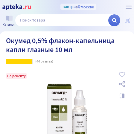
завтра
в
Москве
Каталог
Окумед 0,5% флакон-капельница
капли глазные 10 мл
(
44
отзыва)
По рецепту