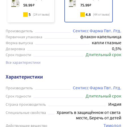
59
.99
₽
75
.99
₽
5
4.8
(
24
отзыва)
(
44
отзыва)
Сентисс Фарма Пвт. Лтд.
Производитель
флакон-капельница
Первичная упаковка
капли глазные
Форма выпуска
0,5%
Дозировка
Длительный срок
Срок годности
Все характеристики
Характеристики
Сентисс Фарма Пвт. Лтд.
Производитель
Длительный срок
Срок годности
Индия
Страна производитель
Хранить в защищённом от света 
Специальные свойства
месте, Беречь от детей
Тимолол
Действующее вещество