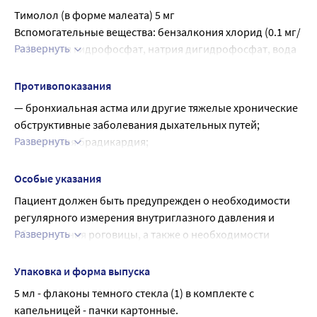
закрытоугольной глаукоме (в качестве дополнительного 
Тимолол (в форме малеата) 5 мг
может изменить дозу или временно отменить препарат.
средства в комбинации с миотиками);
Вспомогательные вещества: бензалкония хлорид (0.1 мг/
— врожденная глаукома (при недостаточности прочих 
Развернуть
мл), натрия гидрофосфат, натрия дигидрофосфат, вода 
терапевтических мер).
д/и.
Противопоказания
— бронхиальная астма или другие тяжелые хронические 
обструктивные заболевания дыхательных путей;
Развернуть
— синусовая брадикардия;
— AV-блокада II и III степени;
— острая сердечная недостаточность;
Особые указания
— тяжелая хроническая сердечная недостаточность (III и 
Пациент должен быть предупрежден о необходимости 
IV функциональный класс по классификации NYHA);
регулярного измерения внутриглазного давления и 
— кардиогенный шок;
Развернуть
обследования роговицы, а также о необходимости 
— аллергические реакции с генерализованными 
прекратить применение препарата и обратиться к врачу 
кожными высыпаниями;
при возникновении побочных эффектов.
Упаковка и форма выпуска
— атрофический ринит;
При ношении мягких контактных линз не следует 
5 мл - флаконы темного стекла (1) в комплекте с 
— дистрофические заболевания роговицы;
применять глазные капли Окумед, т.к. входящий в их 
капельницей - пачки картонные.
— период новорожденности;