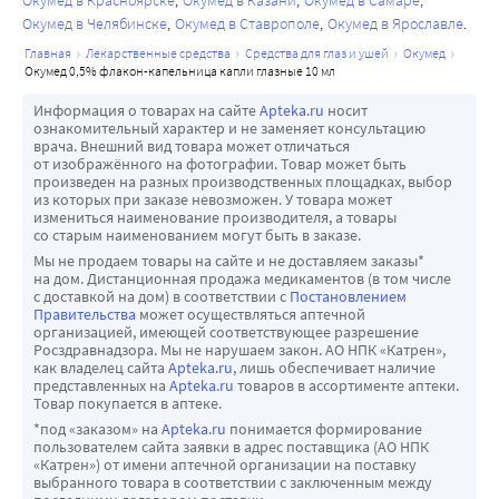
Окумед в Красноярске
Окумед в Казани
Окумед в Самаре
Окумед в Челябинске
Окумед в Ставрополе
Окумед в Ярославле
главная
лекарственные средства
средства для глаз и ушей
окумед
окумед 0,5% флакон-капельница капли глазные 10 мл
Информация о товарах на сайте
Apteka.ru
носит
ознакомительный характер и не заменяет консультацию
врача. Внешний вид товара может отличаться
от изображённого на фотографии. Товар может быть
произведен на разных производственных площадках, выбор
из которых при заказе невозможен. У товара может
измениться наименование производителя, а товары
со старым наименованием могут быть в заказе.
Мы не продаем товары на сайте и не доставляем заказы*
на дом. Дистанционная продажа медикаментов (в том числе
с доставкой на дом) в соответствии с
Постановлением
Правительства
может осуществляться аптечной
организацией, имеющей соответствующее разрешение
Росздравнадзора. Мы не нарушаем закон. АО НПК «Катрен»,
как владелец сайта
Apteka.ru
, лишь обеспечивает наличие
представленных на
Apteka.ru
товаров в ассортименте аптеки.
Товар покупается в аптеке.
*под «заказом» на
Apteka.ru
понимается формирование
пользователем сайта заявки в адрес поставщика (АО НПК
«Катрен») от имени аптечной организации на поставку
выбранного товара в соответствии с заключенным между