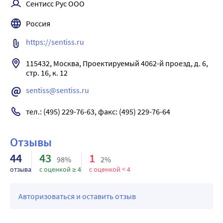
Сентисс Рус ООО
В незначительном количестве поступает в системный 
кровоток путем абсорбции через сосуды конъюнктивы, 
Россия
слизистой носа и слезного тракта.
Выведение
https://sentiss.ru
Метаболиты тимолола выводятся преимущественно 
115432, Москва, Проектируемый 4062-й проезд, д. 6, 
почками.
стр. 16, к. 12
Фармакокинетика в особых клинических случаях
У новорожденных и детей младшего возраста Cmax в 
sentiss@sentiss.ru
плазме крови существенно превышает таковую у 
тел.: (495) 229-76-63, факс: (495) 229-76-64
взрослых.
Отзывы
44
43
1
98%
2%
отзыва
с оценкой ≥ 4
с оценкой < 4
Авторизоваться и оставить отзыв