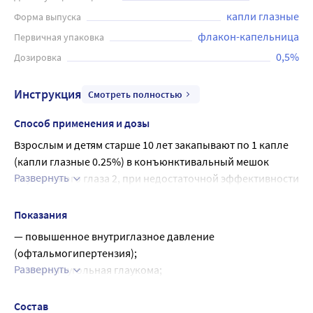
капли глазные
Форма выпуска
флакон-капельница
Первичная упаковка
0,5%
Дозировка
Инструкция
Смотреть полностью
Способ применения и дозы
Взрослым и детям старше 10 лет закапывают по 1 капле 
(капли глазные 0.25%) в конъюнктивальный мешок 
Развернуть
пораженного глаза 2, при недостаточной эффективности 
- по 1 капле (капли глазные 0.5%) 2 При нормализации 
внутриглазного давления поддерживающая доза - 1 
Показания
капля (капли глазные 0.25%) 1 раз/
— повышенное внутриглазное давление 
Детям до 10 лет назначают по 1 капле (капли глазные 
(офтальмогипертензия);
0.25%) 2
Развернуть
— открытоугольная глаукома;
Препарат предназначен для длительного постоянного 
— вторичная глаукома;
применения.
— для снижения внутриглазного давления при 
Состав
Пациент должен быть предупрежден, что только врач 