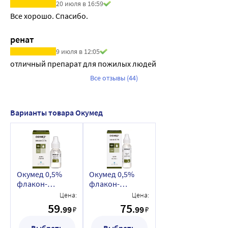
20 июля в 16:59
Все хорошо. Спасибо.
ренат
9 июля в 12:05
отличный препарат для пожилых людей
Все отзывы (44)
Варианты товара Окумед
Окумед 0,5%
Окумед 0,5%
флакон-
флакон-
капельница
капельница
Цена:
Цена:
капли глазные 5
капли глазные
59
75
.99
.99
₽
₽
мл
10 мл