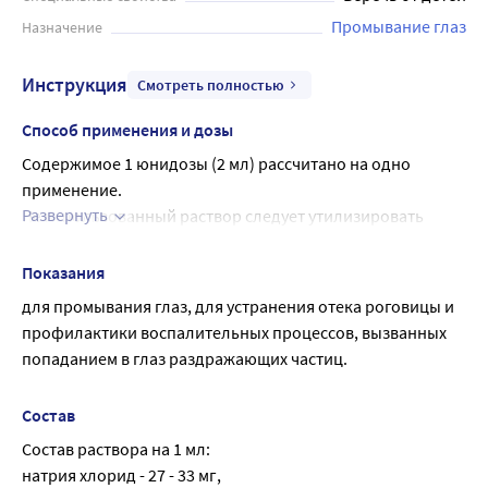
проконсультироваться с врачом.
Промывание глаз
Назначение
Инструкция
Смотреть полностью
Способ применения и дозы
Содержимое 1 юнидозы (2 мл) рассчитано на одно 
применение.
Развернуть
Не использованный раствор следует утилизировать 
сразу после применения.
Методика закапывания раствора
Показания
Одну юнидозу отделить от остальных и открыть ее, 
для промывания глаз, для устранения отека роговицы и 
повернув крышку.
профилактики воспалительных процессов, вызванных 
Запрокинуть голову и промыть глаз раствором, слегка 
попаданием в глаз раздражающих частиц.
нажимая на юнидозу.
Рекомендуемая длительность промывки - не менее 2 
Состав
минут.
Состав раствора на 1 мл:
Повторить процедуру со следующей юнидозой при 
натрия хлорид - 27 - 33 мг,
необходимости для полного устранения загрязнения и 