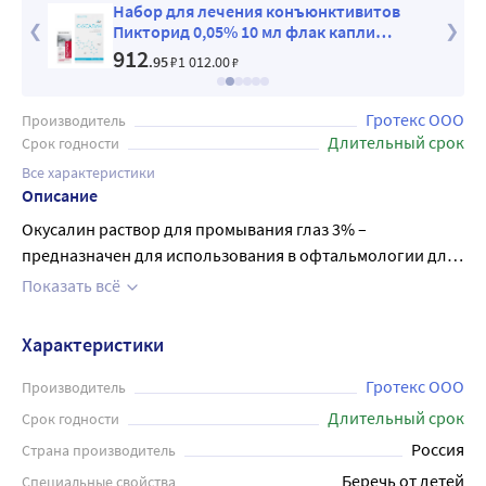
лаз
Набор для лечения конъюнктивитов
Пикторид 0,05% 10 мл флак капли
глазные + Окусалин р-р д/промывания
912
.95
₽
1 012
.00
₽
глаз 3% 2 мл №10 юнидоз
Гротекс ООО
Производитель
Длительный срок
Срок годности
Все характеристики
Описание
Окусалин раствор для промывания глаз 3% –
предназначен для использования в офтальмологии для
промывания глаз, для устранения отека роговицы и
Показать всё
профилактики воспалительных процессов, вызванных
попаданием в глаз раздражающих частиц. Раствор
Характеристики
представляет собой стерильный раствор натрия
хлорида. Раствор не содержит консервантов, поэтому
Гротекс ООО
Производитель
отсутствует нежелательное токсическое действие на
Длительный срок
Срок годности
ткани глаза. Возможно длительное применение данного
Россия
Страна производитель
раствора. Перед применением рекомендуется
Беречь от детей
Специальные свойства