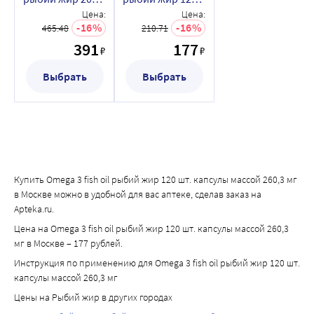
шт. капсулы
шт. капсулы
Цена:
Цена:
массой 260,3 мг/
массой 260,3 мг
16
16
465.48
210.71
банка
391
177
₽
₽
Выбрать
Выбрать
Купить Omega 3 fish oil рыбий жир 120 шт. капсулы массой 260,3 мг
в Москве можно в удобной для вас аптеке, сделав заказ на
Apteka.ru.
Цена на Omega 3 fish oil рыбий жир 120 шт. капсулы массой 260,3
мг в Москве – 177 рублей.
Инструкция по применению для Omega 3 fish oil рыбий жир 120 шт.
капсулы массой 260,3 мг
Цены на Рыбий жир в других городах