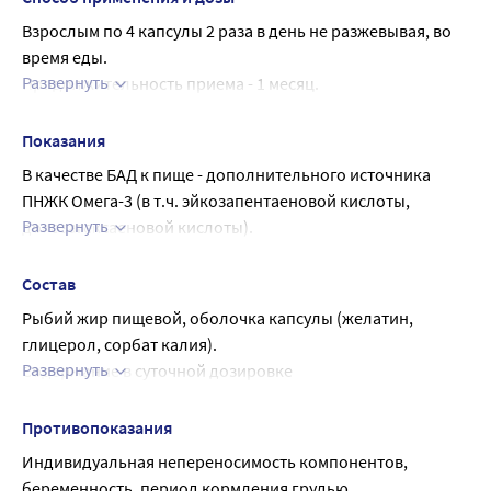
Взрослым по 4 капсулы 2 раза в день не разжевывая, во 
время еды.
Развернуть
Продолжительность приема - 1 месяц.
При необходимости прием можно повторить.
Показания
В качестве БАД к пище - дополнительного источника 
ПНЖК Омега-3 (в т.ч. эйкозапентаеновой кислоты, 
Развернуть
докозагексаеновой кислоты).
• для улучшения памяти и концентрации внимания
• для снижения риска возникновения и развития 
Состав
катаракты, ВДС (возрастной дегенерации сетчатки)
Рыбий жир пищевой, оболочка капсулы (желатин, 
• при повышенном уровне холестерина в крови
глицерол, сорбат калия).
• для улучшения состояния сосудов
Развернуть
Содержание в суточной дозировке
• для повышения иммунитета
Компонент Количество, не менее
• для улучшения состояния слизистых оболочек
Омега-3 жирные кислоты, в т.ч. 560 мг
Противопоказания
• при воспалительных процессах и боли в суставах
Эйкозапентаеновая кислота 128 мг
Индивидуальная непереносимость компонентов, 
• для улучшения кровоснабжения репродуктивных 
Докозагексаеновая кислота 240 мг
беременность, период кормления грудью.
органов