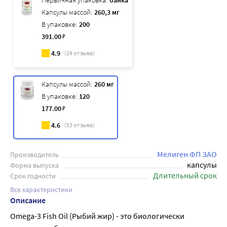
Первичная упаковка:
банка
Капсулы массой:
260,3 мг
В упаковке:
200
391
.00
₽
4.9
(
24
отзыва)
Капсулы массой:
260 мг
В упаковке:
120
177
.00
₽
4.6
(
53
отзыва)
Мелиген ФП ЗАО
Производитель
капсулы
Форма выпуска
Длительный срок
Срок годности
Все характеристики
Описание
Omega-3 Fish Oil (Рыбий жир) - это биологически