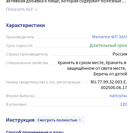
активная добавка к пище, которая содержит полезные
жирные кислоты, такие как эйкозапентаеновая кислота
Показать всё
(EPA) и докозагексаеновая кислота (DHA), которые
помогают поддерживать здоровье сердца, мозга и глаз.
Характеристики
Каждая упаковка содержит 120 капсул массой 260,3 мг.
Рекомендуется принимать по 4 капсулы 2 раза в день во
Мелиген ФП ЗАО
Производитель
время еды. Omega-3 Fish Oil (Рыбий жир) - это простой и
Длительный срок
Срок годности
эффективный способ улучшить здоровье и получить
Россия
Страна производитель
полезные жирные кислоты, которые Ваш организм
Хранить в сухом месте, Хранить в 
Специальные свойства
нуждается в ежедневной жизни.
защищённом от света месте, 
Беречь от детей
RU.77.99.32.003.Е.
Номер свидетельства о гос. регистрации
002506.06.17
капсулы
Форма выпуска
120
В упаковке
Инструкция
Смотреть полностью
Способ применения и дозы