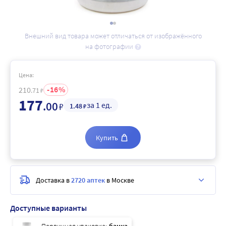
Внешний вид товара может отличаться от изображённого
на фотографии
Цена:
16
210
.71
₽
177
.00
за 1 ед.
₽
1
.48
₽
Купить
Доставка в
2720 аптек
в Москве
Доступные варианты