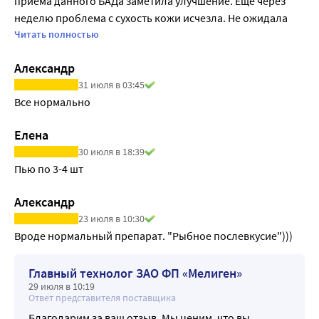
приема данного БАДа заметила улучшение. Ещё через 
неделю проблема с сухость кожи исчезла. Не ожидала 
такого быстрого эффекта. Закажу ещё. Принимала 
Читать полностью
строго по инструкции.
Александр
31 июля в 03:45
Все нормально
Елена
30 июля в 18:39
Пью по 3-4 шт
Александр
23 июля в 10:30
Вроде нормальный препарат. "Рыбное послевкусие")))
Главный технолог ЗАО ФП «Мелиген»
29 июля в 10:19
Ответ представителя поставщика
Благодарим за ваш отзыв. Мы ценим, что вы