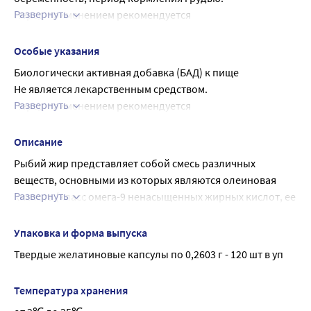
Развернуть
Перед применением рекомендуется 
• для уменьшения выраженности симптомов менопаузы
проконсультироваться с врачом.
• для сохранения упругости и эластичности кожи
Особые указания
Биологически активная добавка (БАД) к пище
Не является лекарственным средством.
Развернуть
Перед применением рекомендуется 
проконсультироваться с врачом.
Описание
Рыбий жир представляет собой смесь различных 
веществ, основными из которых являются олеиновая 
Развернуть
кислота (класс омега-9 ненасыщенных жирных кислот, ее 
содержится 70%), пальмитиновая насыщенная жирная 
кислота (25%), полиненасыщенные жирные кислоты 
Упаковка и форма выпуска
Омега-3 (линоленовая, эйкозапентаеновая и 
Твердые желатиновые капсулы по 0,2603 г - 120 шт в уп
докозагексаеновая) и Омега-6 (линолевая и 
арахидоновая кислоты), витамины А и Д.
Температура хранения
Наибольшую ценность из них представляют 