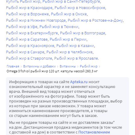
Купить Рыбий жир
Рыбий жир в Санкт-Петербурге
Рыбий жир в Краснодаре
Рыбий жир в Новосибирске
Рыбий жир в Воронеже
Рыбий жир в Омске
Рыбий жир в Нижнем Новгороде
Рыбий жир в Ростове-на-Дону
Рыбий жир в Уфе
Рыбий жир в Тюмени
Рыбий жир в Екатеринбурге
Рыбий жир в Волгограде
Рыбий жир в Саратове
Рыбий жир в Перми
Рыбий жир в Красноярске
Рыбий жир в Казани
Рыбий жир в Самаре
Рыбий жир в Челябинске
Рыбий жир в Ставрополе
Рыбий жир в Ярославле
главная
витамины и добавки
витамины
рыбий жир
omega 3 fish oil рыбий жир 120 шт. капсулы массой 260,3 мг
Информация о товарах на сайте
Apteka.ru
носит
ознакомительный характер и не заменяет консультацию
врача. Внешний вид товара может отличаться
от изображённого на фотографии. Товар может быть
произведен на разных производственных площадках, выбор
из которых при заказе невозможен. У товара может
измениться наименование производителя, а товары
со старым наименованием могут быть в заказе.
Мы не продаем товары на сайте и не доставляем заказы*
на дом. Дистанционная продажа медикаментов (в том числе
с доставкой на дом) в соответствии с
Постановлением