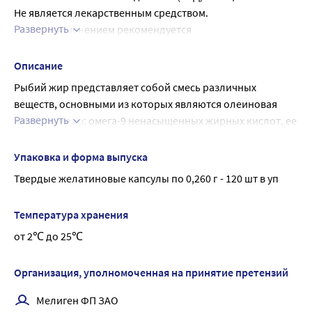
Не является лекарственным средством.
Развернуть
Перед применением рекомендуется 
проконсультироваться с врачом.
Описание
Рыбий жир представляет собой смесь различных 
веществ, основными из которых являются олеиновая 
Развернуть
кислота (класс омега-9 ненасыщенных жирных кислот, ее 
содержится 70%), пальмитиновая насыщенная жирная 
кислота (25%), полиненасыщенные жирные кислоты 
Упаковка и форма выпуска
Омега-3 (линоленовая, эйкозапентаеновая и 
Твердые желатиновые капсулы по 0,260 г - 120 шт в уп
докозагексаеновая) и Омега-6 (линолевая и 
арахидоновая кислоты), витамины А и Д.
Температура хранения
Наибольшую ценность из них представляют 
от 2℃ до 25℃
полиненасыщенные жирные кислоты (ПНЖК) группы 
Омега-3. Они необходимы для активной работы мозга и 
нервной системы (проведения нервных импульсов), 
Организация, уполномоченная на принятие претензий
положительно влияют на работу сердца, уменьшают 
Мелиген ФП ЗАО
количество вредного холестерина, снижают риск 