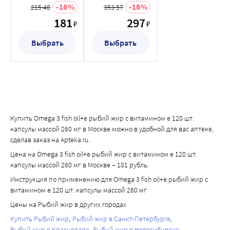
120 шт. капсулы
200 шт. капсулы
16
16
215.48
353.57
массой 260 мг
массой 260 мг
181
297
₽
₽
Выбрать
Выбрать
Купить Omega 3 fish oil+e рыбий жир с витамином е 120 шт.
капсулы массой 260 мг в Москве можно в удобной для вас аптеке,
сделав заказ на Apteka.ru.
Цена на Omega 3 fish oil+e рыбий жир с витамином е 120 шт.
капсулы массой 260 мг в Москве – 181 рубль.
Инструкция по применению для Omega 3 fish oil+e рыбий жир с
витамином е 120 шт. капсулы массой 260 мг
Цены на Рыбий жир в других городах
Купить Рыбий жир
Рыбий жир в Санкт-Петербурге
Рыбий жир в Краснодаре
Рыбий жир в Новосибирске