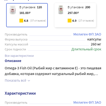
В упаковке:
120
В упаковке:
200
181
.00
₽
297
.00
₽
4.8
4.9
(
37
отзывов)
(
27
отзывов)
Мелиген ФП ЗАО
Производитель
капсулы
Форма выпуска
260 мг
Капсулы массой
Длительный срок
Срок годности
Все характеристики
Описание
Omega-3 Fish Oil (Рыбий жир с витамином Е) - это пищевая
добавка, которая содержит натуральный рыбий жир,
богатый полезными Омега-3 жирными кислотами и
Показать всё
витамином Е. Эти компоненты способствуют укреплению
сердечно-сосудистой системы, помогают снижать
Характеристики
уровень холестерина в крови, улучшают работу мозга и
нервной системы, уменьшают риск возникновения
Мелиген ФП ЗАО
Производитель