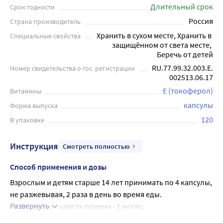
заболеваний, связанных с воспалением. Пищевые
Длительный срок
Срок годности
капсулы содержат 260 мг рыбьего жира и 120
Россия
Страна производитель
витаминных капсул в упаковке. Omega-3 Fish Oil (Рыбий
Хранить в сухом месте, Хранить в 
Специальные свойства
жир с витамином Е) не является лекарством и не
защищённом от света месте, 
заменяет полноценного питания, но может
Беречь от детей
использоваться как дополнительный источник полезных
RU.77.99.32.003.Е.
Номер свидетельства о гос. регистрации
веществ при необходимости.
002513.06.17
Е (токоферол)
Витамины
капсулы
Форма выпуска
120
В упаковке
Инструкция
Смотреть полностью
Способ применения и дозы
Взрослым и детям старше 14 лет принимать по 4 капсулы, 
не разжевывая, 2 раза в день во время еды.
Развернуть
Продолжительность приема - 1 месяц.
При необходимости прием можно повторить.