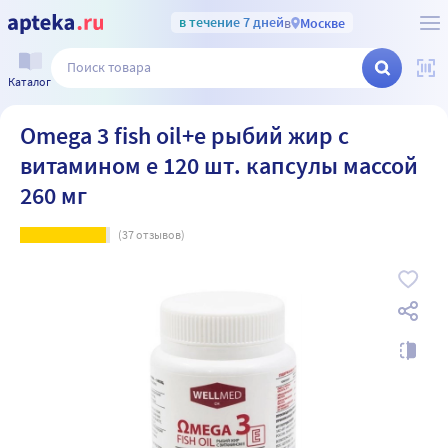
в течение 7 дней
в
Москве
Каталог
Omega 3 fish oil+e рыбий жир с
витамином е 120 шт. капсулы массой
260 мг
(
37
отзывов)