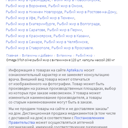
Рыбий жир в Воронеже
Рыбий жир в Омске
Рыбий жир в Нижнем Новгороде
Рыбий жир в Ростове-на-Дону
Рыбий жир в Уфе
Рыбий жир в Тюмени
Рыбий жир в Екатеринбурге
Рыбий жир в Волгограде
Рыбий жир в Саратове
Рыбий жир в Перми
Рыбий жир в Красноярске
Рыбий жир в Казани
Рыбий жир в Самаре
Рыбий жир в Челябинске
Рыбий жир в Ставрополе
Рыбий жир в Ярославле
главная
витамины и добавки
витамины
рыбий жир
omega 3 fish oil+e рыбий жир с витамином е 120 шт. капсулы массой 260 мг
Информация о товарах на сайте
Apteka.ru
носит
ознакомительный характер и не заменяет консультацию
врача. Внешний вид товара может отличаться
от изображённого на фотографии. Товар может быть
произведен на разных производственных площадках, выбор
из которых при заказе невозможен. У товара может
измениться наименование производителя, а товары
со старым наименованием могут быть в заказе.
Мы не продаем товары на сайте и не доставляем заказы*
на дом. Дистанционная продажа медикаментов (в том числе
с доставкой на дом) в соответствии с
Постановлением
Правительства
может осуществляться аптечной
организацией, имеющей соответствующее разрешение