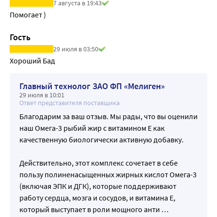
7 августа в 19:43
нервов и мускулов, снимает судороги ног, укрепляет 
Помогает )
стенки капилляров, предотвращает анемию, полезен 
для женского здоровья.
Гость
29 июля в 03:50
Хороший Бад
Главный технолог ЗАО ФП «Мелиген»
29 июля в 10:01
Ответ представителя поставщика
Благодарим за ваш отзыв. Мы рады, что вы оценили
наш Омега-3 рыбий жир с витамином Е как
качественную биологически активную добавку.
Действительно, этот комплекс сочетает в себе
пользу полиненасыщенных жирных кислот Омега-3
(включая ЭПК и ДГК), которые поддерживают
работу сердца, мозга и сосудов, и витамина Е,
который выступает в роли мощного анти
…