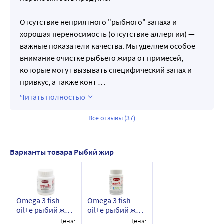
Отсутствие неприятного "рыбного" запаха и
хорошая переносимость (отсутствие аллергии) —
важные показатели качества. Мы уделяем особое
внимание очистке рыбьего жира от примесей,
которые могут вызывать специфический запах и
привкус, а также конт
…
Читать полностью
Все отзывы (37)
Варианты товара Рыбий жир
Omega 3 fish
Omega 3 fish
oil+e рыбий жир
oil+e рыбий жир
с витамином е
с витамином е
Цена:
Цена: