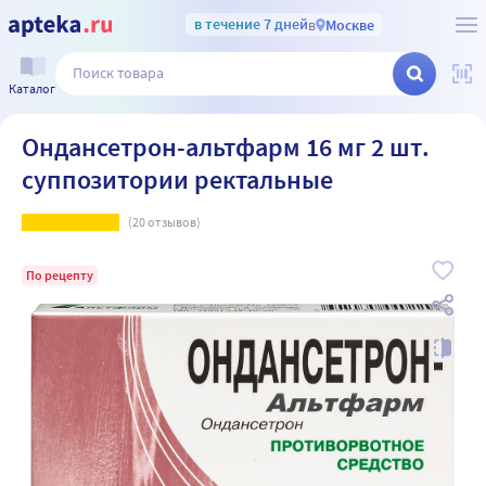
в течение 7 дней
в
Москве
Каталог
Ондансетрон-альтфарм 16 мг 2 шт.
суппозитории ректальные
(
20
отзывов)
По рецепту