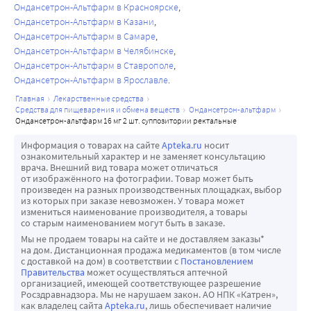
Ондансетрон-Альтфарм в Красноярске
Ондансетрон-Альтфарм в Казани
Ондансетрон-Альтфарм в Самаре
Ондансетрон-Альтфарм в Челябинске
Ондансетрон-Альтфарм в Ставрополе
Ондансетрон-Альтфарм в Ярославле
главная
лекарственные средства
средства для пищеварения и обмена веществ
ондансетрон-альтфарм
ондансетрон-альтфарм 16 мг 2 шт. суппозитории ректальные
Информация о товарах на сайте
Apteka.ru
носит
ознакомительный характер и не заменяет консультацию
врача. Внешний вид товара может отличаться
от изображённого на фотографии. Товар может быть
произведен на разных производственных площадках, выбор
из которых при заказе невозможен. У товара может
измениться наименование производителя, а товары
со старым наименованием могут быть в заказе.
Мы не продаем товары на сайте и не доставляем заказы*
на дом. Дистанционная продажа медикаментов (в том числе
с доставкой на дом) в соответствии с
Постановлением
Правительства
может осуществляться аптечной
организацией, имеющей соответствующее разрешение
Росздравнадзора. Мы не нарушаем закон. АО НПК «Катрен»,
как владелец сайта
Apteka.ru
, лишь обеспечивает наличие