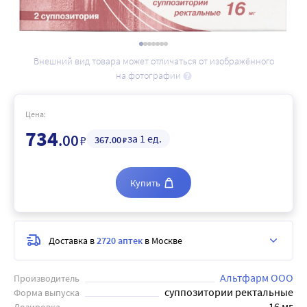
Внешний вид товара может отличаться от изображённого
на фотографии
Цена:
734
.00
за 1 ед.
₽
367
.00
₽
Купить
Доставка в
2720 аптек
в Москве
Альтфарм ООО
Производитель
суппозитории ректальные
Форма выпуска
16 мг