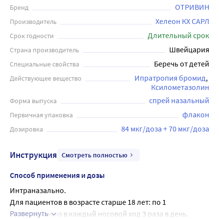
имеются противопоказания. Перед применением
ОТРИВИН
Бренд
рекомендуется проконсультироваться с врачом.
Хелеон КХ САРЛ
Производитель
Длительный срок
Срок годности
Швейцария
Страна производитель
Беречь от детей
Специальные свойства
Ипратропия бромид
Действующее вещество
Ксилометазолин
спрей назальный
Форма выпуска
флакон
Первичная упаковка
84 мкг/доза + 70 мкг/доза
Дозировка
Инструкция
Смотреть полностью
Способ применения и дозы
Интраназально.
Для пациентов в возрасте старше 18 лет: по 1 
Развернуть
впрыскиванию в каждый носовой ход 3 раза в день. 