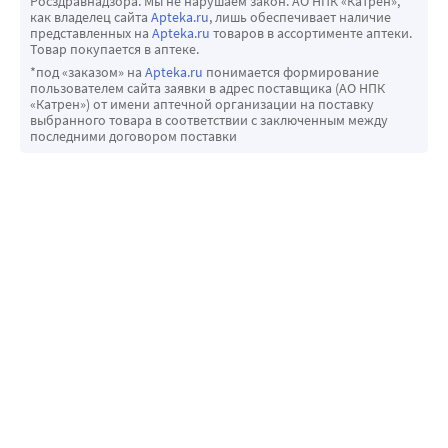
Росздравнадзора. Мы не нарушаем закон. АО НПК «Катрен»,
как владелец сайта
Apteka.ru
, лишь обеспечивает наличие
представленных на
Apteka.ru
товаров в ассортименте аптеки.
Товар покупается в аптеке.
*под «заказом» на
Apteka.ru
понимается формирование
пользователем сайта заявки в адрес поставщика (АО НПК
«Катрен») от имени аптечной организации на поставку
выбранного товара в соответствии с заключенным между
последними договором поставки