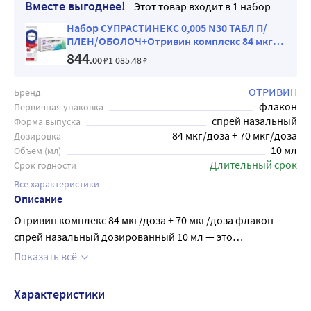
Вместе выгоднее!
Этот товар входит в 1 набор
Набор СУПРАСТИНЕКС 0,005 N30 ТАБЛ П/
ПЛЕН/ОБОЛОЧ+Отривин комплекс 84 мкг/
доза + 70 мкг/доза флакон спрей назальный
844
.00
₽
1 085
.48
₽
дозированный 1
ОТРИВИН
Бренд
флакон
Первичная упаковка
спрей назальный
Форма выпуска
84 мкг/доза + 70 мкг/доза
Дозировка
10 мл
Объем (мл)
Длительный срок
Срок годности
Все характеристики
Описание
Отривин комплекс 84 мкг/доза + 70 мкг/доза флакон
спрей назальный дозированный 10 мл — это
лекарственное средство, которое борется с 3
Показать всё
симптомами насморка: заложенностью носа, отеком и
течением из носа. Спрей начинает действовать через 5-10
Характеристики
минут и до 6-8 часов. Возможны аллергические реакции,