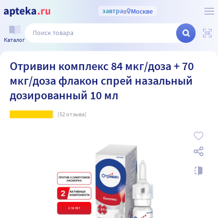
завтра
в
Москве
Каталог
Отривин комплекс 84 мкг/доза + 70
мкг/доза флакон спрей назальный
дозированный 10 мл
(
52
отзыва)