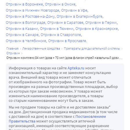
Отривин в Воронеже
Отривин в Омске
Отривин в Нижнем Новгороде
Отривин в Уфе
Отривин в Ростове-на-Дону
Отривин в Екатеринбурге
Отривин в Волгограде
Отривин в Саратове
Отривин в Перми
Отривин в Казани
Отривин в Тюмени
Отривин в Красноярске
Отривин в Самаре
Отривин в Ставрополе
Отривин в Челябинске
Отривин в Ярославле
главная
лекарственные средства
препараты для дыхательной системы
отривин
отривин комплекс 84 мкг/доза + 70 мкг/доза флакон спрей назальный дозированный 10 мл
Информация о товарах на сайте
Apteka.ru
носит
ознакомительный характер и не заменяет консультацию
врача. Внешний вид товара может отличаться
от изображённого на фотографии. Товар может быть
произведен на разных производственных площадках, выбор
из которых при заказе невозможен. У товара может
измениться наименование производителя, а товары
со старым наименованием могут быть в заказе.
Мы не продаем товары на сайте и не доставляем заказы*
на дом. Дистанционная продажа медикаментов (в том числе
с доставкой на дом) в соответствии с
Постановлением
Правительства
может осуществляться аптечной
организацией, имеющей соответствующее разрешение