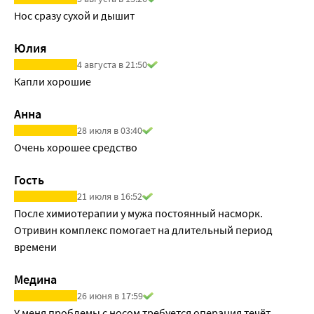
продолжаться не менее 1 часа.
Нос сразу сухой и дышит
Юлия
4 августа в 21:50
Капли хорошие
Анна
28 июля в 03:40
Очень хорошее средство
Гость
21 июля в 16:52
После химиотерапии у мужа постоянный насморк. 
Отривин комплекс помогает на длительный период 
времени
Медина
26 июня в 17:59
У меня проблемы с носом требуется операция течёт 