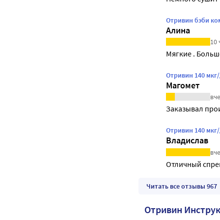
Отривин бэби ко
Алина
10 
Мягкие . Больш
Отривин 140 мкг/
Магомет
вче
Заказывал про
Отривин 140 мкг
Владислав
вче
Отличный спрей
Читать все отзывы 967
Отривин Инстру