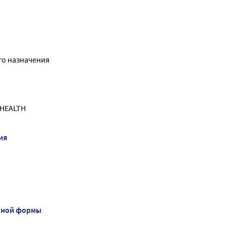
го назначения
HEALTH
ия
нной формы