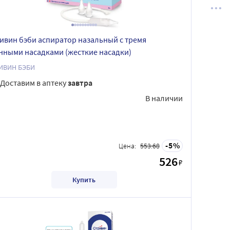
ивин бэби аспиратор назальный с тремя
нными насадками (жесткие насадки)
ИВИН БЭБИ
Доставим в аптеку
завтра
В наличии
5
Цена:
553.68
526
₽
Купить