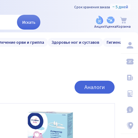
~ 5 дней
Срок хранения заказа
Искать
Акции
Уценка
Корзина
лечение орви и гриппа
Здоровье ног и суставов
Гигиена и уход
Аналоги