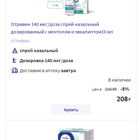
Отривин 140 мкг/доза спрей назальный
дозированный с ментолом и эвкалиптом10 мл
ОТРИВИН
спрей назальный
Дозировка 140 мкг/доза
Доставим в аптеку
завтра
В наличии
5
Цена:
218.95
208
₽
Купить