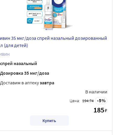
ивин 35 мкг/доза спрей назальный дозированный
мл (для детей)
ИВИН
спрей назальный
Дозировка 35 мкг/доза
Доставим в аптеку
завтра
В наличии
5
Цена:
194.74
185
₽
Купить