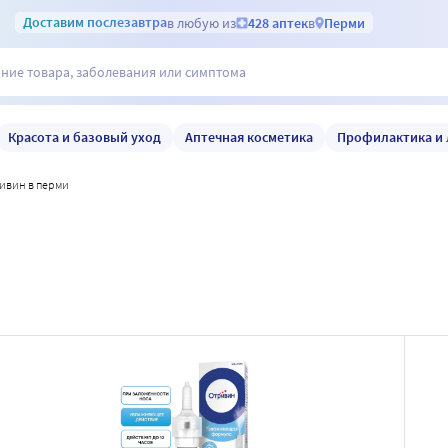
Доставим
послезавтра
в любую из
428 аптек
в
Перми
Красота и базовый уход
Аптечная косметика
Профилактика и 
ривин в перми