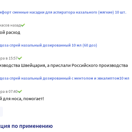
мфорт сменные насадки для аспиратора назального (мягкие) 10 шт.
часов назад
ой расход
доза спрей назальный дозированный 10 мл (60 доз)
ра в 15:57
изводства Швейцария, а прислали Российского производства
/доза спрей назальный дозированный с ментолом и эвкалиптом10 мл
ра в 07:40
 для носа, помогает!
кция по применению