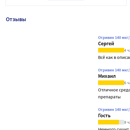
Отзывы
Отривин 140 мкг
Сергей
4 ч
Всё как в опис
Отривин 140 мкг
Михаил
6 ч
Отличное средс
препараты
Отривин 140 мкг/
Гость
8 ч
Немного сушит