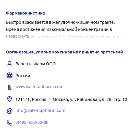
умственную и физическую работоспособность. 
Способствует нормализации содержания гамма-
Фармакокинетика
аминомасляной кислоты при хронической алкогольной 
Быстро всасывается в желудочно-кишечном тракте. 
интоксикации и последующей отмене этанола. 
Время достижения максимальной концентрации в 
Проявляет анальгезирующее действие. Способен 
Развернуть
плазме крови составляет 1 ч. Наибольшие концентрации 
ингибировать реакции ацетилирования, участвующие в 
создаются в печени, почках, в стенке желудка, коже. 
механизмах инактивации новокаина и 
Проникает через гематоэнцефалический барьер. Не 
Организация, уполномоченная на принятие претензий
сульфаниламидов, благодаря чему достигается 
метаболизируется. Выводится в неизмененном виде в 
пролонгирование действия последних. Вызывает 
Валента Фарм ООО
течение 48 ч (67,5% от принятой дозы - с мочой, 28,5% - с 
торможение патологически повышенного пузырного 
калом).
Россия
рефлекса и тонуса детрузора.
www.valentapharm.com
121471, Россия, г. Москва, ул. Рябиновая, д. 26, стр. 10
info@valentapharm.com
8(495) 933-60-80