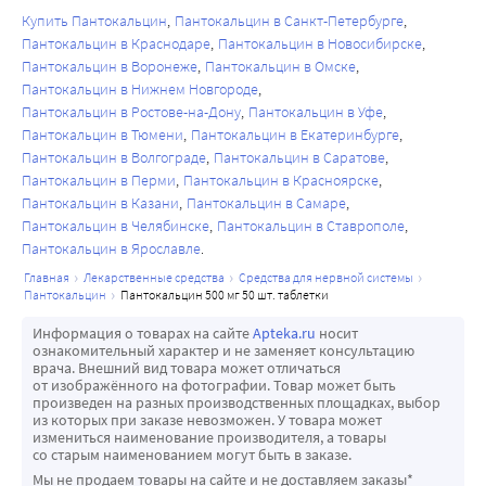
Купить Пантокальцин
Пантокальцин в Санкт-Петербурге
Пантокальцин в Краснодаре
Пантокальцин в Новосибирске
Пантокальцин в Воронеже
Пантокальцин в Омске
Пантокальцин в Нижнем Новгороде
Пантокальцин в Ростове-на-Дону
Пантокальцин в Уфе
Пантокальцин в Тюмени
Пантокальцин в Екатеринбурге
Пантокальцин в Волгограде
Пантокальцин в Саратове
Пантокальцин в Перми
Пантокальцин в Красноярске
Пантокальцин в Казани
Пантокальцин в Самаре
Пантокальцин в Челябинске
Пантокальцин в Ставрополе
Пантокальцин в Ярославле
главная
лекарственные средства
средства для нервной системы
пантокальцин
пантокальцин 500 мг 50 шт. таблетки
Информация о товарах на сайте
Apteka.ru
носит
ознакомительный характер и не заменяет консультацию
врача. Внешний вид товара может отличаться
от изображённого на фотографии. Товар может быть
произведен на разных производственных площадках, выбор
из которых при заказе невозможен. У товара может
измениться наименование производителя, а товары
со старым наименованием могут быть в заказе.
Мы не продаем товары на сайте и не доставляем заказы*