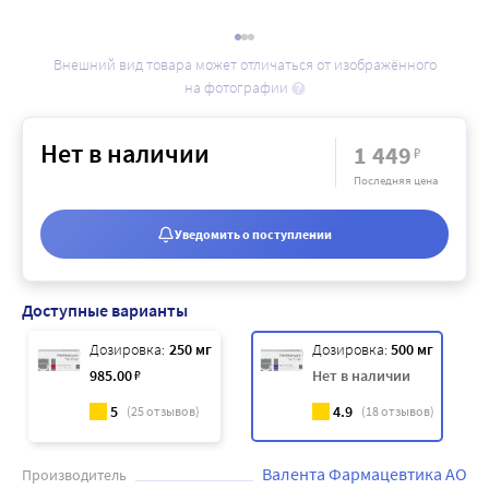
Внешний вид товара может отличаться от изображённого
на фотографии
Нет в наличии
1 449
₽
Последняя цена
Уведомить о поступлении
Доступные варианты
Дозировка:
250 мг
Дозировка:
500 мг
985
.00
₽
Нет в наличии
5
4.9
(
25
отзывов)
(
18
отзывов)
Валента Фармацевтика АО
Производитель