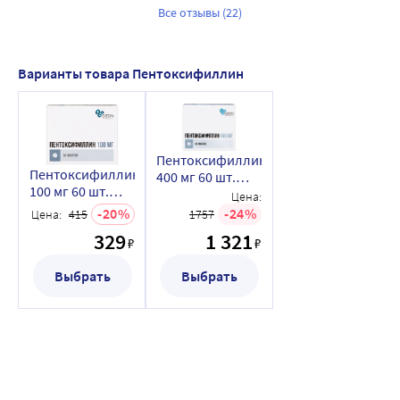
Все отзывы (22)
Варианты товара Пентоксифиллин
Пентоксифиллин
Пентоксифиллин
400 мг 60 шт.
100 мг 60 шт.
таблетки с
Цена:
таблетки
пролонгированным
20
24
Цена:
415
1757
кишечнорастворимые
высвобождением,
329
1 321
, покрытые
₽
₽
покрытые
пленочной
пленочной
оболочкой
Выбрать
Выбрать
оболочкой