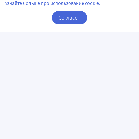
Узнайте больше про использование cookie.
Согласен
Корзина
Вход / Регистрация
ПРИЛОЖЕНИЯ
СЛЕДИТЕ ЗА НАМИ
ГОРЯЧАЯ ЛИНИЯ