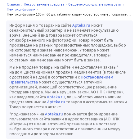
главная
лекарственные средства
сердечно-сосудистые препараты
пентоксифиллин
пентоксифиллин 100 мг 60 шт. таблетки кишечнорастворимые , покрытые пленочной оболочкой
Информация о товарах на сайте
Apteka.ru
носит
ознакомительный характер и не заменяет консультацию
врача. Внешний вид товара может отличаться
от изображённого на фотографии. Товар может быть
произведен на разных производственных площадках, выбор
из которых при заказе невозможен. У товара может
измениться наименование производителя, а товары
со старым наименованием могут быть в заказе.
Мы не продаем товары на сайте и не доставляем заказы*
на дом. Дистанционная продажа медикаментов (в том числе
с доставкой на дом) в соответствии с
Постановлением
Правительства
может осуществляться аптечной
организацией, имеющей соответствующее разрешение
Росздравнадзора. Мы не нарушаем закон. АО НПК «Катрен»,
как владелец сайта
Apteka.ru
, лишь обеспечивает наличие
представленных на
Apteka.ru
товаров в ассортименте аптеки.
Товар покупается в аптеке.
*под «заказом» на
Apteka.ru
понимается формирование
пользователем сайта заявки в адрес поставщика (АО НПК
«Катрен») от имени аптечной организации на поставку
выбранного товара в соответствии с заключенным между
последними договором поставки