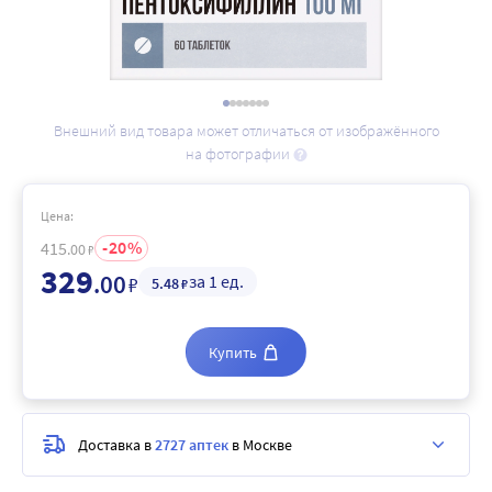
Внешний вид товара может отличаться от изображённого
на фотографии
Цена:
20
415
.00
₽
329
.00
за 1 ед.
₽
5
.48
₽
Купить
Доставка в
2727 аптек
в Москве