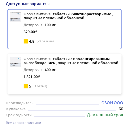
Доступные варианты
Форма выпуска:
таблетки кишечнорастворимые ,
покрытые пленочной оболочкой
Дозировка:
100 мг
329
.00
₽
4.8
(
22
отзыва)
Форма выпуска:
таблетки с пролонгированным
высвобождением, покрытые пленочной оболочкой
Дозировка:
400 мг
1 321
.00
₽
5
(
1
отзыв)
ОЗОН ООО
Производитель
60
В упаковке
Длительный срок
Срок годности
Все характеристики