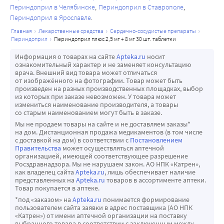
В настоящий момент нет достоверной информации о
Антигипертензивное действие индапамида связано с
Периндоприл в Челябинске
Периндоприл в Ставрополе
перед началом терапии периндоприлом, а также 
Ангионевротический отек, сопровождающийся отеком 
выделении индапамида или его метаболитов с
улучшением эластических свойств круп¬ных артерий,
Периндоприл в Ярославле
назначением периндоприла в низкой дозе с дальнейшим 
гортани, может привести к летальному исходу. Отек 
грудным молоком. У новорожденного может
уменьшением ОПСС. Индапамид уменьшает ГЛЖ, не
главная
лекарственные средства
сердечно-сосудистые препараты
постепенным ее увеличением.
языка, голосовых складок или гортани может привести к 
периндоприл
периндоприл плюс 2,5 мг + 8 мг 30 шт. таблетки
развиться повышенная чувствительность к
влияет на концентрацию липидов в плазме крови:
При артериальной гипертензии у пациентов с 
обструкции дыхательных путей. При появлении таких 
производным сульфонамида и гипокалиемия. Риск
триглицеридов, общего холестерина, ЛПНП, ЛПВП;
Информация о товарах на сайте
Apteka.ru
носит
гиповолемией или сниженной концентрацией солей на 
симптомов следует немедленно начать проводить 
для новорожденных/младенцев нельзя исключать.
углеводный обмен (в том числе у пациентов с
ознакомительный характер и не заменяет консультацию
фоне терапии диуретиками, диуретики должны быть 
соответствующую терапию, например, ввести подкожно 
врача. Внешний вид товара может отличаться
Индапамид близок по структуре к тиазидным
сопутствующим сахарным диабетом).
от изображённого на фотографии. Товар может быть
либо отменены до начала применения ингибитора АПФ, 
эпинефрин (адреналин) в разведении 1:1000
диуретикам, прием которых вызывает уменьшение
произведен на разных производственных площадках, выбор
(при этом калийнесберегающий диуретик может быть 
(0,3 - 0,5 мл) и/или обеспечить проходимость 
из которых при заказе невозможен. У товара может
количества грудного молока или подавление
измениться наименование производителя, а товары
позднее вновь назначен), либо ингибитор АПФ должен 
дыхательных путей.
лактации. Индапамид противопоказан в период
со старым наименованием могут быть в заказе.
быть назначен в низкой дозе с дальнейшим постепенным 
Сообщалось о более высоком риске развития 
грудного вскармливания. Фертильность Общее для
Мы не продаем товары на сайте и не доставляем заказы*
ее увеличением.
ангионевротического отека у пациентов негроидной 
на дом. Дистанционная продажа медикаментов (в том числе
периндоприла и индапамида: Изучение
с доставкой на дом) в соответствии с
Постановлением
При применении диуретиков в случае хронической 
расы.
репродуктивной токсичности показало отсутствие
Правительства
может осуществляться аптечной
сердечной недостаточности ингибитор АПФ должен 
У пациентов, в анамнезе которых отмечался 
организацией, имеющей соответствующее разрешение
влияния на фертильность у крыс обоего пола.
Росздравнадзора. Мы не нарушаем закон. АО НПК «Катрен»,
быть назначен в очень низкой дозе, возможно, после 
ангионевротический отек, не связанный с приемом 
Предположительно влияние на фертильность у
как владелец сайта
Apteka.ru
, лишь обеспечивает наличие
уменьшения дозы применяемого одновременно 
ингибиторов АПФ, может быть повышен риск его 
представленных на
Apteka.ru
товаров в ассортименте аптеки.
человека отсутствует.
Товар покупается в аптеке.
калийнесберегающего диуретика.
развития при приеме препаратов этой группы (см. 
*под «заказом» на
Apteka.ru
понимается формирование
Во всех случаях функция почек (концентрация 
раздел «Противопоказания»).
пользователем сайта заявки в адрес поставщика (АО НПК
креатинина) должна контролироваться в первые недели 
В редких случаях на фоне терапии ингибиторами АПФ 
«Катрен») от имени аптечной организации на поставку
выбранного товара в соответствии с заключенным между