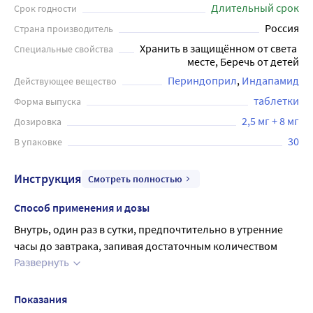
Длительный срок
Срок годности
Россия
Страна производитель
Хранить в защищённом от света 
Специальные свойства
месте, Беречь от детей
Периндоприл
Индапамид
Действующее вещество
таблетки
Форма выпуска
2,5 мг + 8 мг
Дозировка
30
В упаковке
Инструкция
Смотреть полностью
Способ применения и дозы
Внутрь, один раз в сутки, предпочтительно в утренние 
часы до завтрака, запивая достаточным количеством 
Развернуть
жидкости.
По возможности прием препарата следует начинать с 
подбора доз однокомпонентных препаратов. В случае 
Показания