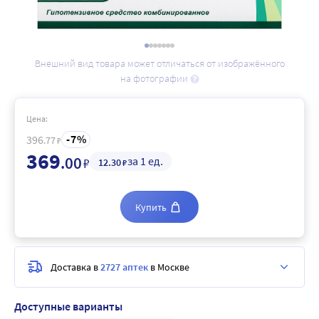
Внешний вид товара может отличаться от изображённого
на фотографии
Цена:
7
396
.77
₽
369
.00
за 1 ед.
₽
12
.30
₽
Купить
Доставка в
2727 аптек
в Москве
Доступные варианты